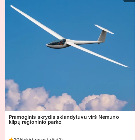
Pramoginis skrydis sklandytuvu virš Nemuno
kilpų regioninio parko
10
Išskirtinė patirtis
(2)