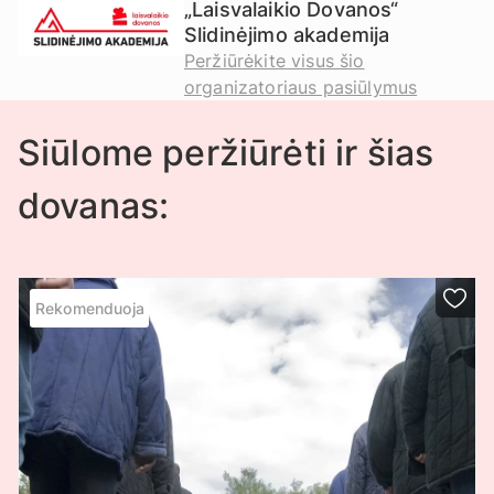
„Laisvalaikio Dovanos“
Slidinėjimo akademija
Peržiūrėkite visus šio
organizatoriaus pasiūlymus
Siūlome peržiūrėti ir šias
dovanas:
Rekomenduoja