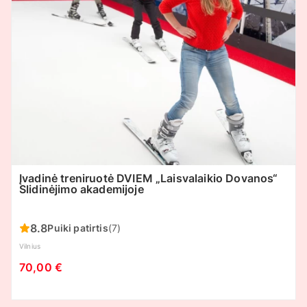
Įvadinė treniruotė DVIEM „Laisvalaikio Dovanos“
Slidinėjimo akademijoje
8.8
Puiki patirtis
(7)
Vilnius
70,00 €