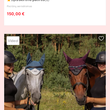
Pociūnų aerodromas
150,00 €
Video!