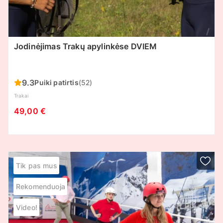
Jodinėjimas Trakų apylinkėse DVIEM
9.3
Puiki patirtis
(52)
Trakai
49,00 €
Tik pas mus
Rekomenduoja
Video!