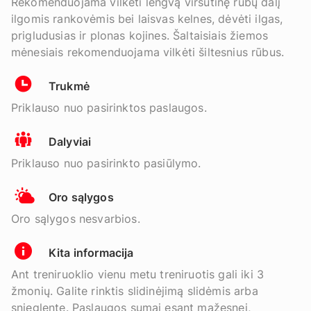
Rekomenduojama vilkėti lengvą viršutinę rūbų dalį
ilgomis rankovėmis bei laisvas kelnes, dėvėti ilgas,
prigludusias ir plonas kojines. Šaltaisiais žiemos
mėnesiais rekomenduojama vilkėti šiltesnius rūbus.
Trukmė
Priklauso nuo pasirinktos paslaugos.
Dalyviai
Priklauso nuo pasirinkto pasiūlymo.
Oro sąlygos
Oro sąlygos nesvarbios.
Kita informacija
Ant treniruoklio vienu metu treniruotis gali iki 3
žmonių. Galite rinktis slidinėjimą slidėmis arba
snieglente. Paslaugos sumai esant mažesnei,