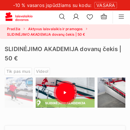
-10 % vasaros įspūdžiams su kodu:
VASARA
×
slapukų
×
nustatymus
Pradžia
Aktyvus laisvalaikis ir pramogos
SLIDINĖJIMO AKADEMIJA dovanų čekis | 50 €
SLIDINĖJIMO AKADEMIJA dovanų čekis |
50 €
Tik pas mus
Video!