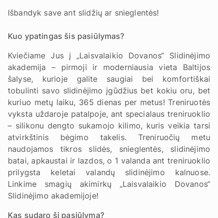
Išbandyk save ant slidžių ar snieglentės!
Kuo ypatingas šis pasiūlymas?
Kviečiame Jus į „Laisvalaikio Dovanos“ Slidinėjimo
akademija – pirmoji ir moderniausia vieta Baltijos
šalyse, kurioje galite saugiai bei komfortiškai
tobulinti savo slidinėjimo įgūdžius bet kokiu oru, bet
kuriuo metų laiku, 365 dienas per metus! Treniruotės
vyksta uždaroje patalpoje, ant specialaus treniruoklio
– silikonu dengto sukamojo kilimo, kuris veikia tarsi
atvirkštinis bėgimo takelis. Treniruočių metu
naudojamos tikros slidės, snieglentės, slidinėjimo
batai, apkaustai ir lazdos, o 1 valanda ant treniruoklio
prilygsta keletai valandų slidinėjimo kalnuose.
Linkime smagių akimirkų „Laisvalaikio Dovanos“
Slidinėjimo akademijoje!
Kas sudaro šį pasiūlymą?