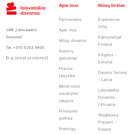
Apie mus
Mūsų tinklas
Partneriams
Experience
Gifts
UAB „Laisvalaikio
Apie mus
Dovanos“
Elämyslahjat -
Mūsų dovanos
Finland
Tel. +370 5 203 4400
Kuponų
Kingitus -
[email protected]
El. p.
galiojimas
Estonia
Pirkimo
Davanu Serviss
taisyklės
- Latvia
Bendrosios
Laisvalaikio
naudojimo
Dovanos -
sąlygos
Lithuania
Privatumo
Wyjątkowy
politika
Prezent -
Pramogų
Poland