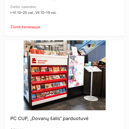
Darbo valandos:
I–VI 10–20 val., VII 10–19 val.
Žiūrėti žemėlapyje
PC CUP, „Dovanų šalis“ parduotuvė