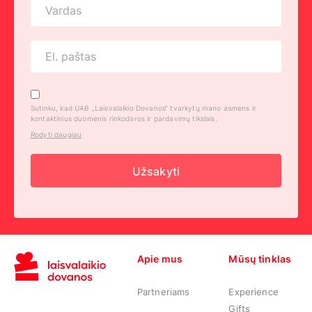
Sutinku, kad UAB „Laisvalaikio Dovanos“ tvarkytų mano asmens ir
kontaktinius duomenis rinkodaros ir pardavimų tikslais.
Rodyti daugiau
Užsakyti
Apie mus
Mūsų tinklas
Partneriams
Experience
Gifts