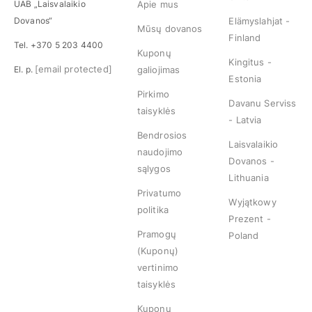
UAB „Laisvalaikio
Apie mus
Dovanos“
Elämyslahjat -
Mūsų dovanos
Finland
Tel. +370 5 203 4400
Kuponų
Kingitus -
[email protected]
El. p.
galiojimas
Estonia
Pirkimo
Davanu Serviss
taisyklės
- Latvia
Bendrosios
Laisvalaikio
naudojimo
Dovanos -
sąlygos
Lithuania
Privatumo
Wyjątkowy
politika
Prezent -
Pramogų
Poland
(Kuponų)
vertinimo
taisyklės
Kuponų