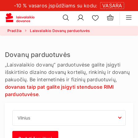
-10 % vasaros įspūdžiams su kodu:
VASARA
×
slapukų
×
nustatymus
Pradžia
Laisvalaikio Dovanų parduotuvės
Dovanų parduotuvės
„Laisvalaikio dovanų“ parduotuvėse galite įsigyti
išskirtinio dizaino dovanų kortelių, rinkinių ir dovanų
pakuočių. Be internetinės ir fizinių parduotuvių,
dovanas taip pat galite įsigyti stenduose RIMI
parduotuvėse
.