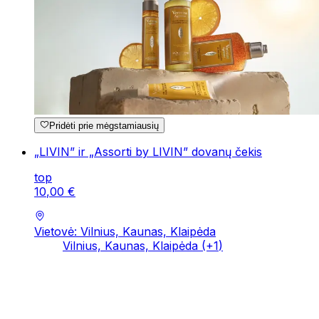
Pridėti prie mėgstamiausių
„LIVIN” ir „Assorti by LIVIN” dovanų čekis
top
10
,
00
€
Vietovė: Vilnius, Kaunas, Klaipėda
Vilnius, Kaunas, Klaipėda
(+
1
)