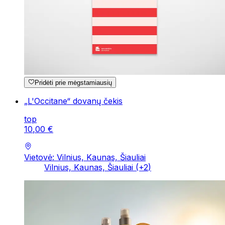
Pridėti prie mėgstamiausių
„L'Occitane“ dovanų čekis
top
10
,
00
€
Vietovė: Vilnius, Kaunas, Šiauliai
Vilnius, Kaunas, Šiauliai
(+
2
)