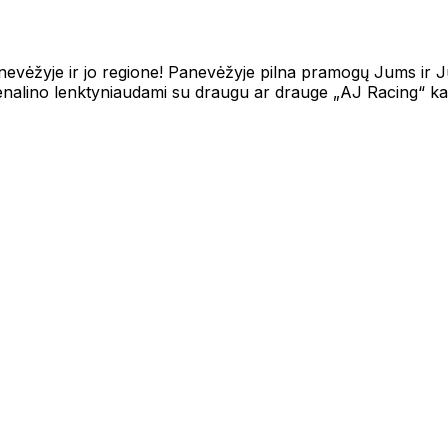
vėžyje ir jo regione! Panevėžyje pilna pramogų Jums ir J
enalino lenktyniaudami su draugu ar drauge „AJ Racing“ kar