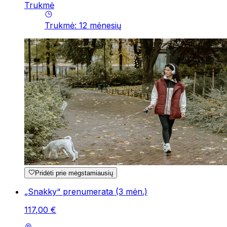
Trukmė
Trukmė
:
12
mėnesių
Pridėti prie mėgstamiausių
„Snakky“ prenumerata (3 mėn.)
117
,
00
€