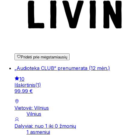
Pridėti prie mėgstamiausių
„Audioteka CLUB“ prenumerata (12 mėn.)
10
Išskirtinis
(
1
)
99
,
99
€
Vietovė: Vilnius
Vilnius
Dalyviai: nuo 1 iki 0 žmonių
1 asmeniui