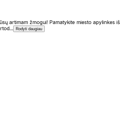
ūsų artimam žmogui! Pamatykite miesto apylinkes iš
tod...
Rodyti daugiau