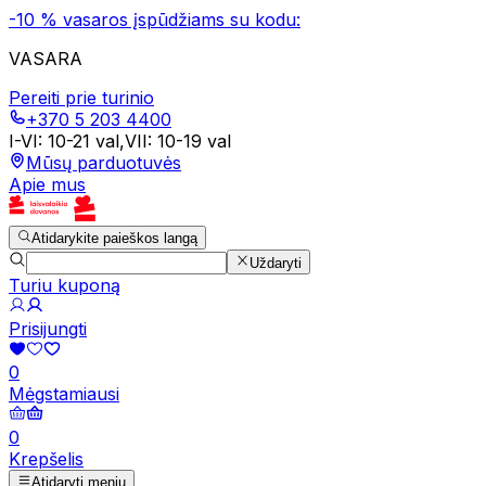
-10 % vasaros įspūdžiams su kodu:
VASARA
Pereiti prie turinio
+370 5 203 4400
I-VI
:
10-21 val
,
VII
:
10-19 val
Mūsų parduotuvės
Apie mus
Atidarykite paieškos langą
Uždaryti
Turiu kuponą
Prisijungti
0
Mėgstamiausi
0
Krepšelis
Atidaryti meniu