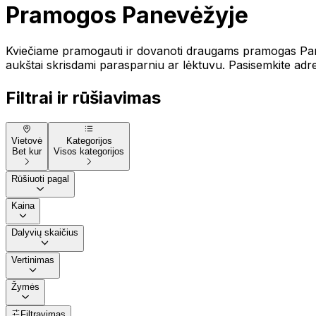
Pramogos Panevėžyje
Kviečiame pramogauti ir dovanoti draugams pramogas Pane
aukštai skrisdami parasparniu ar lėktuvu. Pasisemkite adr
Filtrai ir rūšiavimas
Vietovė
Kategorijos
Bet kur
Visos kategorijos
Rūšiuoti pagal
Kaina
Dalyvių skaičius
Vertinimas
Žymės
Filtravimas