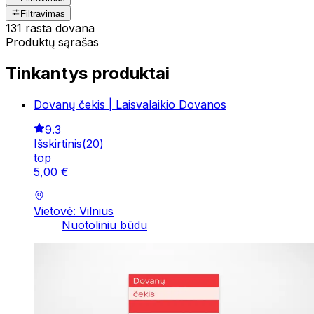
Filtravimas
131 rasta dovana
Produktų sąrašas
Tinkantys produktai
Dovanų čekis | Laisvalaikio Dovanos
9.3
Išskirtinis
(
20
)
top
5
,
00
€
Vietovė: Vilnius
Nuotoliniu būdu