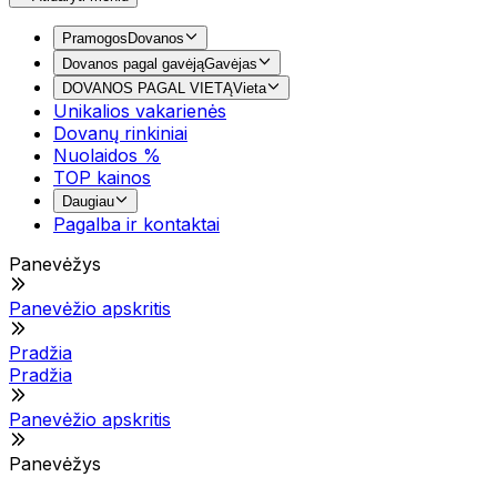
Pramogos
Dovanos
Dovanos pagal gavėją
Gavėjas
DOVANOS PAGAL VIETĄ
Vieta
Unikalios vakarienės
Dovanų rinkiniai
Nuolaidos %
TOP kainos
Daugiau
Pagalba ir kontaktai
Panevėžys
Panevėžio apskritis
Pradžia
Pradžia
Panevėžio apskritis
Panevėžys