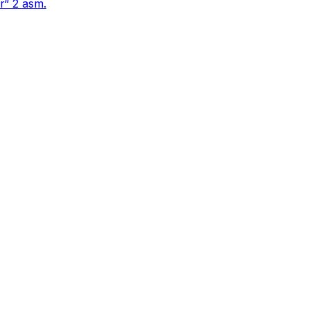
r“ 2 asm.