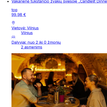
Vakarienė tūkstančio žvakių šviesoje „Candlelit Dinne
top
99
,
98
€
Vietovė: Vilnius
Vilnius
Dalyviai: nuo 2 iki 0 žmonių
2 asmenims