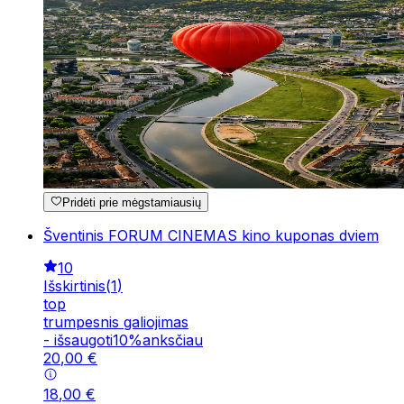
Pridėti prie mėgstamiausių
Šventinis FORUM CINEMAS kino kuponas dviem
10
Išskirtinis
(
1
)
top
trumpesnis galiojimas
-
išsaugoti
10
%
anksčiau
20
,
00
€
18
,
00
€