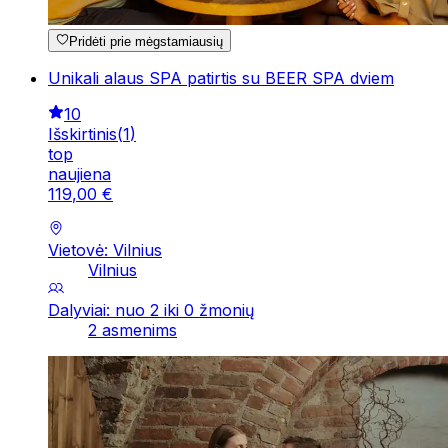
Pridėti prie mėgstamiausių
Unikali alaus SPA patirtis su BEER SPA dviem
10
Išskirtinis
(
1
)
top
naujiena
119
,
00
€
Vietovė: Vilnius
Vilnius
Dalyviai: nuo 2 iki 0 žmonių
2 asmenims