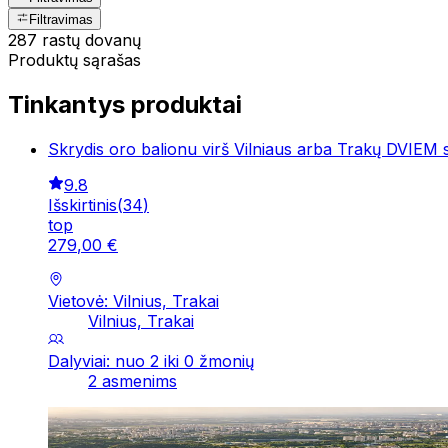
Filtravimas
287 rastų dovanų
Produktų sąrašas
Tinkantys produktai
Skrydis oro balionu virš Vilniaus arba Trakų DVIEM
9.8
Išskirtinis
(
34
)
top
279
,
00
€
Vietovė: Vilnius, Trakai
Vilnius, Trakai
Dalyviai: nuo 2 iki 0 žmonių
2 asmenims