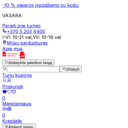
-10 % vasaros įspūdžiams su kodu:
VASARA
Pereiti prie turinio
+370 5 203 4400
I-VI
:
10-21 val
,
VII
:
10-19 val
Mūsų parduotuvės
Apie mus
Atidarykite paieškos langą
Uždaryti
Turiu kuponą
Prisijungti
0
Mėgstamiausi
0
Krepšelis
Atidaryti meniu