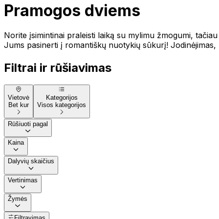
Pramogos dviems
Norite įsimintinai praleisti laiką su mylimu žmogumi, tačia
Jums pasinerti į romantiškų nuotykių sūkurį! Jodinėjimas, p
Filtrai ir rūšiavimas
Vietovė
Kategorijos
Bet kur
Visos kategorijos
Rūšiuoti pagal
Kaina
Dalyvių skaičius
Vertinimas
Žymės
Filtravimas