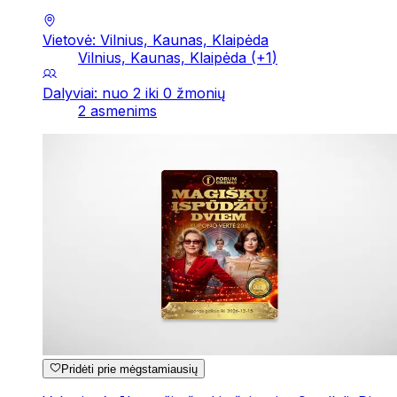
Vietovė: Vilnius, Kaunas, Klaipėda
Vilnius, Kaunas, Klaipėda
(+
1
)
Dalyviai: nuo 2 iki 0 žmonių
2 asmenims
Pridėti prie mėgstamiausių