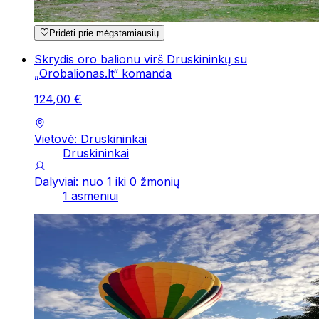
Pridėti prie mėgstamiausių
Skrydis oro balionu virš Druskininkų su
„Orobalionas.lt“ komanda
124
,
00
€
Vietovė: Druskininkai
Druskininkai
Dalyviai: nuo 1 iki 0 žmonių
1 asmeniui