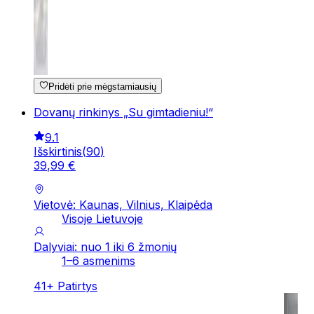
Pridėti prie mėgstamiausių
Dovanų rinkinys „Su gimtadieniu!“
9.1
Išskirtinis
(
90
)
39
,
99
€
Vietovė: Kaunas, Vilnius, Klaipėda
Visoje Lietuvoje
Dalyviai: nuo 1 iki 6 žmonių
1–6 asmenims
41
+
Patirtys