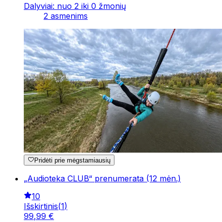
Dalyviai: nuo 2 iki 0 žmonių
2 asmenims
Pridėti prie mėgstamiausių
„Audioteka CLUB“ prenumerata (12 mėn.)
10
Išskirtinis
(
1
)
99
,
99
€