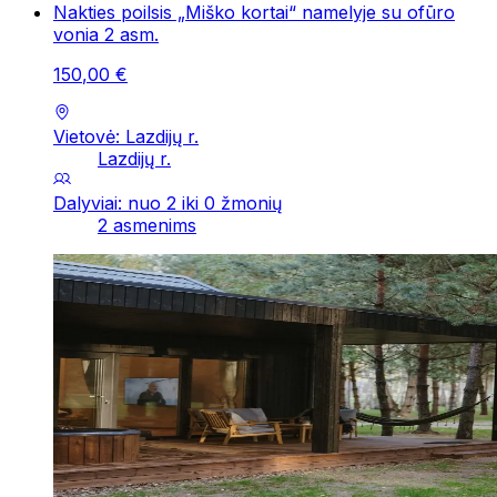
Nakties poilsis „Miško kortai“ namelyje su ofūro
vonia 2 asm.
150
,
00
€
Vietovė: Lazdijų r.
Lazdijų r.
Dalyviai: nuo 2 iki 0 žmonių
2 asmenims