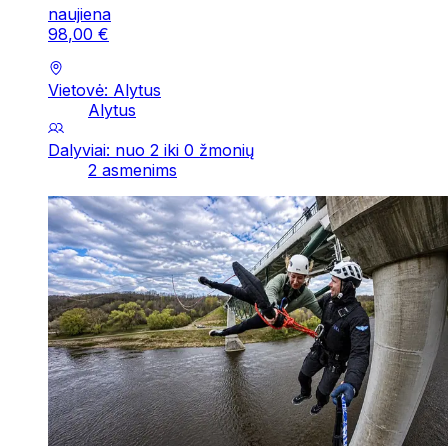
naujiena
98
,
00
€
Vietovė: Alytus
Alytus
Dalyviai: nuo 2 iki 0 žmonių
2 asmenims