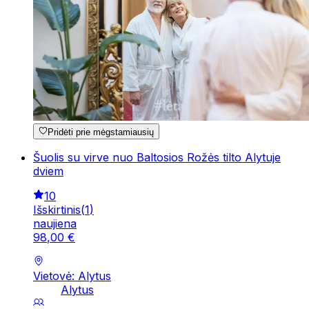
Pridėti prie mėgstamiausių
Šuolis su virve nuo Baltosios Rožės tilto Alytuje
dviem
10
Išskirtinis
(
1
)
naujiena
98
,
00
€
Vietovė: Alytus
Alytus