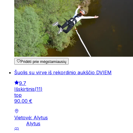
Pridėti prie mėgstamiausių
Šuolis su virve iš rekordinio aukščio DVIEM
9.7
Išskirtinis
(
11
)
top
90
,
00
€
Vietovė: Alytus
Alytus