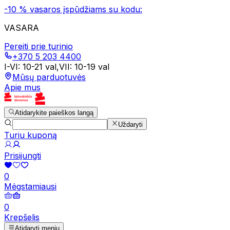
-10 % vasaros įspūdžiams su kodu:
VASARA
Pereiti prie turinio
+370 5 203 4400
I-VI
:
10-21 val
,
VII
:
10-19 val
Mūsų parduotuvės
Apie mus
Atidarykite paieškos langą
Uždaryti
Turiu kuponą
Prisijungti
0
Mėgstamiausi
0
Krepšelis
Atidaryti meniu