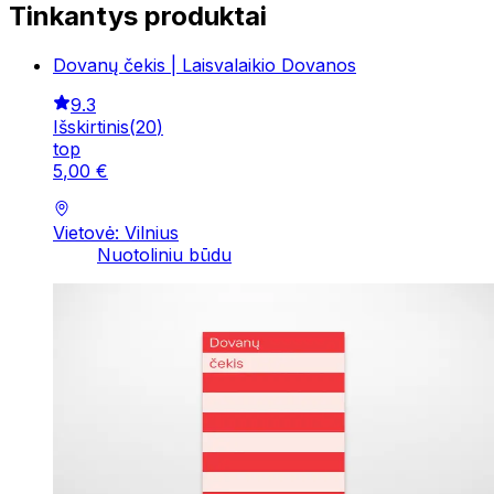
Tinkantys produktai
Dovanų čekis | Laisvalaikio Dovanos
9.3
Išskirtinis
(
20
)
top
5
,
00
€
Vietovė: Vilnius
Nuotoliniu būdu