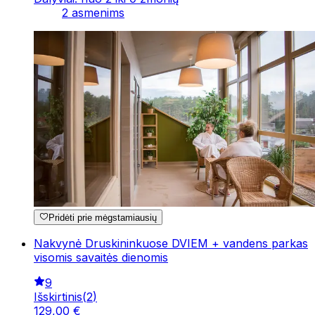
2 asmenims
Pridėti prie mėgstamiausių
Nakvynė Druskininkuose DVIEM + vandens parkas
visomis savaitės dienomis
9
Išskirtinis
(
2
)
129
,
00
€