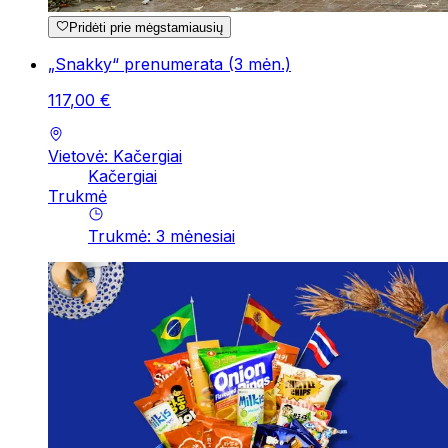
Pridėti prie mėgstamiausių
„Snakky“ prenumerata (3 mėn.)
117
,
00
€
Vietovė: Kačergiai
Kačergiai
Trukmė
Trukmė
:
3
mėnesiai