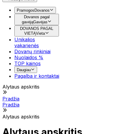
Pramogos
Dovanos
Dovanos pagal
gavėją
Gavėjas
DOVANOS PAGAL
VIETĄ
Vieta
Unikalios
vakarienės
Dovanų rinkiniai
Nuolaidos %
TOP kainos
Daugiau
Pagalba ir kontaktai
Alytaus apskritis
Pradžia
Pradžia
Alytaus apskritis
Alytaus apskritis