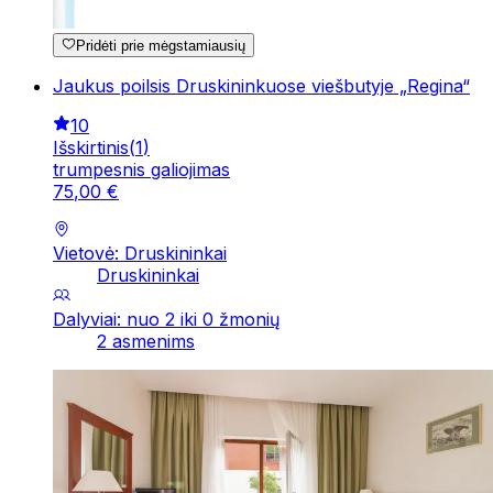
Pridėti prie mėgstamiausių
Jaukus poilsis Druskininkuose viešbutyje „Regina“
10
Išskirtinis
(
1
)
trumpesnis galiojimas
75
,
00
€
Vietovė: Druskininkai
Druskininkai
Dalyviai: nuo 2 iki 0 žmonių
2 asmenims