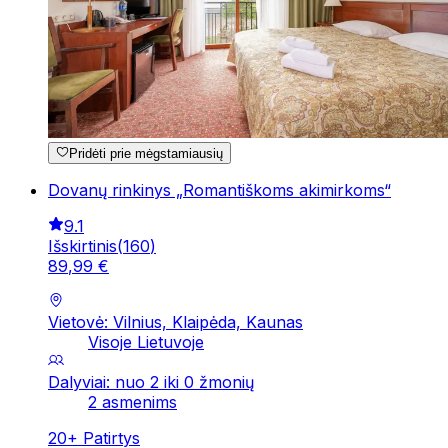
Pridėti prie mėgstamiausių
Dovanų rinkinys „Romantiškoms akimirkoms“
9.1
Išskirtinis
(
160
)
89
,
99
€
Vietovė: Vilnius, Klaipėda, Kaunas
Visoje Lietuvoje
Dalyviai: nuo 2 iki 0 žmonių
2 asmenims
20
+
Patirtys