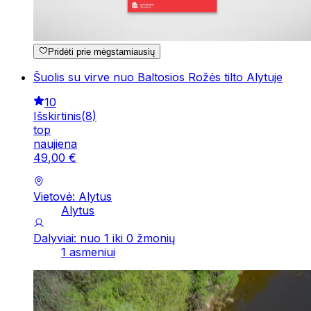
Pridėti prie mėgstamiausių
Šuolis su virve nuo Baltosios Rožės tilto Alytuje
10
Išskirtinis
(
8
)
top
naujiena
49
,
00
€
Vietovė: Alytus
Alytus
Dalyviai: nuo 1 iki 0 žmonių
1 asmeniui