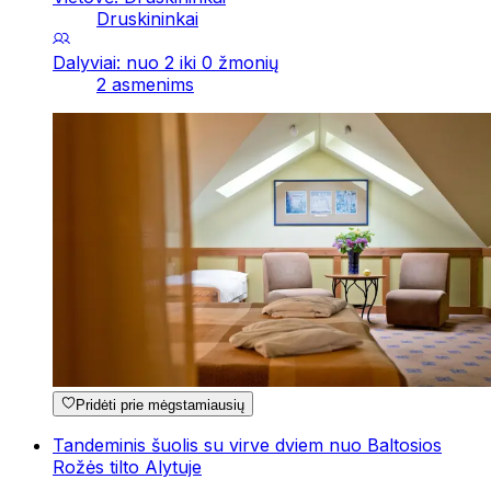
Druskininkai
Dalyviai: nuo 2 iki 0 žmonių
2 asmenims
Pridėti prie mėgstamiausių
Tandeminis šuolis su virve dviem nuo Baltosios
Rožės tilto Alytuje