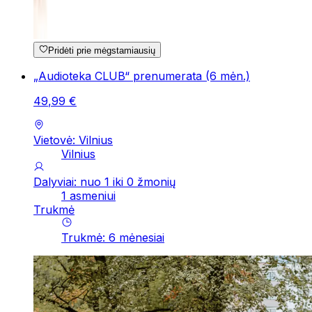
Pridėti prie mėgstamiausių
„Audioteka CLUB“ prenumerata (6 mėn.)
49
,
99
€
Vietovė: Vilnius
Vilnius
Dalyviai: nuo 1 iki 0 žmonių
1 asmeniui
Trukmė
Trukmė
:
6
mėnesiai