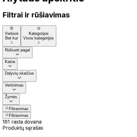
Filtrai ir rūšiavimas
Vietovė
Kategorijos
Bet kur
Visos kategorijos
Rūšiuoti pagal
Kaina
Dalyvių skaičius
Vertinimas
Žymės
Filtravimas
Filtravimas
161 rasta dovana
Produktų sąrašas