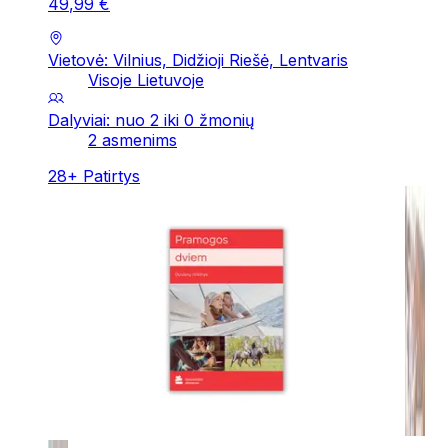
49
,
99
€
Vietovė: Vilnius, Didžioji Riešė, Lentvaris
Visoje Lietuvoje
Dalyviai: nuo 2 iki 0 žmonių
2 asmenims
28
+
Patirtys