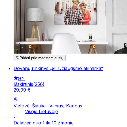
Pridėti prie mėgstamiausių
Dovanų rinkinys „91 Džiaugsmo akimirka“
9.2
Išskirtinis
(
256
)
29
,
99
€
Vietovė: Šiauliai, Vilnius, Kaunas
Visoje Lietuvoje
Dalyviai: nuo 1 iki 10 žmonių