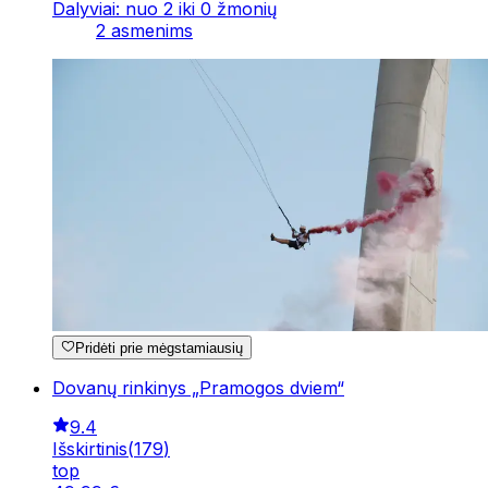
Dalyviai: nuo 2 iki 0 žmonių
2 asmenims
Pridėti prie mėgstamiausių
Dovanų rinkinys „Pramogos dviem“
9.4
Išskirtinis
(
179
)
top