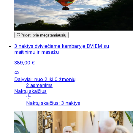
Pridėti prie mėgstamiausių
3 naktys dviviečiame kambaryje DVIEM su
maitinimu ir masažu
389
,
00
€
Dalyviai: nuo 2 iki 0 žmonių
2 asmenims
Naktų skaičius
Naktų skaičius
:
3
naktys