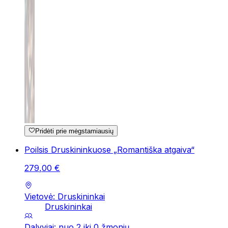
Pridėti prie mėgstamiausių
Poilsis Druskininkuose „Romantiška atgaiva“
279
,
00
€
Vietovė: Druskininkai
Druskininkai
Dalyviai: nuo 2 iki 0 žmonių