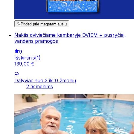
Pridėti prie mėgstamiausių
Naktis dviviečiame kambaryje DVIEM + pusryčiai,
vandens pramogos
9
Išskirtinis
(
1
)
139
,
00
€
Dalyviai: nuo 2 iki 0 žmonių
2 asmenims