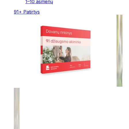
1–10 asmenų
91
+
Patirtys