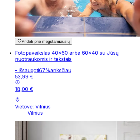
Pridėti prie mėgstamiausių
Fotopaveikslas 40x60 arba 60x40 su Jūsų
nuotraukomis ir tekstais
-
išsaugoti
67
%
anksčiau
53
,
99
€
18
,
00
€
Vietovė: Vilnius
Vilnius