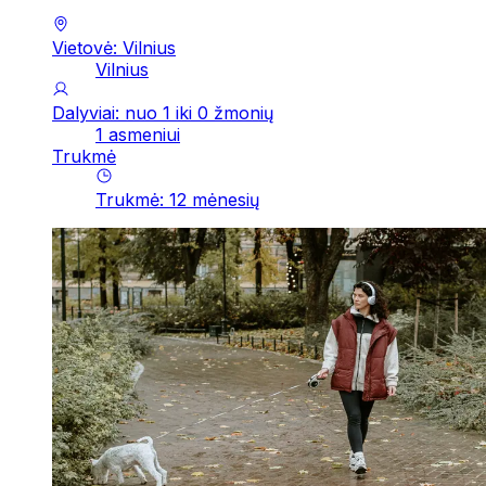
Vietovė: Vilnius
Vilnius
Dalyviai: nuo 1 iki 0 žmonių
1 asmeniui
Trukmė
Trukmė
:
12
mėnesių