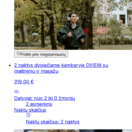
Pridėti prie mėgstamiausių
2 naktys dviviečiame kambaryje DVIEM su
maitinimu ir masažu
319
,
00
€
Dalyviai: nuo 2 iki 0 žmonių
2 asmenims
Naktų skaičius
Naktų skaičius
:
2
naktys