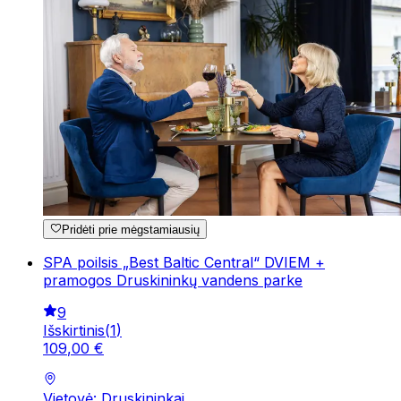
Pridėti prie mėgstamiausių
SPA poilsis „Best Baltic Central“ DVIEM +
pramogos Druskininkų vandens parke
9
Išskirtinis
(
1
)
109
,
00
€
Vietovė: Druskininkai