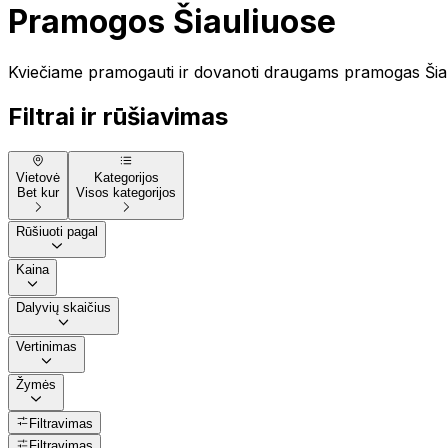
Pramogos Šiauliuose
Kviečiame pramogauti ir dovanoti draugams pramogas Šiaul
Filtrai ir rūšiavimas
Vietovė
Kategorijos
Bet kur
Visos kategorijos
Rūšiuoti pagal
Kaina
Dalyvių skaičius
Vertinimas
Žymės
Filtravimas
Filtravimas