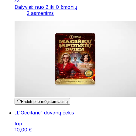
Dalyviai: nuo 2 iki 0 žmonių
2 asmenims
Pridėti prie mėgstamiausių
„L'Occitane“ dovanų čekis
top
10
,
00
€