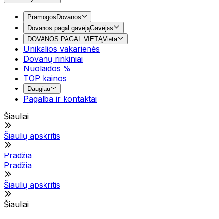
Pramogos
Dovanos
Dovanos pagal gavėją
Gavėjas
DOVANOS PAGAL VIETĄ
Vieta
Unikalios vakarienės
Dovanų rinkiniai
Nuolaidos %
TOP kainos
Daugiau
Pagalba ir kontaktai
Šiauliai
Šiaulių apskritis
Pradžia
Pradžia
Šiaulių apskritis
Šiauliai