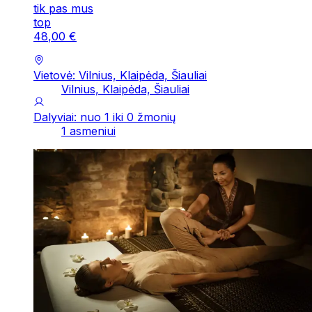
tik pas mus
top
48
,
00
€
Vietovė: Vilnius, Klaipėda, Šiauliai
Vilnius, Klaipėda, Šiauliai
Dalyviai: nuo 1 iki 0 žmonių
1 asmeniui