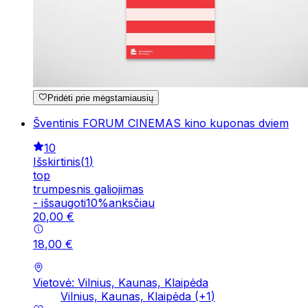
Pridėti prie mėgstamiausių
Šventinis FORUM CINEMAS kino kuponas dviem
10
Išskirtinis
(
1
)
top
trumpesnis galiojimas
-
išsaugoti
10
%
anksčiau
20
,
00
€
18
,
00
€
Vietovė: Vilnius, Kaunas, Klaipėda
Vilnius, Kaunas, Klaipėda
(+
1
)