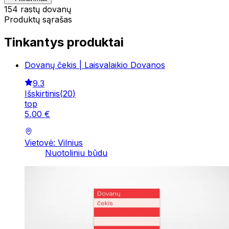
154 rastų dovanų
Produktų sąrašas
Tinkantys produktai
Dovanų čekis | Laisvalaikio Dovanos
9.3
Išskirtinis
(
20
)
top
5
,
00
€
Vietovė: Vilnius
Nuotoliniu būdu