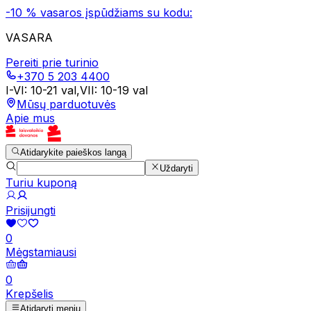
-10 % vasaros įspūdžiams su kodu:
VASARA
Pereiti prie turinio
+370 5 203 4400
I-VI
:
10-21 val
,
VII
:
10-19 val
Mūsų parduotuvės
Apie mus
Atidarykite paieškos langą
Uždaryti
Turiu kuponą
Prisijungti
0
Mėgstamiausi
0
Krepšelis
Atidaryti meniu