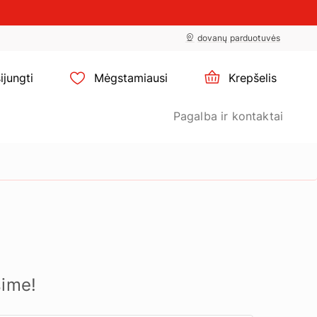
×
slapukų
×
dovanų parduotuvės
nustatymus
ijungti
Mėgstamiausi
Krepšelis
Pagalba ir kontaktai
sime!