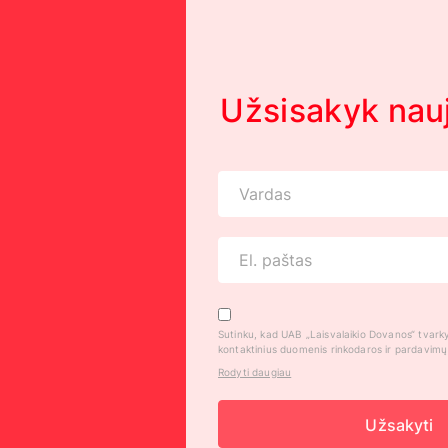
Užsisakyk nauj
Sutinku, kad UAB „Laisvalaikio Dovanos“ tvar
kontaktinius duomenis rinkodaros ir pardavimų t
Rodyti daugiau
Užsakyti