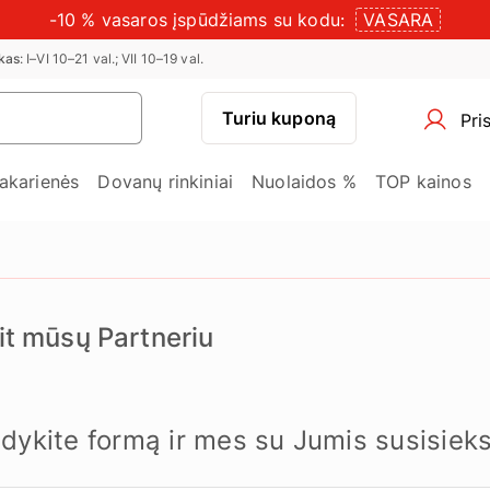
-10 % vasaros įspūdžiams su kodu:
VASARA
kas
: I–VI 10–21 val.; VII 10–19 val.
Turiu kuponą
Pris
vakarienės
Dovanų rinkiniai
Nuolaidos %
TOP kainos
it mūsų Partneriu
ldykite formą ir mes su Jumis susisiek