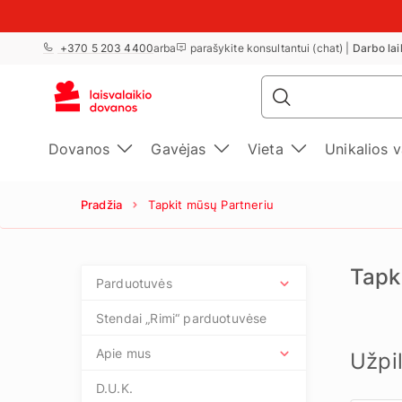
+370 5 203 4400
arba
parašykite konsultantui (chat) |
Darbo lai
Dovanos
Gavėjas
Vieta
Unikalios 
Pradžia
Tapkit mūsų Partneriu
Tapk
Parduotuvės
Stendai „Rimi“ parduotuvėse
Apie mus
Užpi
D.U.K.