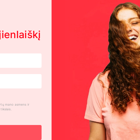
ienlaiškį
kytų mano asmens ir
ikslais.