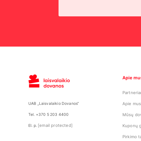
Apie mu
Partneri
UAB „Laisvalaikio Dovanos“
Apie mu
Tel. +370 5 203 4400
Mūsų do
[email protected]
El. p.
Kuponų g
Pirkimo t