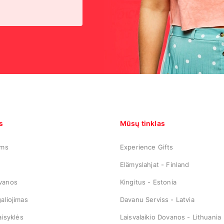
s
Mūsų tinklas
ams
Experience Gifts
s
Elämyslahjat - Finland
vanos
Kingitus - Estonia
aliojimas
Davanu Serviss - Latvia
aisyklės
Laisvalaikio Dovanos - Lithuania