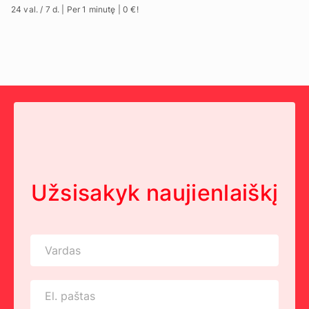
24 val. / 7 d. | Per 1 minutę | 0 €!
Užsisakyk naujienlaiškį