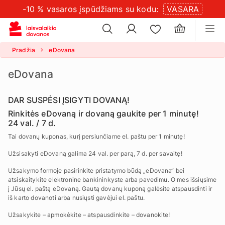
-10 % vasaros įspūdžiams su kodu:
VASARA
×
slapukų
×
nustatymus
Pradžia
eDovana
eDovana
DAR SUSPĖSI ĮSIGYTI DOVANĄ!
Rinkitės eDovaną ir dovaną gaukite per 1 minutę!
24 val. / 7 d.
Tai dovanų kuponas, kurį persiunčiame el. paštu per 1 minutę!
Užsisakyti eDovaną galima 24 val. per parą, 7 d. per savaitę!
Užsakymo formoje pasirinkite pristatymo būdą „eDovana“ bei
atsiskaitykite elektronine bankininkyste arba pavedimu. O mes išsiųsime
į Jūsų el. paštą eDovaną. Gautą dovanų kuponą galėsite atspausdinti ir
iš karto dovanoti arba nusiųsti gavėjui el. paštu.
Užsakykite – apmokėkite – atspausdinkite – dovanokite!