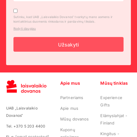
Sutinku, kad UAB „Laisvalaikio Dovanos“ tvarkytų mano asmens ir
kontaktinius duomenis rinkodaros ir pardavimų tikslais.
Rodyti daugiau
Užsakyti
Apie mus
Mūsų tinklas
Partneriams
Experience
Gifts
UAB „Laisvalaikio
Apie mus
Dovanos“
Elämyslahjat -
Mūsų dovanos
Finland
Tel. +370 5 203 4400
Kuponų
Kingitus -
[email protected]
El. p.