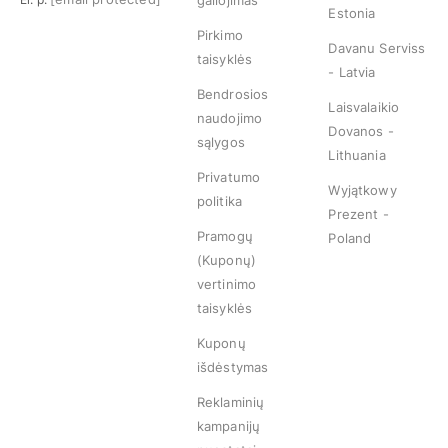
galiojimas
Estonia
Pirkimo
Davanu Serviss
taisyklės
- Latvia
Bendrosios
Laisvalaikio
naudojimo
Dovanos -
sąlygos
Lithuania
Privatumo
Wyjątkowy
politika
Prezent -
Pramogų
Poland
(Kuponų)
vertinimo
taisyklės
Kuponų
išdėstymas
Reklaminių
kampanijų