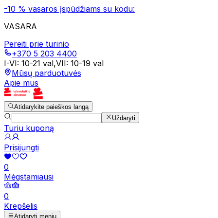
-10 % vasaros įspūdžiams su kodu:
VASARA
Pereiti prie turinio
+370 5 203 4400
I-VI
:
10-21 val
,
VII
:
10-19 val
Mūsų parduotuvės
Apie mus
Atidarykite paieškos langą
Uždaryti
Turiu kuponą
Prisijungti
0
Mėgstamiausi
0
Krepšelis
Atidaryti meniu