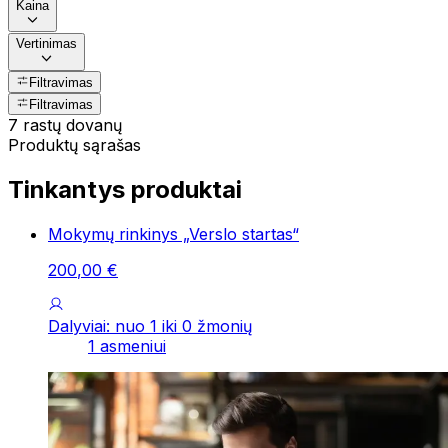
Kaina
Vertinimas
Filtravimas
Filtravimas
7 rastų dovanų
Produktų sąrašas
Tinkantys produktai
Mokymų rinkinys „Verslo startas“
200
,
00
€
Dalyviai: nuo 1 iki 0 žmonių
1 asmeniui