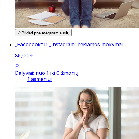
Pridėti prie mėgstamiausių
„Facebook“ ir „Instagram“ reklamos mokymai
85
,
00
€
Dalyviai: nuo 1 iki 0 žmonių
1 asmeniui