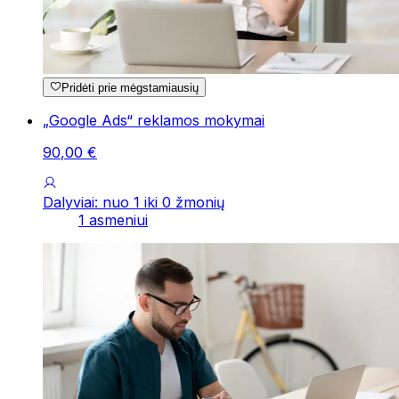
Pridėti prie mėgstamiausių
„Google Ads“ reklamos mokymai
90
,
00
€
Dalyviai: nuo 1 iki 0 žmonių
1 asmeniui