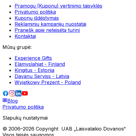
Pramogų (Kuponų) vertinimo taisyklės
Privatumo politika
Kuponų išdėstymas
Reklaminių kampanijų nuostatai
Pranešk apie neteisėtą turinį
Kontaktai
Mūsų grupė
:
Experience Gifts
Elämyslahjat - Finland
Kingitus - Estonia
Davanu Serviss - Latvia
Wyjątkowy Prezent - Poland
Blog
Privatumo politika
Slapukų nustatymai
© 2006–
2026
Copyright
UAB „Laisvalaikio Dovanos“
Visos teisės saugomos