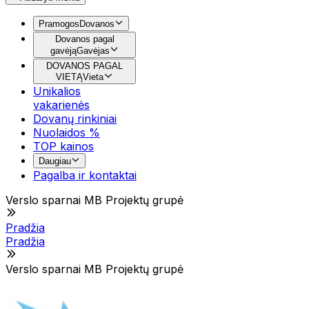
Pramogos
Dovanos
Dovanos pagal
gavėją
Gavėjas
DOVANOS PAGAL
VIETĄ
Vieta
Unikalios
vakarienės
Dovanų rinkiniai
Nuolaidos %
TOP kainos
Daugiau
Pagalba ir kontaktai
Verslo sparnai MB Projektų grupė
Pradžia
Pradžia
Verslo sparnai MB Projektų grupė