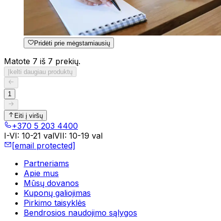
Pridėti prie mėgstamiausių
Matote 7 iš 7 prekių.
Įkelti daugiau produktų
1
Eiti į viršų
+370 5 203 4400
I-VI
:
10-21 val
VII
:
10-19 val
[email protected]
Partneriams
Apie mus
Mūsų dovanos
Kuponų galiojimas
Pirkimo taisyklės
Bendrosios naudojimo sąlygos