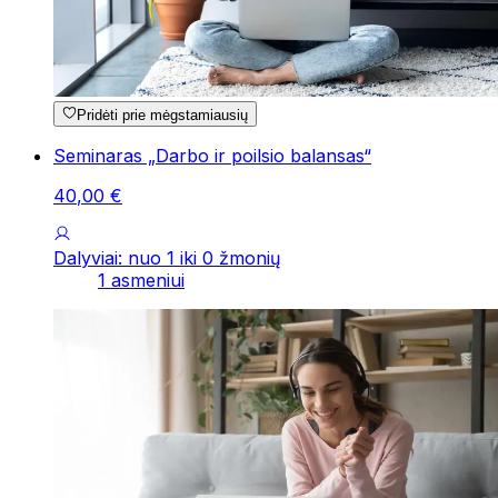
Pridėti prie mėgstamiausių
Seminaras „Darbo ir poilsio balansas“
40
,
00
€
Dalyviai: nuo 1 iki 0 žmonių
1 asmeniui