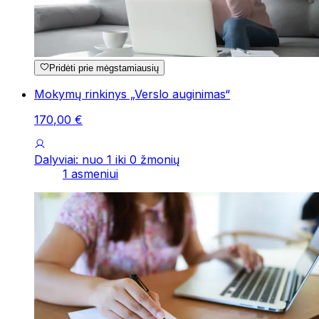
Pridėti prie mėgstamiausių
Mokymų rinkinys „Verslo auginimas“
170
,
00
€
Dalyviai: nuo 1 iki 0 žmonių
1 asmeniui