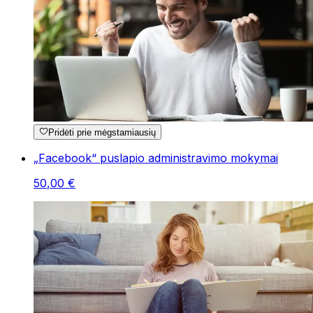
Pridėti prie mėgstamiausių
„Facebook“ puslapio administravimo mokymai
50
,
00
€