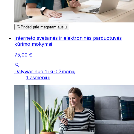
Pridėti prie mėgstamiausių
Interneto svetainės ir elektroninės parduotuvės
kūrimo mokymai
75
,
00
€
Dalyviai: nuo 1 iki 0 žmonių
1 asmeniui