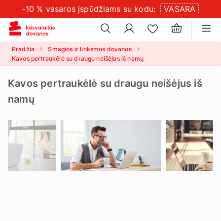
-10 % vasaros įspūdžiams su kodu:
VASARA
×
slapukų
×
nustatymus
Pradžia
Smagios ir linksmos dovanos
Kavos pertraukėlė su draugu neišėjus iš namų
Kavos pertraukėlė su draugu neišėjus iš
namų