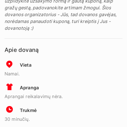
užpildykite užsakymo formą ir gautą kuponą, kaip
gražų gestą, padovanokite artimam žmogui. Šios
dovanos organizatorius - Jūs, tad dovanos gavėjas,
norėdamas panaudoti kuponą, turi kreiptis į Jus -
dovanotoją :)
Apie dovaną
Vieta
Namai.
Apranga
Aprangai reikalavimų nėra.
Trukmė
30 minučių.