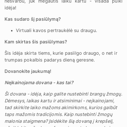
nesvarbu, juk mėgautis laiku kartu - visada puiki
idėja!
Kas sudaro šį pasiūlymą?
Virtuali kavos pertraukėlė su draugu.
Kam skirtas šis pasiūlymas?
Šis idėja skirta tiems, kurie pasiilgo draugo, o net ir
trumpas pokalbis padarys dieną geresne.
Dovanokite jaukumą!
Neįkainojama dovana - kas tai?
Ši dovana - idėja, kaip galite nustebinti brangų žmogų.
Dėmesys, laikas kartu ir atsiminimai - neįkainojami,
tad skirkite laiko mažoms akimirkoms, kurios galbūt
taps mažomis tradicijomis. Kaip nustebinti žmogų
malonia staigmena? Įsidėkite šią dovaną į krepšelį,