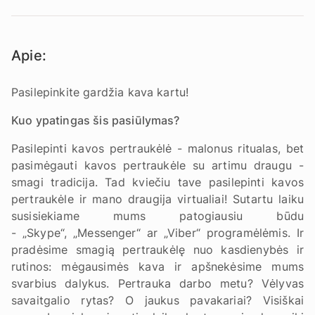
Apie:
Pasilepinkite gardžia kava kartu!
Kuo ypatingas šis pasiūlymas?
Pasilepinti kavos pertraukėlė - malonus ritualas, bet
pasimėgauti kavos pertraukėle su artimu draugu -
smagi tradicija. Tad kviečiu tave pasilepinti kavos
pertraukėle ir mano draugija virtualiai! Sutartu laiku
susisiekiame mums patogiausiu būdu
- „Skype“, „Messenger“ ar „Viber“ programėlėmis. Ir
pradėsime smagią pertraukėlę nuo kasdienybės ir
rutinos: mėgausimės kava ir apšnekėsime mums
svarbius dalykus. Pertrauka darbo metu? Vėlyvas
savaitgalio rytas? O jaukus pavakariai? Visiškai