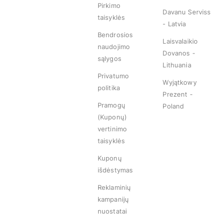
Pirkimo
Davanu Serviss
taisyklės
- Latvia
Bendrosios
Laisvalaikio
naudojimo
Dovanos -
sąlygos
Lithuania
Privatumo
Wyjątkowy
politika
Prezent -
Pramogų
Poland
(Kuponų)
vertinimo
taisyklės
Kuponų
išdėstymas
Reklaminių
kampanijų
nuostatai