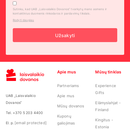
Sutinku, kad UAB „Laisvalaikio Dovanos“ tvarkytų mano asmens ir
kontaktinius duomenis rinkodaros ir pardavimų tikslais.
Rodyti daugiau
Užsakyti
Apie mus
Mūsų tinklas
Partneriams
Experience
Gifts
UAB „Laisvalaikio
Apie mus
Dovanos“
Elämyslahjat -
Mūsų dovanos
Finland
Tel. +370 5 203 4400
Kuponų
Kingitus -
[email protected]
El. p.
galiojimas
Estonia