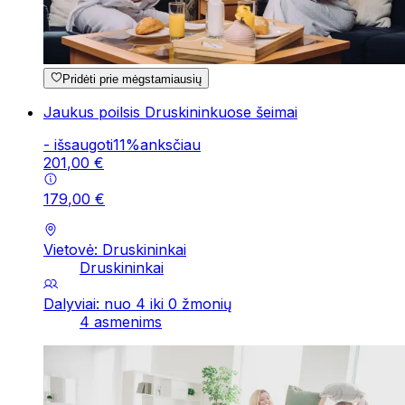
Pridėti prie mėgstamiausių
Jaukus poilsis Druskininkuose šeimai
-
išsaugoti
11
%
anksčiau
201
,
00
€
179
,
00
€
Vietovė: Druskininkai
Druskininkai
Dalyviai: nuo 4 iki 0 žmonių
4 asmenims