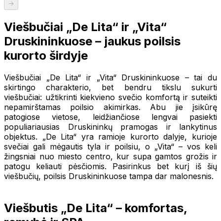
Viešbučiai „De Lita“ ir „Vita“
Druskininkuose – jaukus poilsis
kurorto širdyje
Viešbučiai „De Lita“ ir „Vita“ Druskininkuose – tai du
skirtingo charakterio, bet bendru tikslu sukurti
viešbučiai: užtikrinti kiekvieno svečio komfortą ir suteikti
nepamirštamas poilsio akimirkas. Abu jie įsikūrę
patogiose vietose, leidžiančiose lengvai pasiekti
populiariausias Druskininkų pramogas ir lankytinus
objektus. „De Lita“ yra ramioje kurorto dalyje, kurioje
svečiai gali mėgautis tyla ir poilsiu, o „Vita“ – vos keli
žingsniai nuo miesto centro, kur supa gamtos grožis ir
patogu keliauti pėsčiomis. Pasirinkus bet kurį iš šių
viešbučių, poilsis Druskininkuose tampa dar malonesnis.
Viešbutis „De Lita“ – komfortas,