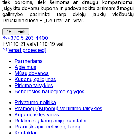
tiek poroms, tiek šeimoms ar draugų kompanijoms.
Įsigykite dovanų kuponą ir padovanokite artimam žmogui
galimybę pasirinkti tarp dviejų jaukių viešbučių
Druskininkuose – „De Lita“ ar „Vita“.
Eiti į viršų
+370 5 203 4400
I-VI
:
10-21 val
VII
:
10-19 val
[email protected]
Partneriams
Apie mus
Mūsų dovanos
Kuponų galiojimas
Pirkimo taisyklės
Bendrosios naudojimo sąlygos
Privatumo politika
Pramogų (Kuponų) vertinimo taisyklės
Kuponų išdėstymas
Reklaminių kampanijų nuostatai
Pranešk apie neteisėtą turinį
Kontaktai