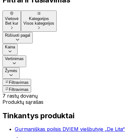
Vietovė
Kategorijos
Bet kur
Visos kategorijos
Rūšiuoti pagal
Kaina
Vertinimas
Žymės
Filtravimas
Filtravimas
7 rastų dovanų
Produktų sąrašas
Tinkantys produktai
Gurmaniškas poilsis DVIEM viešbutyje „De Lita“