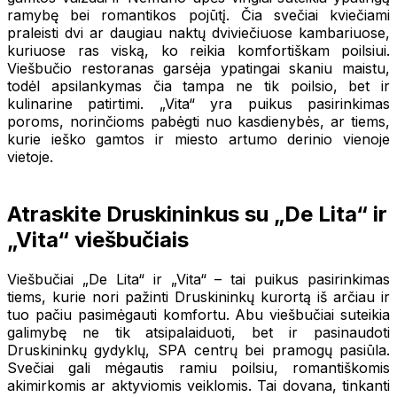
ramybę bei romantikos pojūtį. Čia svečiai kviečiami
praleisti dvi ar daugiau naktų dviviečiuose kambariuose,
kuriuose ras viską, ko reikia komfortiškam poilsiui.
Viešbučio restoranas garsėja ypatingai skaniu maistu,
todėl apsilankymas čia tampa ne tik poilsio, bet ir
kulinarine patirtimi. „Vita“ yra puikus pasirinkimas
poroms, norinčioms pabėgti nuo kasdienybės, ar tiems,
kurie ieško gamtos ir miesto artumo derinio vienoje
vietoje.
Atraskite Druskininkus su „De Lita“ ir
„Vita“ viešbučiais
Viešbučiai „De Lita“ ir „Vita“ – tai puikus pasirinkimas
tiems, kurie nori pažinti Druskininkų kurortą iš arčiau ir
tuo pačiu pasimėgauti komfortu. Abu viešbučiai suteikia
galimybę ne tik atsipalaiduoti, bet ir pasinaudoti
Druskininkų gydyklų, SPA centrų bei pramogų pasiūla.
Svečiai gali mėgautis ramiu poilsiu, romantiškomis
akimirkomis ar aktyviomis veiklomis. Tai dovana, tinkanti