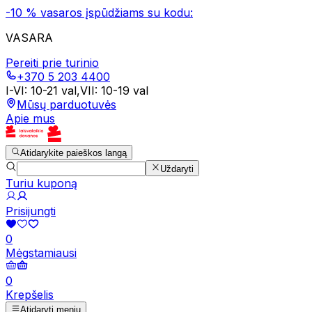
-10 % vasaros įspūdžiams su kodu:
VASARA
Pereiti prie turinio
+370 5 203 4400
I-VI
:
10-21 val
,
VII
:
10-19 val
Mūsų parduotuvės
Apie mus
Atidarykite paieškos langą
Uždaryti
Turiu kuponą
Prisijungti
0
Mėgstamiausi
0
Krepšelis
Atidaryti meniu