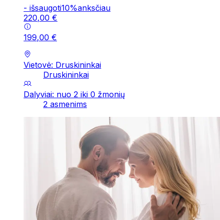
-
išsaugoti
10
%
anksčiau
220
,
00
€
199
,
00
€
Vietovė: Druskininkai
Druskininkai
Dalyviai: nuo 2 iki 0 žmonių
2 asmenims