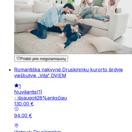
Pridėti prie mėgstamiausių
Romantiška nakvynė Druskininkų kurorto širdyje
viešbutyje „Vita“ DVIEM
1
Nuviliantis
(
1
)
-
išsaugoti
28
%
anksčiau
130
,
00
€
94
,
00
€