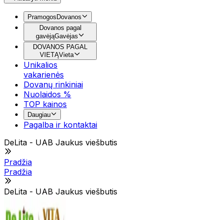
Pramogos
Dovanos
Dovanos pagal
gavėją
Gavėjas
DOVANOS PAGAL
VIETĄ
Vieta
Unikalios
vakarienės
Dovanų rinkiniai
Nuolaidos %
TOP kainos
Daugiau
Pagalba ir kontaktai
DeLita - UAB Jaukus viešbutis
Pradžia
Pradžia
DeLita - UAB Jaukus viešbutis