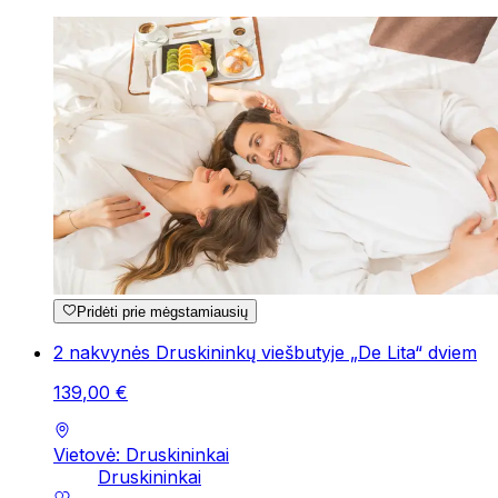
Pridėti prie mėgstamiausių
2 nakvynės Druskininkų viešbutyje „De Lita“ dviem
139
,
00
€
Vietovė: Druskininkai
Druskininkai