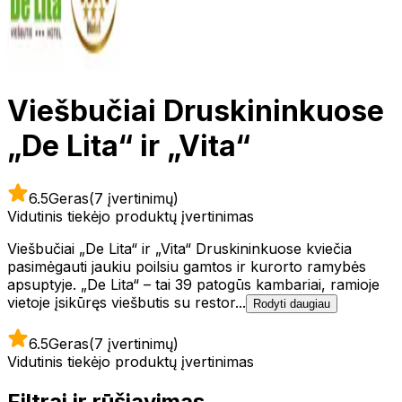
Viešbučiai Druskininkuose
„De Lita“ ir „Vita“
6.5
Geras
(7 įvertinimų)
Vidutinis tiekėjo produktų įvertinimas
Viešbučiai „De Lita“ ir „Vita“ Druskininkuose kviečia
pasimėgauti jaukiu poilsiu gamtos ir kurorto ramybės
apsuptyje. „De Lita“ – tai 39 patogūs kambariai, ramioje
vietoje įsikūręs viešbutis su restor...
Rodyti daugiau
6.5
Geras
(7 įvertinimų)
Vidutinis tiekėjo produktų įvertinimas
Filtrai ir rūšiavimas