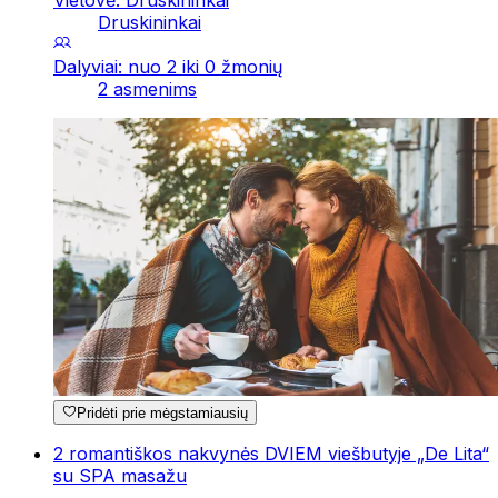
Vietovė: Druskininkai
Druskininkai
Dalyviai: nuo 2 iki 0 žmonių
2 asmenims
Pridėti prie mėgstamiausių
2 romantiškos nakvynės DVIEM viešbutyje „De Lita“
su SPA masažu