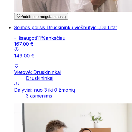
Pridėti prie mėgstamiausių
Šeimos poilsis Druskininkų viešbutyje „De Lita“
-
išsaugoti
11
%
anksčiau
167
,
00
€
149
,
00
€
Vietovė: Druskininkai
Druskininkai
Dalyviai: nuo 3 iki 0 žmonių
3 asmenims