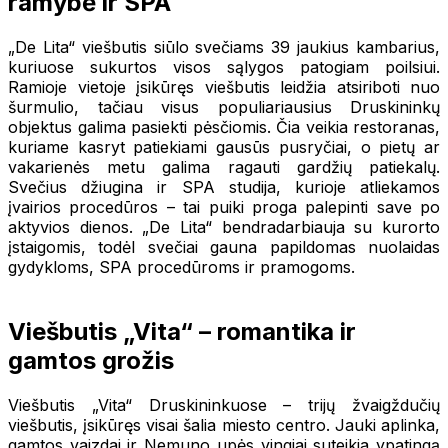
ramybė ir SPA
„De Lita“ viešbutis siūlo svečiams 39 jaukius kambarius,
kuriuose sukurtos visos sąlygos patogiam poilsiui.
Ramioje vietoje įsikūręs viešbutis leidžia atsiriboti nuo
šurmulio, tačiau visus populiariausius Druskininkų
objektus galima pasiekti pėsčiomis. Čia veikia restoranas,
kuriame kasryt patiekiami gausūs pusryčiai, o pietų ar
vakarienės metu galima ragauti gardžių patiekalų.
Svečius džiugina ir SPA studija, kurioje atliekamos
įvairios procedūros – tai puiki proga palepinti save po
aktyvios dienos. „De Lita“ bendradarbiauja su kurorto
įstaigomis, todėl svečiai gauna papildomas nuolaidas
gydykloms, SPA procedūroms ir pramogoms.
Viešbutis „Vita“ – romantika ir
gamtos grožis
Viešbutis „Vita“ Druskininkuose – trijų žvaigždučių
viešbutis, įsikūręs visai šalia miesto centro. Jauki aplinka,
gamtos vaizdai ir Nemuno upės vingiai suteikia ypatingą