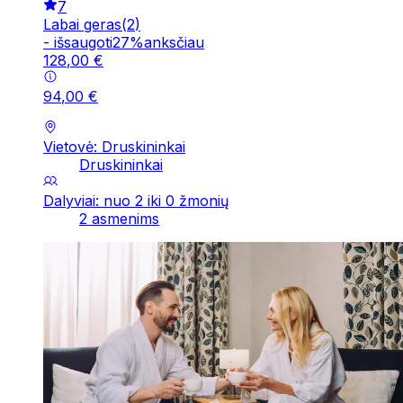
7
Labai geras
(
2
)
-
išsaugoti
27
%
anksčiau
128
,
00
€
94
,
00
€
Vietovė: Druskininkai
Druskininkai
Dalyviai: nuo 2 iki 0 žmonių
2 asmenims