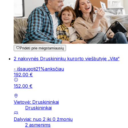
Pridėti prie mėgstamiausių
2 nakvynės Druskininkų kurorto viešbutyje „Vita“
-
išsaugoti
21
%
anksčiau
192
,
00
€
152
,
00
€
Vietovė: Druskininkai
Druskininkai
Dalyviai: nuo 2 iki 0 žmonių
2 asmenims