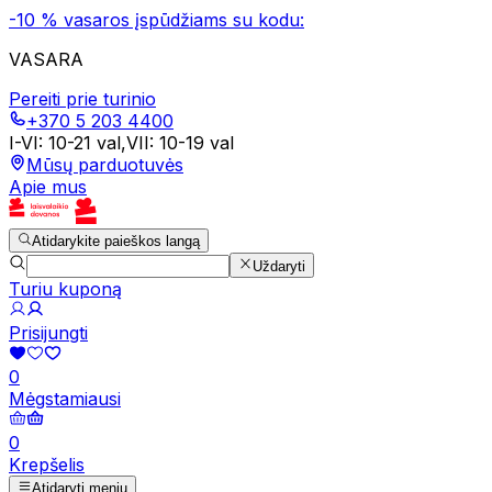
-10 % vasaros įspūdžiams su kodu:
VASARA
Pereiti prie turinio
+370 5 203 4400
I-VI
:
10-21 val
,
VII
:
10-19 val
Mūsų parduotuvės
Apie mus
Atidarykite paieškos langą
Uždaryti
Turiu kuponą
Prisijungti
0
Mėgstamiausi
0
Krepšelis
Atidaryti meniu