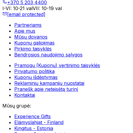
+370 5 203 4400
I-VI
:
10-21 val
VII
:
10-19 val
[email protected]
Partneriams
Apie mus
Mūsų dovanos
Kuponų galiojimas
Pirkimo taisyklės
Bendrosios naudojimo sąlygos
Pramogų (Kuponų) vertinimo taisyklės
Privatumo politika
Kuponų išdėstymas
Reklaminių kampanijų nuostatai
Pranešk apie neteisėtą turinį
Kontaktai
Mūsų grupė
:
Experience Gifts
Elämyslahjat - Finland
Kingitus - Estonia