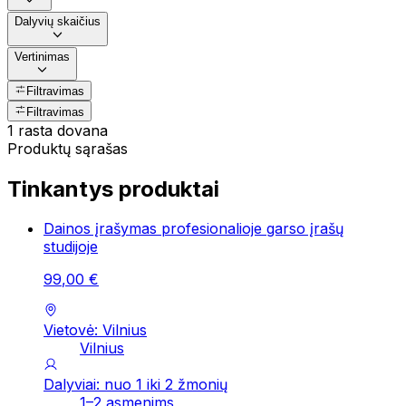
Dalyvių skaičius
Vertinimas
Filtravimas
Filtravimas
1 rasta dovana
Produktų sąrašas
Tinkantys produktai
Dainos įrašymas profesionalioje garso įrašų
studijoje
99
,
00
€
Vietovė: Vilnius
Vilnius
Dalyviai: nuo 1 iki 2 žmonių
1–2 asmenims