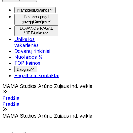
Pramogos
Dovanos
Dovanos pagal
gavėją
Gavėjas
DOVANOS PAGAL
VIETĄ
Vieta
Unikalios
vakarienės
Dovanų rinkiniai
Nuolaidos %
TOP kainos
Daugiau
Pagalba ir kontaktai
MAMA Studios Arūno Zujaus ind. veikla
Pradžia
Pradžia
MAMA Studios Arūno Zujaus ind. veikla