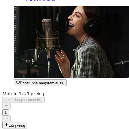
Pridėti prie mėgstamiausių
Matote 1 iš 1 prekių.
Įkelti daugiau produktų
1
Eiti į viršų