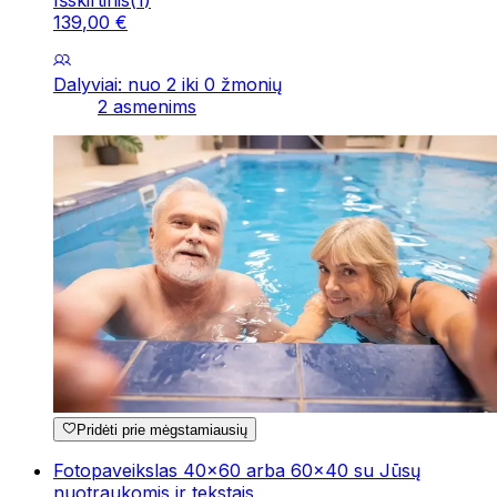
Išskirtinis
(
1
)
139
,
00
€
Dalyviai: nuo 2 iki 0 žmonių
2 asmenims
Pridėti prie mėgstamiausių
Fotopaveikslas 40x60 arba 60x40 su Jūsų
nuotraukomis ir tekstais