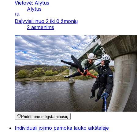
Vietovė: Alytus
Alytus
Dalyviai: nuo 2 iki 0 žmonių
2 asmenims
Pridėti prie mėgstamiausių
Individuali jojimo pamoka lauko aikštelėje