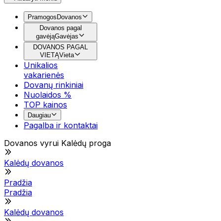
Pramogos
Dovanos
Dovanos pagal
gavėją
Gavėjas
DOVANOS PAGAL
VIETĄ
Vieta
Unikalios
vakarienės
Dovanų rinkiniai
Nuolaidos %
TOP kainos
Daugiau
Pagalba ir kontaktai
Dovanos vyrui Kalėdų proga
Kalėdų dovanos
Pradžia
Pradžia
Kalėdų dovanos