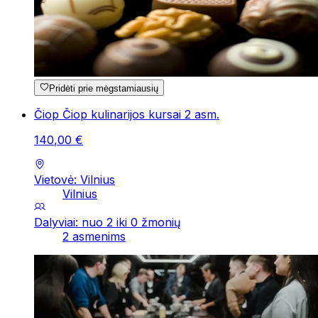
Pridėti prie mėgstamiausių
Čiop Čiop kulinarijos kursai 2 asm.
140
,
00
€
Vietovė: Vilnius
Vilnius
Dalyviai: nuo 2 iki 0 žmonių
2 asmenims