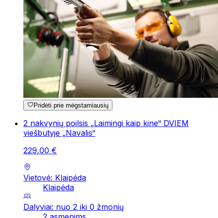
Pridėti prie mėgstamiausių
2 nakvynių poilsis „Laimingi kaip kine“ DVIEM
viešbutyje „Navalis“
229
,
00
€
Vietovė: Klaipėda
Klaipėda
Dalyviai: nuo 2 iki 0 žmonių
2 asmenims