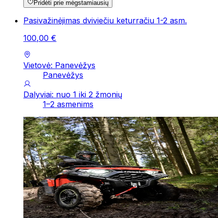
Pridėti prie mėgstamiausių
Pasivažinėjimas dviviečiu keturračiu 1-2 asm.
100
,
00
€
Vietovė: Panevėžys
Panevėžys
Dalyviai: nuo 1 iki 2 žmonių
1–2 asmenims