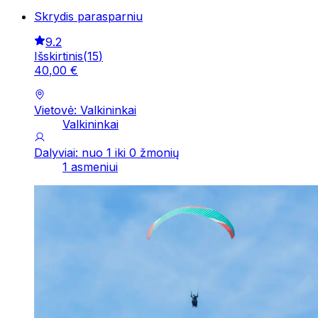
Skrydis parasparniu
9.2
Išskirtinis
(
15
)
40
,
00
€
Vietovė: Valkininkai
Valkininkai
Dalyviai: nuo 1 iki 0 žmonių
1 asmeniui