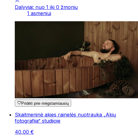
Dalyviai: nuo 1 iki 0 žmonių
1 asmeniui
Pridėti prie mėgstamiausių
Skaitmeninė akies rainelės nuotrauka „Akių
fotografija“ studijoje
40
,
00
€