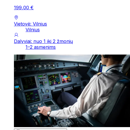
199
,
00
€
Vietovė: Vilnius
Vilnius
Dalyviai: nuo 1 iki 2 žmonių
1–2 asmenims