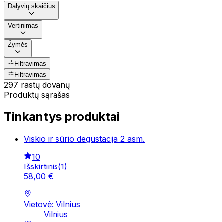
Dalyvių skaičius
Vertinimas
Žymės
Filtravimas
Filtravimas
297 rastų dovanų
Produktų sąrašas
Tinkantys produktai
Viskio ir sūrio degustacija 2 asm.
10
Išskirtinis
(
1
)
58
,
00
€
Vietovė: Vilnius
Vilnius