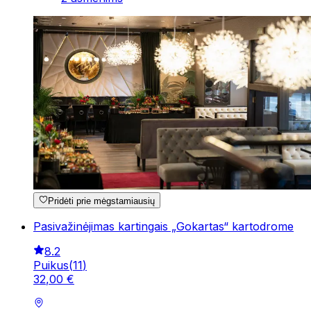
Pridėti prie mėgstamiausių
Pasivažinėjimas kartingais „Gokartas“ kartodrome
8.2
Puikus
(
11
)
32
,
00
€