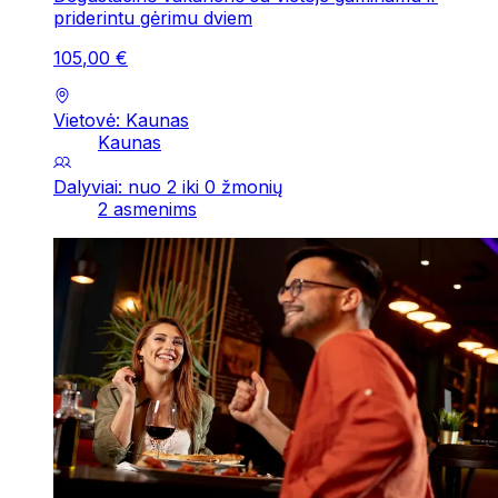
priderintu gėrimu dviem
105
,
00
€
Vietovė: Kaunas
Kaunas
Dalyviai: nuo 2 iki 0 žmonių
2 asmenims