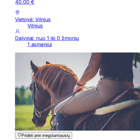
40
,
00
€
Vietovė: Vilnius
Vilnius
Dalyviai: nuo 1 iki 0 žmonių
1 asmeniui
Pridėti prie mėgstamiausių