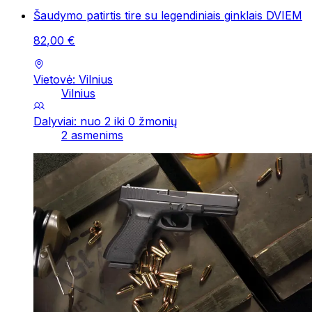
Šaudymo patirtis tire su legendiniais ginklais DVIEM
82
,
00
€
Vietovė: Vilnius
Vilnius
Dalyviai: nuo 2 iki 0 žmonių
2 asmenims