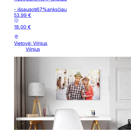
-
išsaugoti
67
%
anksčiau
53
,
99
€
18
,
00
€
Vietovė: Vilnius
Vilnius