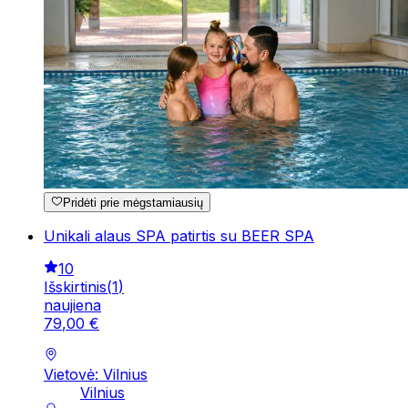
Pridėti prie mėgstamiausių
Unikali alaus SPA patirtis su BEER SPA
10
Išskirtinis
(
1
)
naujiena
79
,
00
€
Vietovė: Vilnius
Vilnius