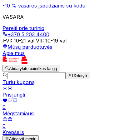
-10 % vasaros įspūdžiams su kodu:
VASARA
Pereiti prie turinio
+370 5 203 4400
I-VI
:
10-21 val
,
VII
:
10-19 val
Mūsų parduotuvės
Apie mus
Atidarykite paieškos langą
Uždaryti
Turiu kuponą
Prisijungti
0
Mėgstamiausi
0
Krepšelis
Atidaryti meniu