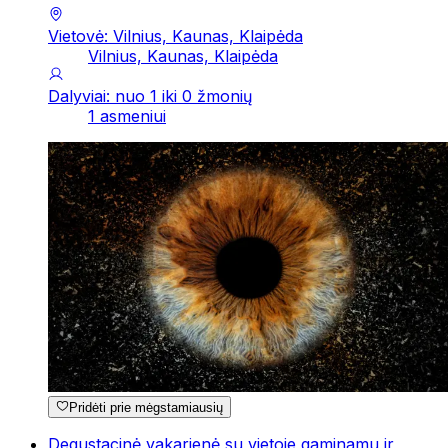
Vietovė: Vilnius, Kaunas, Klaipėda
Vilnius, Kaunas, Klaipėda
Dalyviai: nuo 1 iki 0 žmonių
1 asmeniui
Pridėti prie mėgstamiausių
Degustacinė vakarienė su vietoje gaminamu ir