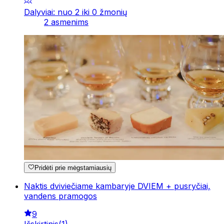
Dalyviai: nuo 2 iki 0 žmonių
2 asmenims
Pridėti prie mėgstamiausių
Naktis dviviečiame kambaryje DVIEM + pusryčiai,
vandens pramogos
9