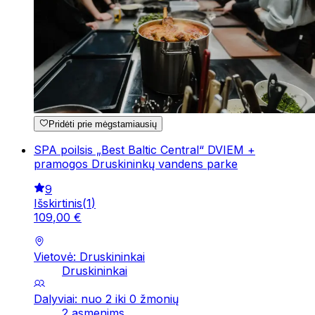
Pridėti prie mėgstamiausių
SPA poilsis „Best Baltic Central“ DVIEM +
pramogos Druskininkų vandens parke
9
Išskirtinis
(
1
)
109
,
00
€
Vietovė: Druskininkai
Druskininkai
Dalyviai: nuo 2 iki 0 žmonių
2 asmenims