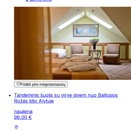
Pridėti prie mėgstamiausių
Tandeminis šuolis su virve dviem nuo Baltosios
Rožės tilto Alytuje
naujiena
98
,
00
€