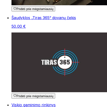
Pridėti prie mėgstamiausių
Šaudyklos „Tiras 365“ dovanų čekis
50
,
00
€
Pridėti prie mėgstamiausių
Viskio gaminimo rinkinys