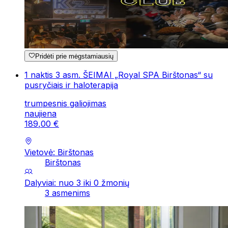
Pridėti prie mėgstamiausių
1 naktis 3 asm. ŠEIMAI „Royal SPA Birštonas“ su
pusryčiais ir haloterapija
trumpesnis galiojimas
naujiena
189
,
00
€
Vietovė: Birštonas
Birštonas
Dalyviai: nuo 3 iki 0 žmonių
3 asmenims