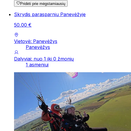
Pridėti prie mėgstamiausių
Skrydis parasparniu Panevėžyje
50
,
00
€
Vietovė: Panevėžys
Panevėžys
Dalyviai: nuo 1 iki 0 žmonių
1 asmeniui