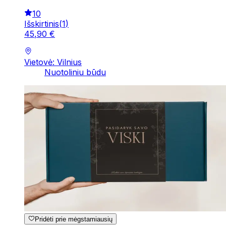
10
Išskirtinis
(
1
)
45
,
90
€
Vietovė: Vilnius
Nuotoliniu būdu
Pridėti prie mėgstamiausių