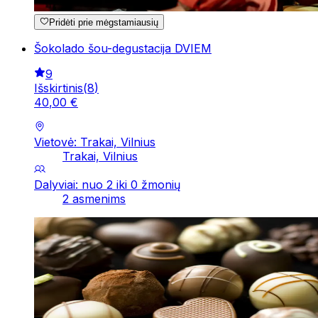
Pridėti prie mėgstamiausių
Šokolado šou-degustacija DVIEM
9
Išskirtinis
(
8
)
40
,
00
€
Vietovė: Trakai, Vilnius
Trakai, Vilnius
Dalyviai: nuo 2 iki 0 žmonių
2 asmenims