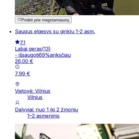
Pridėti prie mėgstamiausių
Saugus elgesys su ginklu 1-2 asm.
7.1
Labai geras
(
13
)
-
išsaugoti
69
%
anksčiau
26
,
00
€
7
,
99
€
Vietovė: Vilnius
Vilnius
Dalyviai: nuo 1 iki 2 žmonių
1–2 asmenims