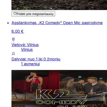
Pridėti prie mėgstamiausių
Apsilankymas „K2 Comedy“ Open Mic pasirodyme
8
,
00
€
Vietovė: Vilnius
Vilnius
Dalyviai: nuo 1 iki 0 žmonių
1 asmeniui