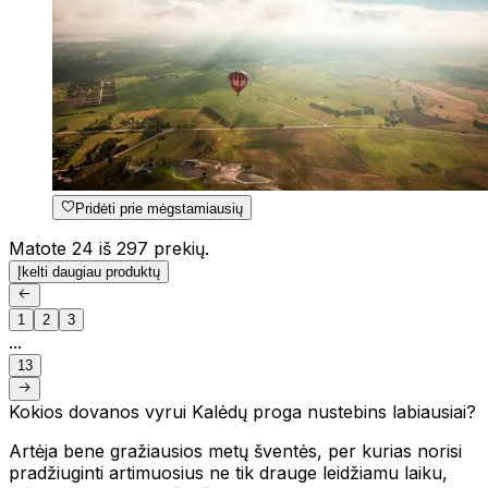
Pridėti prie mėgstamiausių
Matote 24 iš 297 prekių.
Įkelti daugiau produktų
1
2
3
...
13
Kokios dovanos vyrui Kalėdų proga nustebins labiausiai?
Artėja bene gražiausios metų šventės, per kurias norisi
pradžiuginti artimuosius ne tik drauge leidžiamu laiku,