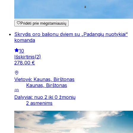
Pridėti prie mėgstamiausių
Skrydis oro balionu dviem su „Padangių nuotykiai“
komanda
10
Išskirtinis
(
2
)
278
,
00
€
Vietovė: Kaunas, Birštonas
Kaunas, Birštonas
Dalyviai: nuo 2 iki 0 žmonių
2 asmenims