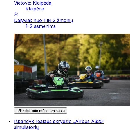
Vietovė: Klaipėda
Klaipėda
Dalyviai: nuo 1 iki 2 žmonių
1–2 asmenims
Pridėti prie mėgstamiausių
Išbandyk realaus skrydžio „Airbus A320“
simuliatorių