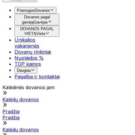
Pramogos
Dovanos
Dovanos pagal
gavėją
Gavėjas
DOVANOS PAGAL
VIETĄ
Vieta
Unikalios
vakarienės
Dovanų rinkiniai
Nuolaidos %
TOP kainos
Daugiau
Pagalba ir kontaktai
Kalėdinės dovanos jam
Kalėdų dovanos
Pradžia
Pradžia
Kalėdų dovanos