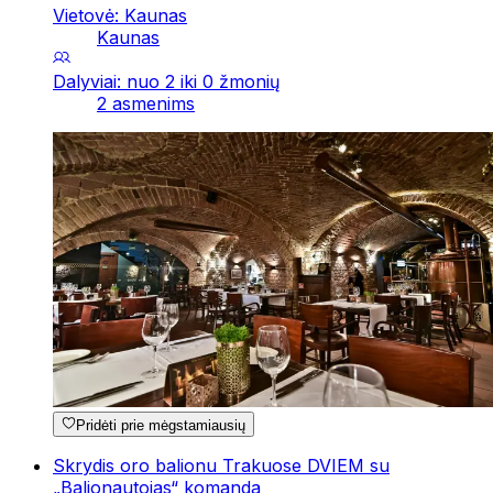
Vietovė: Kaunas
Kaunas
Dalyviai: nuo 2 iki 0 žmonių
2 asmenims
Pridėti prie mėgstamiausių
Skrydis oro balionu Trakuose DVIEM su
„Balionautojas“ komanda