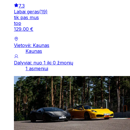
7.3
Labai geras
(
19
)
tik pas mus
top
129
,
00
€
Vietovė: Kaunas
Kaunas
Dalyviai: nuo 1 iki 0 žmonių
1 asmeniui