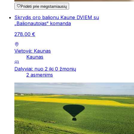
Pridėti prie mėgstamiausių
Skrydis oro balionu Kaune DVIEM su
„Balionautojas“ komanda
278
,
00
€
Vietovė: Kaunas
Kaunas
Dalyviai: nuo 2 iki 0 žmonių
2 asmenims