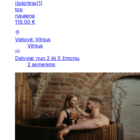
Išskirtinis
(
1
)
top
naujiena
119
,
00
€
Vietovė: Vilnius
Vilnius
Dalyviai: nuo 2 iki 0 žmonių
2 asmenims