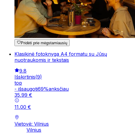
Pridėti prie mėgstamiausių
Klasikinė fotoknyga A4 formatu su Jūsų
nuotraukomis ir tekstais
9.8
Išskirtinis
(
9
)
top
-
išsaugoti
69
%
anksčiau
35
,
99
€
11
,
00
€
Vietovė: Vilnius
Vilnius