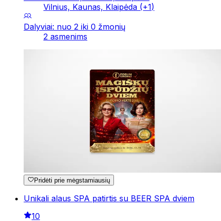
Vilnius, Kaunas, Klaipėda
(+
1
)
Dalyviai: nuo 2 iki 0 žmonių
2 asmenims
Pridėti prie mėgstamiausių
Unikali alaus SPA patirtis su BEER SPA dviem
10