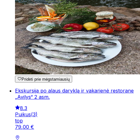
Pridėti prie mėgstamiausių
Ekskursija po alaus daryklą ir vakarienė restorane
„Avilys“ 2 asm.
8.3
Puikus
(
3
)
top
79
,
00
€