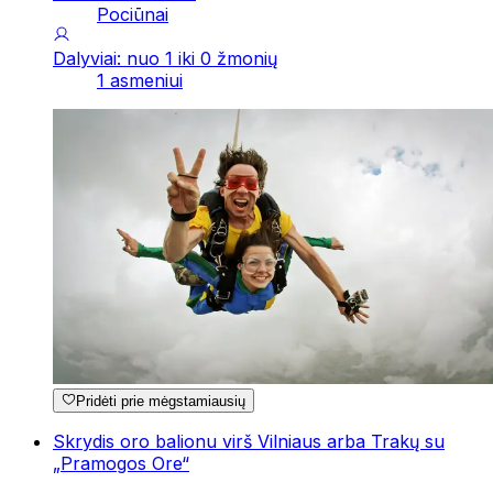
Pociūnai
Dalyviai: nuo 1 iki 0 žmonių
1 asmeniui
Pridėti prie mėgstamiausių
Skrydis oro balionu virš Vilniaus arba Trakų su
„Pramogos Ore“