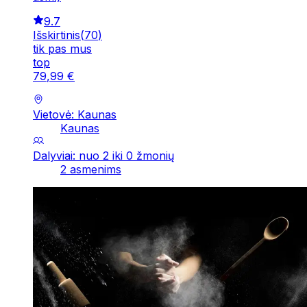
9.7
Išskirtinis
(
70
)
tik pas mus
top
79
,
99
€
Vietovė: Kaunas
Kaunas
Dalyviai: nuo 2 iki 0 žmonių
2 asmenims