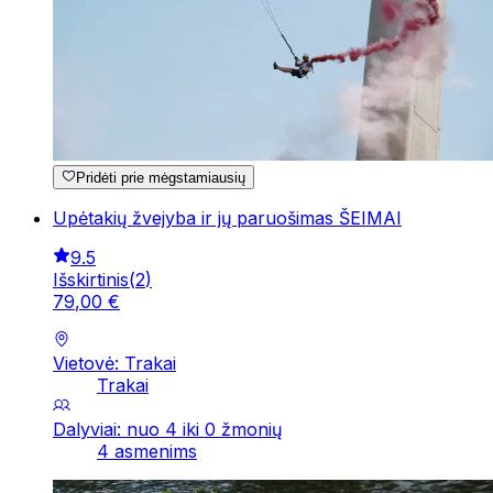
Pridėti prie mėgstamiausių
Upėtakių žvejyba ir jų paruošimas ŠEIMAI
9.5
Išskirtinis
(
2
)
79
,
00
€
Vietovė: Trakai
Trakai
Dalyviai: nuo 4 iki 0 žmonių
4 asmenims