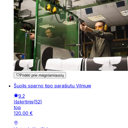
Pridėti prie mėgstamiausių
Šuolis sparno tipo parašiutu Vilniuje
9.2
Išskirtinis
(
52
)
top
120
,
00
€