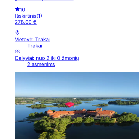
10
Išskirtinis
(
1
)
278
,
00
€
Vietovė: Trakai
Trakai
Dalyviai: nuo 2 iki 0 žmonių
2 asmenims