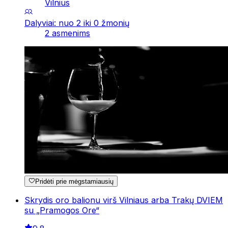
Vilnius
Dalyviai: nuo 2 iki 0 žmonių
2 asmenims
Pridėti prie mėgstamiausių
Skrydis oro balionu virš Vilniaus arba Trakų DVIEM
su „Pramogos Ore“