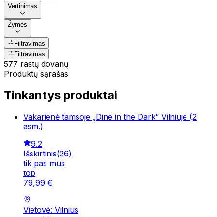
Vertinimas
Žymės
Filtravimas
Filtravimas
577 rastų dovanų
Produktų sąrašas
Tinkantys produktai
Vakarienė tamsoje „Dine in the Dark“ Vilniuje (2
asm.)
9.2
Išskirtinis
(
26
)
tik pas mus
top
79
,
99
€
Vietovė: Vilnius