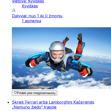
Vietovė: Kyviškės
Kyviškės
Dalyviai: nuo 1 iki 0 žmonių
1 asmeniui
Pridėti prie mėgstamiausių
Skriek Ferrari arba Lamborghini Kačerginės
„Nemuno žiedo“ trasoje