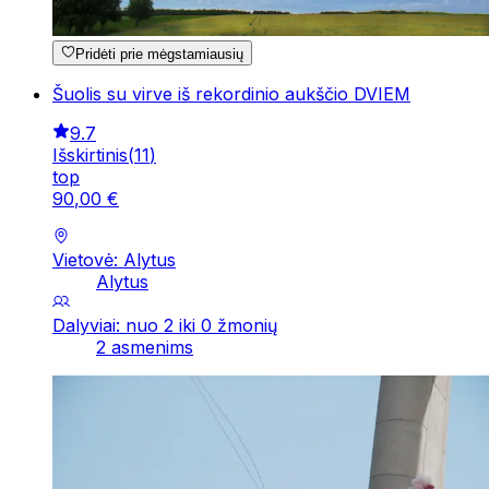
Pridėti prie mėgstamiausių
Šuolis su virve iš rekordinio aukščio DVIEM
9.7
Išskirtinis
(
11
)
top
90
,
00
€
Vietovė: Alytus
Alytus
Dalyviai: nuo 2 iki 0 žmonių
2 asmenims