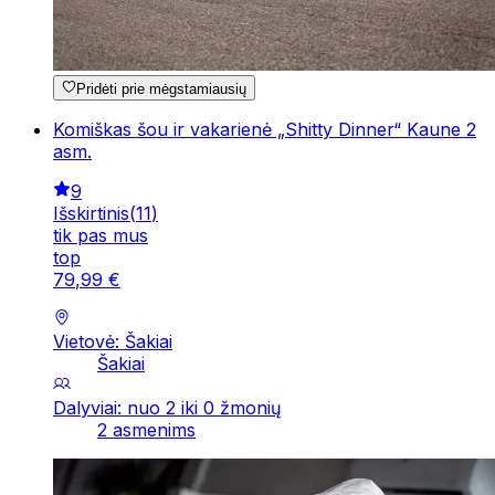
Pridėti prie mėgstamiausių
Komiškas šou ir vakarienė „Shitty Dinner“ Kaune 2
asm.
9
Išskirtinis
(
11
)
tik pas mus
top
79
,
99
€
Vietovė: Šakiai
Šakiai
Dalyviai: nuo 2 iki 0 žmonių
2 asmenims