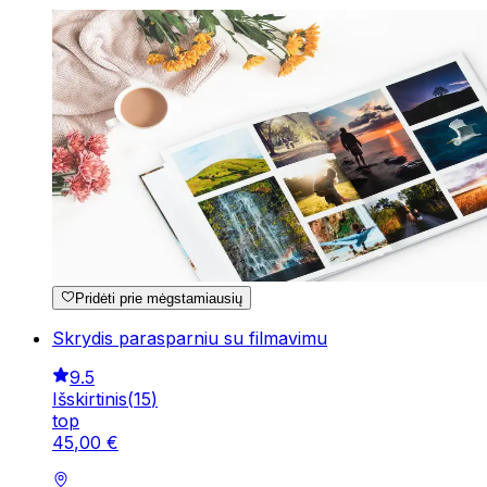
Pridėti prie mėgstamiausių
Skrydis parasparniu su filmavimu
9.5
Išskirtinis
(
15
)
top
45
,
00
€