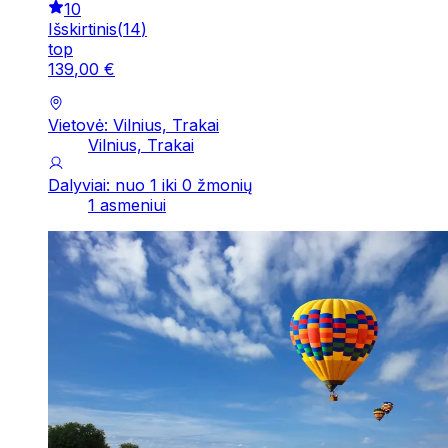
10
Išskirtinis
(
14
)
top
139
,
00
€
Vietovė: Vilnius, Trakai
Vilnius, Trakai
Dalyviai: nuo 1 iki 0 žmonių
1 asmeniui