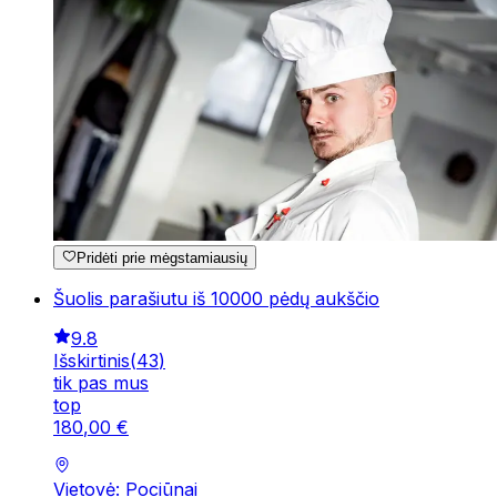
Pridėti prie mėgstamiausių
Šuolis parašiutu iš 10000 pėdų aukščio
9.8
Išskirtinis
(
43
)
tik pas mus
top
180
,
00
€
Vietovė: Pociūnai