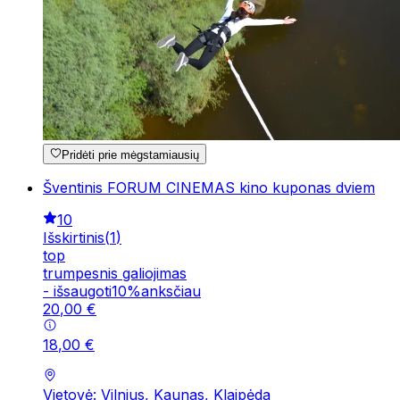
Pridėti prie mėgstamiausių
Šventinis FORUM CINEMAS kino kuponas dviem
10
Išskirtinis
(
1
)
top
trumpesnis galiojimas
-
išsaugoti
10
%
anksčiau
20
,
00
€
18
,
00
€
Vietovė: Vilnius, Kaunas, Klaipėda