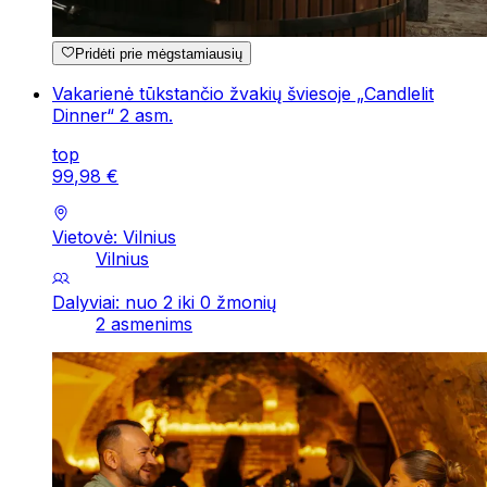
Pridėti prie mėgstamiausių
Vakarienė tūkstančio žvakių šviesoje „Candlelit
Dinner“ 2 asm.
top
99
,
98
€
Vietovė: Vilnius
Vilnius
Dalyviai: nuo 2 iki 0 žmonių
2 asmenims