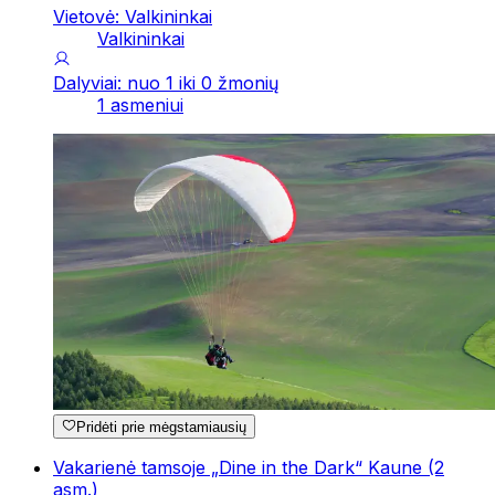
Vietovė: Valkininkai
Valkininkai
Dalyviai: nuo 1 iki 0 žmonių
1 asmeniui
Pridėti prie mėgstamiausių
Vakarienė tamsoje „Dine in the Dark“ Kaune (2
asm.)