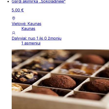
Gardi akimirka „Šokoladinėje“
5
,
00
€
Vietovė: Kaunas
Kaunas
Dalyviai: nuo 1 iki 0 žmonių
1 asmeniui