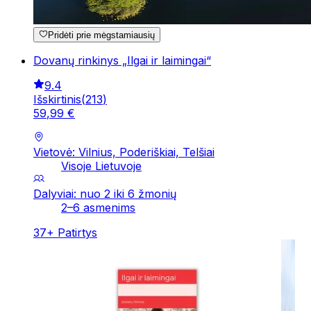
Pridėti prie mėgstamiausių
Dovanų rinkinys „Ilgai ir laimingai“
9.4
Išskirtinis
(
213
)
59
,
99
€
Vietovė: Vilnius, Poderiškiai, Telšiai
Visoje Lietuvoje
Dalyviai: nuo 2 iki 6 žmonių
2–6 asmenims
37
+
Patirtys