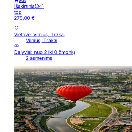
9.8
Išskirtinis
(
34
)
top
279
,
00
€
Vietovė: Vilnius, Trakai
Vilnius, Trakai
Dalyviai: nuo 2 iki 0 žmonių
2 asmenims