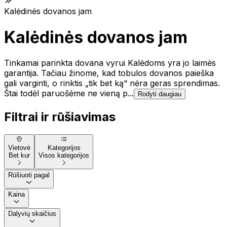
Kalėdinės dovanos jam
Kalėdinės dovanos jam
Tinkamai parinkta dovana vyrui Kalėdoms yra jo laimės
garantija. Tačiau žinome, kad tobulos dovanos paieška
gali varginti, o rinktis „tik bet ką“ nėra geras sprendimas.
Štai todėl paruošėme ne vieną p...
Rodyti daugiau
Filtrai ir rūšiavimas
Vietovė
Kategorijos
Bet kur
Visos kategorijos
Rūšiuoti pagal
Kaina
Dalyvių skaičius