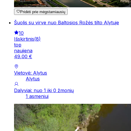
Pridėti prie mėgstamiausių
Šuolis su virve nuo Baltosios Rožės tilto Alytuje
10
Išskirtinis
(
8
)
top
naujiena
49
,
00
€
Vietovė: Alytus
Alytus
Dalyviai: nuo 1 iki 0 žmonių
1 asmeniui