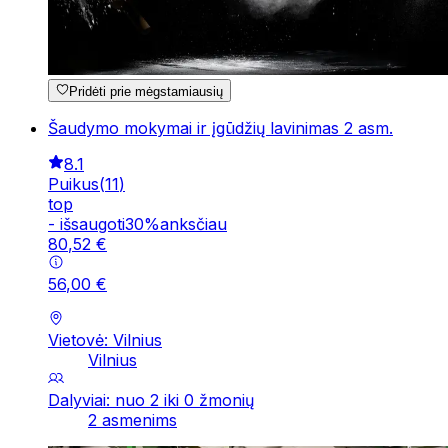
Pridėti prie mėgstamiausių
Šaudymo mokymai ir įgūdžių lavinimas 2 asm.
8.1
Puikus
(
11
)
top
-
išsaugoti
30
%
anksčiau
80
,
52
€
56
,
00
€
Vietovė: Vilnius
Vilnius
Dalyviai: nuo 2 iki 0 žmonių
2 asmenims