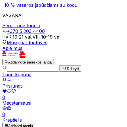
-10 % vasaros įspūdžiams su kodu:
VASARA
Pereiti prie turinio
+370 5 203 4400
I-VI
:
10-21 val
,
VII
:
10-19 val
Mūsų parduotuvės
Apie mus
Atidarykite paieškos langą
Uždaryti
Turiu kuponą
Prisijungti
0
Mėgstamiausi
0
Krepšelis
Atidaryti meniu