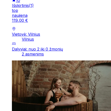
10
Išskirtinis
(
1
)
top
naujiena
119
,
00
€
Vietovė: Vilnius
Vilnius
Dalyviai: nuo 2 iki 0 žmonių
2 asmenims