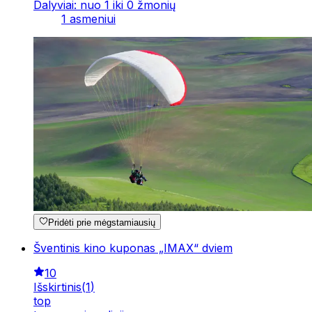
Dalyviai: nuo 1 iki 0 žmonių
1 asmeniui
Pridėti prie mėgstamiausių
Šventinis kino kuponas „IMAX“ dviem
10
Išskirtinis
(
1
)
top