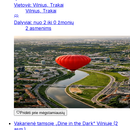
Vietovė: Vilnius, Trakai
Vilnius, Trakai
Dalyviai: nuo 2 iki 0 žmonių
2 asmenims
Pridėti prie mėgstamiausių
Vakarienė tamsoje „Dine in the Dark“ Vilniuje (2
asm.)