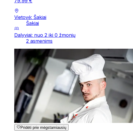
79
,
99
€
Vietovė: Šakiai
Šakiai
Dalyviai: nuo 2 iki 0 žmonių
2 asmenims
Pridėti prie mėgstamiausių