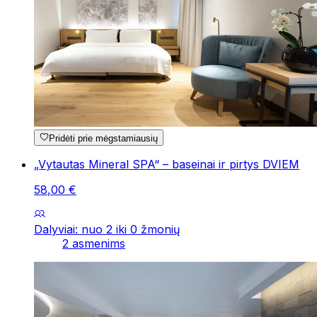
Pridėti prie mėgstamiausių
„Vytautas Mineral SPA“ – baseinai ir pirtys DVIEM
58
,
00
€
Dalyviai: nuo 2 iki 0 žmonių
2 asmenims