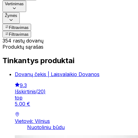
Vertinimas
Žymės
Filtravimas
Filtravimas
354 rastų dovanų
Produktų sąrašas
Tinkantys produktai
Dovanų čekis | Laisvalaikio Dovanos
9.3
Išskirtinis
(
20
)
top
5
,
00
€
Vietovė: Vilnius
Nuotoliniu būdu