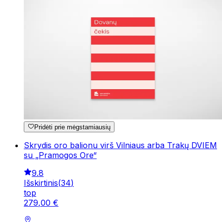
Pridėti prie mėgstamiausių
Skrydis oro balionu virš Vilniaus arba Trakų DVIEM
su „Pramogos Ore“
9.8
Išskirtinis
(
34
)
top
279
,
00
€