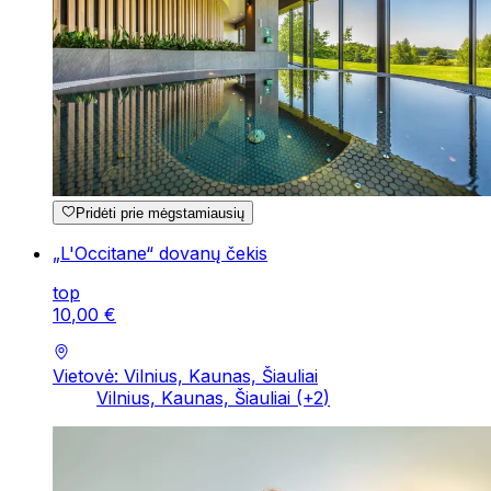
Pridėti prie mėgstamiausių
„L'Occitane“ dovanų čekis
top
10
,
00
€
Vietovė: Vilnius, Kaunas, Šiauliai
Vilnius, Kaunas, Šiauliai
(+
2
)