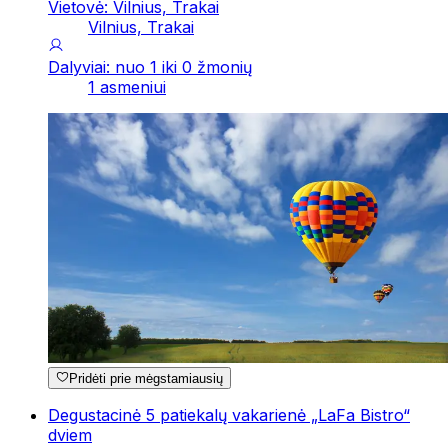
Vietovė: Vilnius, Trakai
Vilnius, Trakai
Dalyviai: nuo 1 iki 0 žmonių
1 asmeniui
Pridėti prie mėgstamiausių
Degustacinė 5 patiekalų vakarienė „LaFa Bistro“
dviem