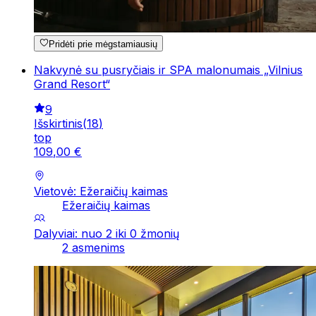
Pridėti prie mėgstamiausių
Nakvynė su pusryčiais ir SPA malonumais „Vilnius
Grand Resort“
9
Išskirtinis
(
18
)
top
109
,
00
€
Vietovė: Ežeraičių kaimas
Ežeraičių kaimas
Dalyviai: nuo 2 iki 0 žmonių
2 asmenims