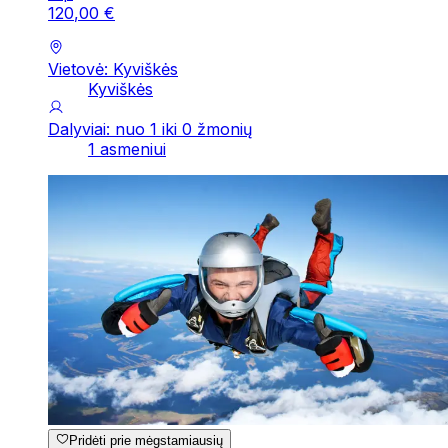
120
,
00
€
Vietovė: Kyviškės
Kyviškės
Dalyviai: nuo 1 iki 0 žmonių
1 asmeniui
Pridėti prie mėgstamiausių