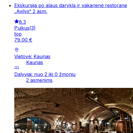
Ekskursija po alaus daryklą ir vakarienė restorane
„Avilys“ 2 asm.
8.3
Puikus
(
3
)
top
79
,
00
€
Vietovė: Kaunas
Kaunas
Dalyviai: nuo 2 iki 0 žmonių
2 asmenims