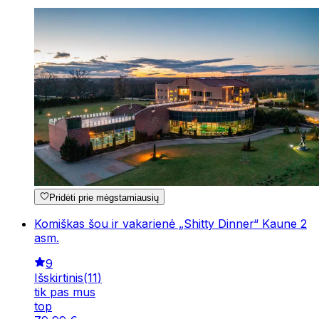
Pridėti prie mėgstamiausių
Komiškas šou ir vakarienė „Shitty Dinner“ Kaune 2
asm.
9
Išskirtinis
(
11
)
tik pas mus
top