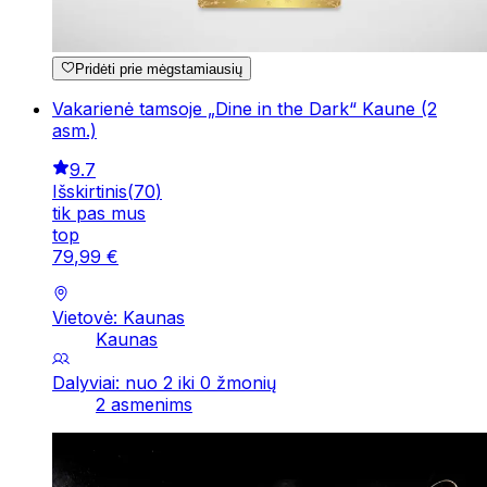
Pridėti prie mėgstamiausių
Vakarienė tamsoje „Dine in the Dark“ Kaune (2
asm.)
9.7
Išskirtinis
(
70
)
tik pas mus
top
79
,
99
€
Vietovė: Kaunas
Kaunas
Dalyviai: nuo 2 iki 0 žmonių
2 asmenims