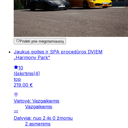
Pridėti prie mėgstamiausių
Jaukus poilsis ir SPA procedūros DVIEM
„Harmony Park“
10
Išskirtinis
(
4
)
top
219
,
00
€
Vietovė: Vazgaikiemis
Vazgaikiemis
Dalyviai: nuo 2 iki 0 žmonių
2 asmenims