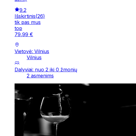
9.2
Išskirtinis
(
26
)
tik pas mus
top
79
,
99
€
Vietovė: Vilnius
Vilnius
Dalyviai: nuo 2 iki 0 žmonių
2 asmenims