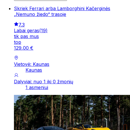
Skriek Ferrari arba Lamborghini Kačerginės
„Nemuno žiedo“ trasoje
7.3
Labai geras
(
19
)
tik pas mus
top
129
,
00
€
Vietovė: Kaunas
Kaunas
Dalyviai: nuo 1 iki 0 žmonių
1 asmeniui