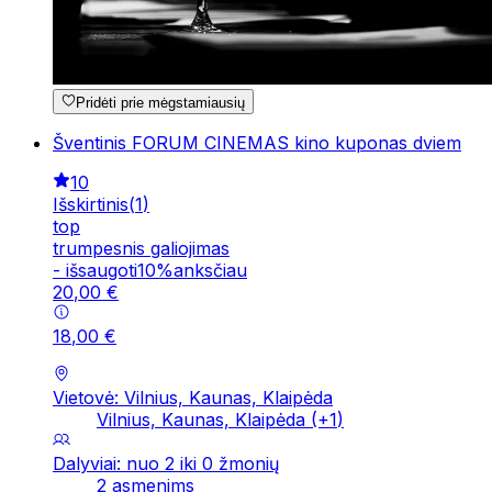
Pridėti prie mėgstamiausių
Šventinis FORUM CINEMAS kino kuponas dviem
10
Išskirtinis
(
1
)
top
trumpesnis galiojimas
-
išsaugoti
10
%
anksčiau
20
,
00
€
18
,
00
€
Vietovė: Vilnius, Kaunas, Klaipėda
Vilnius, Kaunas, Klaipėda
(+
1
)
Dalyviai: nuo 2 iki 0 žmonių
2 asmenims