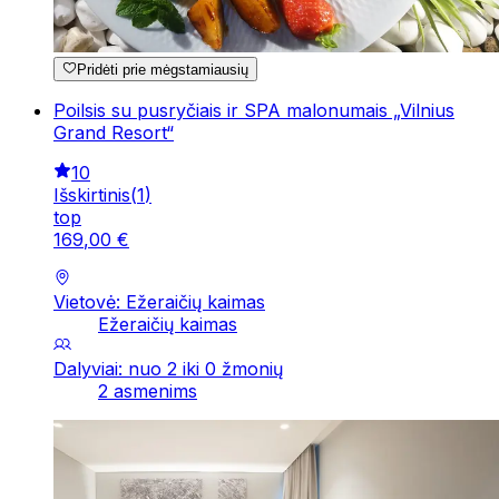
Pridėti prie mėgstamiausių
Poilsis su pusryčiais ir SPA malonumais „Vilnius
Grand Resort“
10
Išskirtinis
(
1
)
top
169
,
00
€
Vietovė: Ežeraičių kaimas
Ežeraičių kaimas
Dalyviai: nuo 2 iki 0 žmonių
2 asmenims