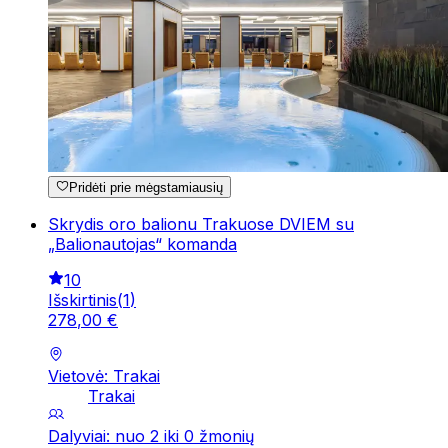
Pridėti prie mėgstamiausių
Skrydis oro balionu Trakuose DVIEM su
„Balionautojas“ komanda
10
Išskirtinis
(
1
)
278
,
00
€
Vietovė: Trakai
Trakai
Dalyviai: nuo 2 iki 0 žmonių