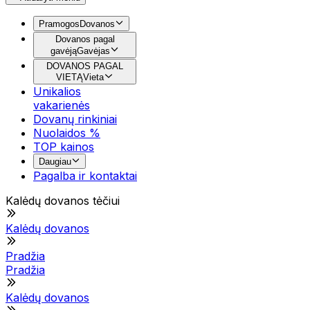
Pramogos
Dovanos
Dovanos pagal
gavėją
Gavėjas
DOVANOS PAGAL
VIETĄ
Vieta
Unikalios
vakarienės
Dovanų rinkiniai
Nuolaidos %
TOP kainos
Daugiau
Pagalba ir kontaktai
Kalėdų dovanos tėčiui
Kalėdų dovanos
Pradžia
Pradžia
Kalėdų dovanos