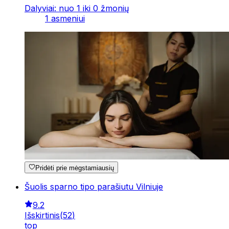
Dalyviai: nuo 1 iki 0 žmonių
1 asmeniui
Pridėti prie mėgstamiausių
Šuolis sparno tipo parašiutu Vilniuje
9.2
Išskirtinis
(
52
)
top