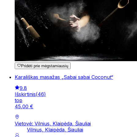
Pridėti prie mėgstamiausių
Karališkas masažas „Sabai sabai Coconut“
9.8
Išskirtinis
(
46
)
top
45
,
00
€
Vietovė: Vilnius, Klaipėda, Šiauliai
Vilnius, Klaipėda, Šiauliai