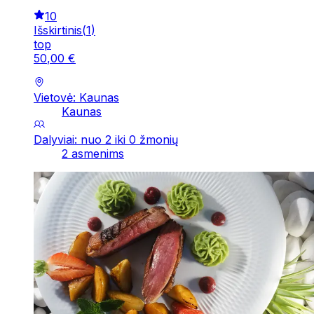
10
Išskirtinis
(
1
)
top
50
,
00
€
Vietovė: Kaunas
Kaunas
Dalyviai: nuo 2 iki 0 žmonių
2 asmenims