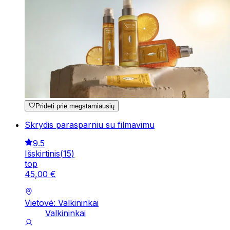
Pridėti prie mėgstamiausių
Skrydis parasparniu su filmavimu
9.5
Išskirtinis
(
15
)
top
45
,
00
€
Vietovė: Valkininkai
Valkininkai