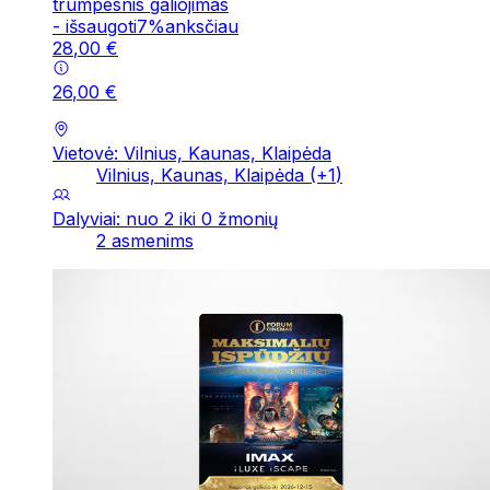
trumpesnis galiojimas
-
išsaugoti
7
%
anksčiau
28
,
00
€
26
,
00
€
Vietovė: Vilnius, Kaunas, Klaipėda
Vilnius, Kaunas, Klaipėda
(+
1
)
Dalyviai: nuo 2 iki 0 žmonių
2 asmenims