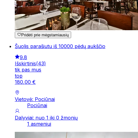
Pridėti prie mėgstamiausių
Šuolis parašiutu iš 10000 pėdų aukščio
9.8
Išskirtinis
(
43
)
tik pas mus
top
180
,
00
€
Vietovė: Pociūnai
Pociūnai
Dalyviai: nuo 1 iki 0 žmonių
1 asmeniui