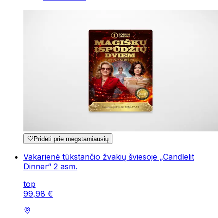
Pridėti prie mėgstamiausių
Vakarienė tūkstančio žvakių šviesoje „Candlelit
Dinner“ 2 asm.
top
99
,
98
€