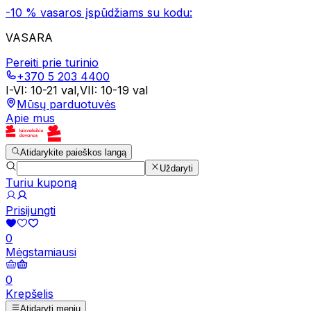
-10 % vasaros įspūdžiams su kodu:
VASARA
Pereiti prie turinio
+370 5 203 4400
I-VI
:
10-21 val
,
VII
:
10-19 val
Mūsų parduotuvės
Apie mus
Atidarykite paieškos langą
Uždaryti
Turiu kuponą
Prisijungti
0
Mėgstamiausi
0
Krepšelis
Atidaryti meniu