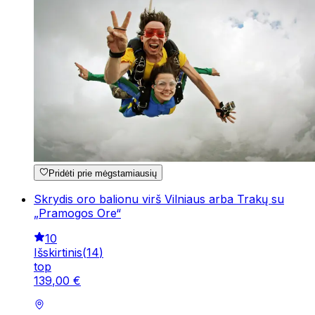
Pridėti prie mėgstamiausių
Skrydis oro balionu virš Vilniaus arba Trakų su
„Pramogos Ore“
10
Išskirtinis
(
14
)
top
139
,
00
€