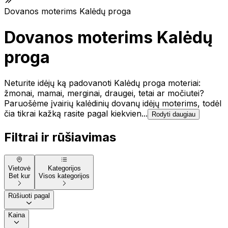
Dovanos moterims Kalėdų proga
Dovanos moterims Kalėdų
proga
Neturite idėjų ką padovanoti Kalėdų proga moteriai:
žmonai, mamai, merginai, draugei, tetai ar močiutei?
Paruošėme įvairių kalėdinių dovanų idėjų moterims, todėl
čia tikrai kažką rasite pagal kiekvien...
Rodyti daugiau
Filtrai ir rūšiavimas
Vietovė
Kategorijos
Bet kur
Visos kategorijos
Rūšiuoti pagal
Kaina