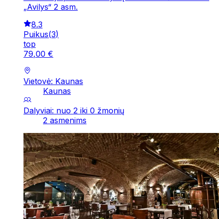
„Avilys“ 2 asm.
8.3
Puikus
(
3
)
top
79
,
00
€
Vietovė: Kaunas
Kaunas
Dalyviai: nuo 2 iki 0 žmonių
2 asmenims