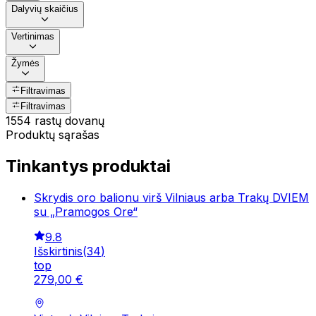
Dalyvių skaičius
Vertinimas
Žymės
Filtravimas
Filtravimas
1554 rastų dovanų
Produktų sąrašas
Tinkantys produktai
Skrydis oro balionu virš Vilniaus arba Trakų DVIEM
su „Pramogos Ore“
9.8
Išskirtinis
(
34
)
top
279
,
00
€