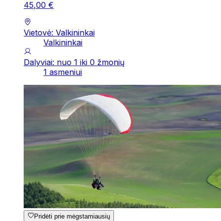
45
,
00
€
Vietovė: Valkininkai
Valkininkai
Dalyviai: nuo 1 iki 0 žmonių
1 asmeniui
Pridėti prie mėgstamiausių