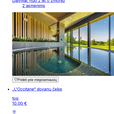
Dalyviai: nuo 2 iki 0 žmonių
2 asmenims
Pridėti prie mėgstamiausių
„L'Occitane“ dovanų čekis
top
10
,
00
€