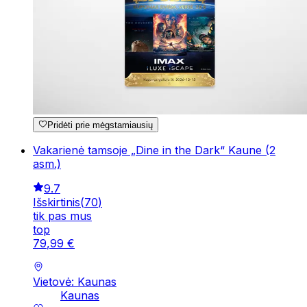
Pridėti prie mėgstamiausių
Vakarienė tamsoje „Dine in the Dark“ Kaune (2
asm.)
9.7
Išskirtinis
(
70
)
tik pas mus
top
79
,
99
€
Vietovė: Kaunas
Kaunas