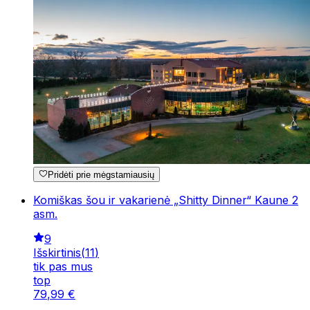
Pridėti prie mėgstamiausių
Komiškas šou ir vakarienė „Shitty Dinner“ Kaune 2
asm.
9
Išskirtinis
(
11
)
tik pas mus
top
79
,
99
€