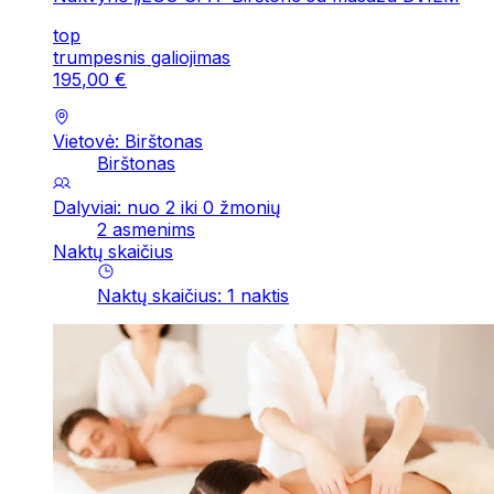
top
trumpesnis galiojimas
195
,
00
€
Vietovė: Birštonas
Birštonas
Dalyviai: nuo 2 iki 0 žmonių
2 asmenims
Naktų skaičius
Naktų skaičius
:
1
naktis