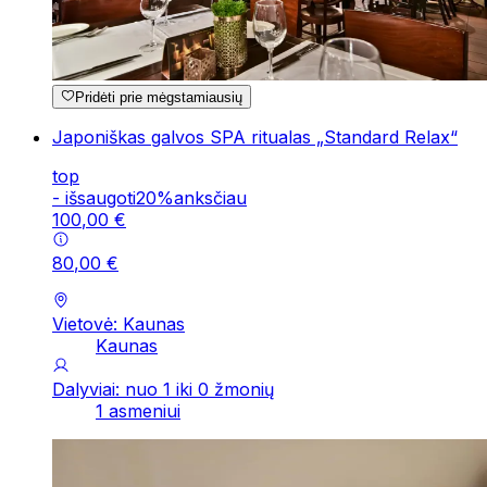
Pridėti prie mėgstamiausių
Japoniškas galvos SPA ritualas „Standard Relax“
top
-
išsaugoti
20
%
anksčiau
100
,
00
€
80
,
00
€
Vietovė: Kaunas
Kaunas
Dalyviai: nuo 1 iki 0 žmonių
1 asmeniui