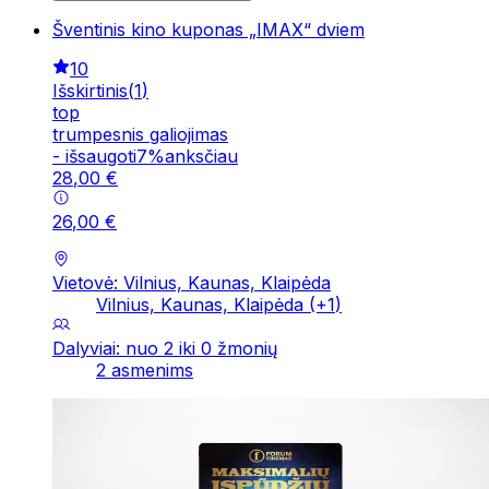
Šventinis kino kuponas „IMAX“ dviem
10
Išskirtinis
(
1
)
top
trumpesnis galiojimas
-
išsaugoti
7
%
anksčiau
28
,
00
€
26
,
00
€
Vietovė: Vilnius, Kaunas, Klaipėda
Vilnius, Kaunas, Klaipėda
(+
1
)
Dalyviai: nuo 2 iki 0 žmonių
2 asmenims