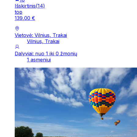
Išskirtinis
(
14
)
top
139
,
00
€
Vietovė: Vilnius, Trakai
Vilnius, Trakai
Dalyviai: nuo 1 iki 0 žmonių
1 asmeniui