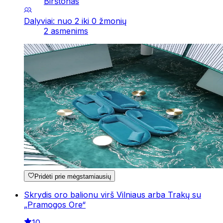
Birštonas
Dalyviai: nuo 2 iki 0 žmonių
2 asmenims
Pridėti prie mėgstamiausių
Skrydis oro balionu virš Vilniaus arba Trakų su
„Pramogos Ore“
10