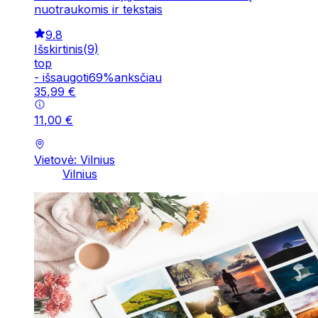
nuotraukomis ir tekstais
9.8
Išskirtinis
(
9
)
top
-
išsaugoti
69
%
anksčiau
35
,
99
€
11
,
00
€
Vietovė: Vilnius
Vilnius