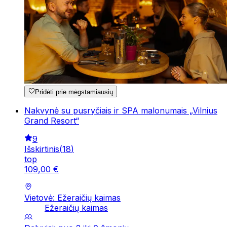
Pridėti prie mėgstamiausių
Nakvynė su pusryčiais ir SPA malonumais „Vilnius
Grand Resort“
9
Išskirtinis
(
18
)
top
109
,
00
€
Vietovė: Ežeraičių kaimas
Ežeraičių kaimas