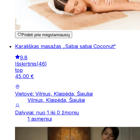
Pridėti prie mėgstamiausių
Karališkas masažas „Sabai sabai Coconut“
9.8
Išskirtinis
(
46
)
top
45
,
00
€
Vietovė: Vilnius, Klaipėda, Šiauliai
Vilnius, Klaipėda, Šiauliai
Dalyviai: nuo 1 iki 0 žmonių
1 asmeniui