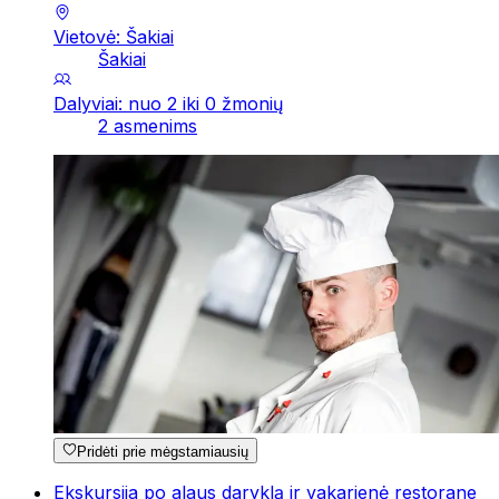
Vietovė: Šakiai
Šakiai
Dalyviai: nuo 2 iki 0 žmonių
2 asmenims
Pridėti prie mėgstamiausių
Ekskursija po alaus daryklą ir vakarienė restorane