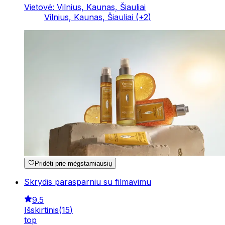
Vietovė: Vilnius, Kaunas, Šiauliai
Vilnius, Kaunas, Šiauliai
(+
2
)
Pridėti prie mėgstamiausių
Skrydis parasparniu su filmavimu
9.5
Išskirtinis
(
15
)
top