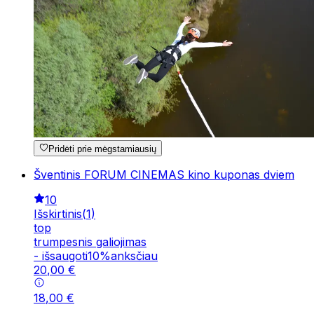
Pridėti prie mėgstamiausių
Šventinis FORUM CINEMAS kino kuponas dviem
10
Išskirtinis
(
1
)
top
trumpesnis galiojimas
-
išsaugoti
10
%
anksčiau
20
,
00
€
18
,
00
€