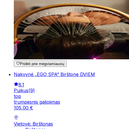
Pridėti prie mėgstamiausių
Nakvynė „EGO SPA“ Birštone DVIEM
8.1
Puikus
(
9
)
top
trumpesnis galiojimas
105
,
00
€
Vietovė: Birštonas