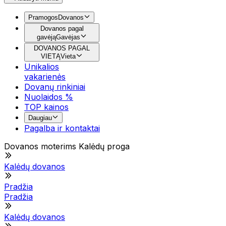
Pramogos
Dovanos
Dovanos pagal
gavėją
Gavėjas
DOVANOS PAGAL
VIETĄ
Vieta
Unikalios
vakarienės
Dovanų rinkiniai
Nuolaidos %
TOP kainos
Daugiau
Pagalba ir kontaktai
Dovanos moterims Kalėdų proga
Kalėdų dovanos
Pradžia
Pradžia
Kalėdų dovanos