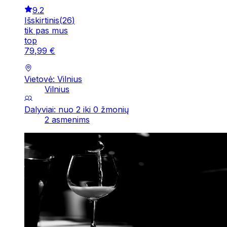
9.2
Išskirtinis
(
26
)
tik pas mus
top
79
,
99
€
Vietovė: Vilnius
Vilnius
Dalyviai: nuo 2 iki 0 žmonių
2 asmenims