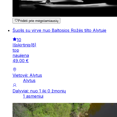
Pridėti prie mėgstamiausių
Šuolis su virve nuo Baltosios Rožės tilto Alytuje
10
Išskirtinis
(
8
)
top
naujiena
49
,
00
€
Vietovė: Alytus
Alytus
Dalyviai: nuo 1 iki 0 žmonių
1 asmeniui