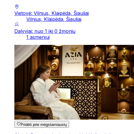
Vietovė: Vilnius, Klaipėda, Šiauliai
Vilnius, Klaipėda, Šiauliai
Dalyviai: nuo 1 iki 0 žmonių
1 asmeniui
Pridėti prie mėgstamiausių