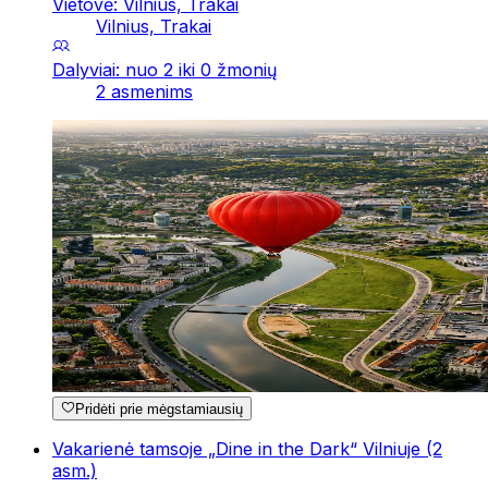
Vietovė: Vilnius, Trakai
Vilnius, Trakai
Dalyviai: nuo 2 iki 0 žmonių
2 asmenims
Pridėti prie mėgstamiausių
Vakarienė tamsoje „Dine in the Dark“ Vilniuje (2
asm.)