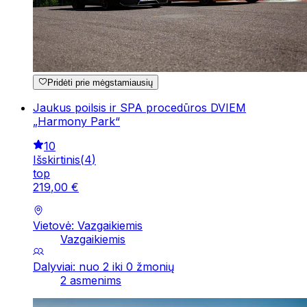
Pridėti prie mėgstamiausių
Jaukus poilsis ir SPA procedūros DVIEM
„Harmony Park“
10
Išskirtinis
(
4
)
top
219
,
00
€
Vietovė: Vazgaikiemis
Vazgaikiemis
Dalyviai: nuo 2 iki 0 žmonių
2 asmenims