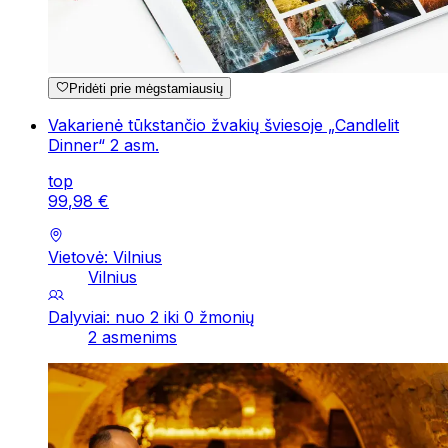
Pridėti prie mėgstamiausių
Vakarienė tūkstančio žvakių šviesoje „Candlelit
Dinner“ 2 asm.
top
99
,
98
€
Vietovė: Vilnius
Vilnius
Dalyviai: nuo 2 iki 0 žmonių
2 asmenims