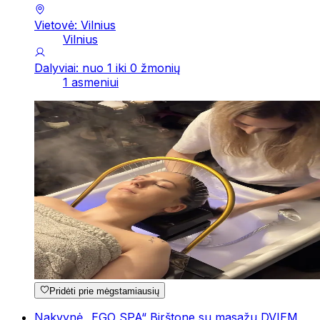
Vietovė: Vilnius
Vilnius
Dalyviai: nuo 1 iki 0 žmonių
1 asmeniui
Pridėti prie mėgstamiausių
Nakvynė „EGO SPA“ Birštone su masažu DVIEM