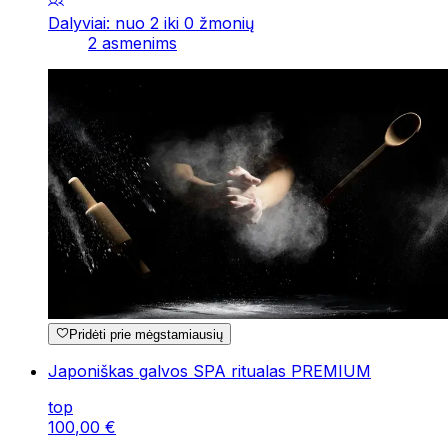
Dalyviai: nuo 2 iki 0 žmonių
2 asmenims
Pridėti prie mėgstamiausių
Japoniškas galvos SPA ritualas PREMIUM
top
100
,
00
€