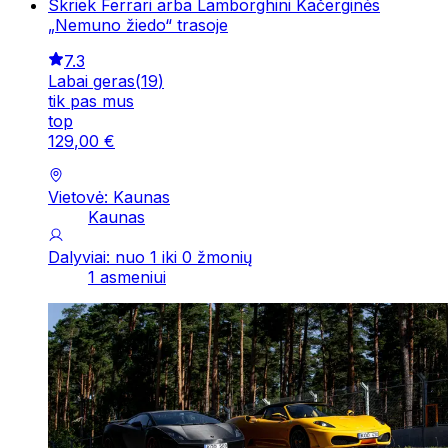
Skriek Ferrari arba Lamborghini Kačerginės
„Nemuno žiedo“ trasoje
7.3
Labai geras
(
19
)
tik pas mus
top
129
,
00
€
Vietovė: Kaunas
Kaunas
Dalyviai: nuo 1 iki 0 žmonių
1 asmeniui