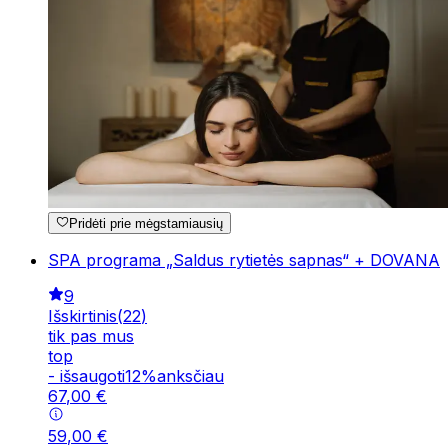
Pridėti prie mėgstamiausių
SPA programa „Saldus rytietės sapnas“ + DOVANA
9
Išskirtinis
(
22
)
tik pas mus
top
-
išsaugoti
12
%
anksčiau
67
,
00
€
59
,
00
€