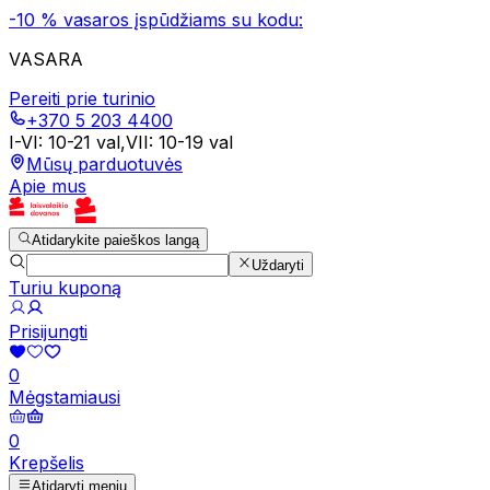
-10 % vasaros įspūdžiams su kodu:
VASARA
Pereiti prie turinio
+370 5 203 4400
I-VI
:
10-21 val
,
VII
:
10-19 val
Mūsų parduotuvės
Apie mus
Atidarykite paieškos langą
Uždaryti
Turiu kuponą
Prisijungti
0
Mėgstamiausi
0
Krepšelis
Atidaryti meniu