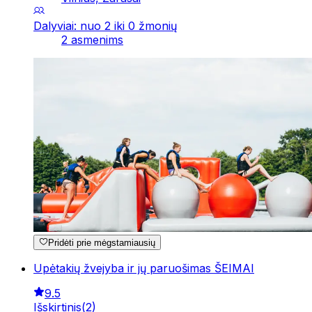
Dalyviai: nuo 2 iki 0 žmonių
2 asmenims
Pridėti prie mėgstamiausių
Upėtakių žvejyba ir jų paruošimas ŠEIMAI
9.5
Išskirtinis
(
2
)