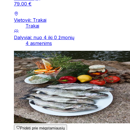
79
,
00
€
Vietovė: Trakai
Trakai
Dalyviai: nuo 4 iki 0 žmonių
4 asmenims
Pridėti prie mėgstamiausių