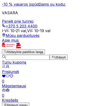
-10 % vasaros įspūdžiams su kodu:
VASARA
Pereiti prie turinio
+370 5 203 4400
I-VI
:
10-21 val
,
VII
:
10-19 val
Mūsų parduotuvės
Apie mus
Atidarykite paieškos langą
Uždaryti
Turiu kuponą
Prisijungti
0
Mėgstamiausi
0
Krepšelis
Atidaryti meniu