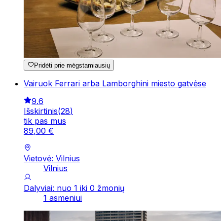
Pridėti prie mėgstamiausių
Vairuok Ferrari arba Lamborghini miesto gatvėse
9.6
Išskirtinis
(
28
)
tik pas mus
89
,
00
€
Vietovė: Vilnius
Vilnius
Dalyviai: nuo 1 iki 0 žmonių
1 asmeniui