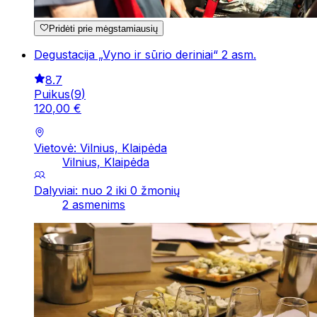
Pridėti prie mėgstamiausių
Degustacija „Vyno ir sūrio deriniai“ 2 asm.
8.7
Puikus
(
9
)
120
,
00
€
Vietovė: Vilnius, Klaipėda
Vilnius, Klaipėda
Dalyviai: nuo 2 iki 0 žmonių
2 asmenims