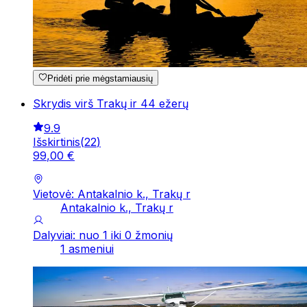
Pridėti prie mėgstamiausių
Skrydis virš Trakų ir 44 ežerų
9.9
Išskirtinis
(
22
)
99
,
00
€
Vietovė: Antakalnio k., Trakų r
Antakalnio k., Trakų r
Dalyviai: nuo 1 iki 0 žmonių
1 asmeniui