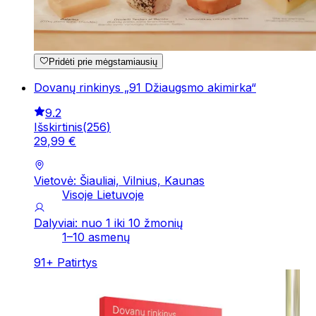
Pridėti prie mėgstamiausių
Dovanų rinkinys „91 Džiaugsmo akimirka“
9.2
Išskirtinis
(
256
)
29
,
99
€
Vietovė: Šiauliai, Vilnius, Kaunas
Visoje Lietuvoje
Dalyviai: nuo 1 iki 10 žmonių
1–10 asmenų
91
+
Patirtys