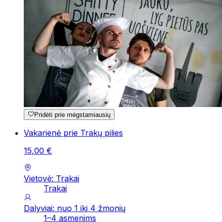
Pridėti prie mėgstamiausių
Vakarienė prie Trakų pilies
15
,
00
€
Vietovė: Trakai
Trakai
Dalyviai: nuo 1 iki 4 žmonių
1–4 asmenims