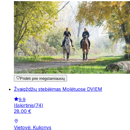
Pridėti prie mėgstamiausių
Žvaigždžių stebėjimas Molėtuose DVIEM
9.9
Išskirtinis
(
74
)
28
,
00
€
Vietovė: Kulionys