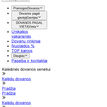
Pramogos
Dovanos
Dovanos pagal
gavėją
Gavėjas
DOVANOS PAGAL
VIETĄ
Vieta
Unikalios
vakarienės
Dovanų rinkiniai
Nuolaidos %
TOP kainos
Daugiau
Pagalba ir kontaktai
Kalėdinės dovanos seneliui
Kalėdų dovanos
Pradžia
Pradžia
Kalėdų dovanos