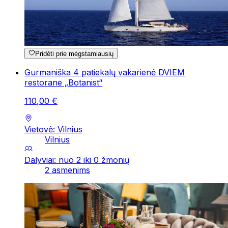
Pridėti prie mėgstamiausių
Gurmaniška 4 patiekalų vakarienė DVIEM
restorane „Botanist“
110
,
00
€
Vietovė: Vilnius
Vilnius
Dalyviai: nuo 2 iki 0 žmonių
2 asmenims