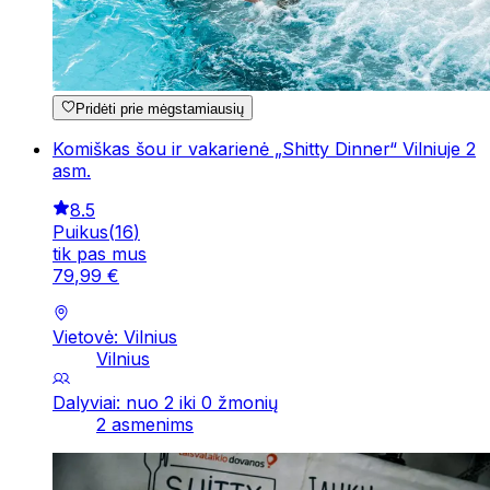
Pridėti prie mėgstamiausių
Komiškas šou ir vakarienė „Shitty Dinner“ Vilniuje 2
asm.
8.5
Puikus
(
16
)
tik pas mus
79
,
99
€
Vietovė: Vilnius
Vilnius
Dalyviai: nuo 2 iki 0 žmonių
2 asmenims