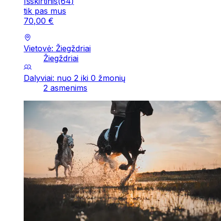
Išskirtinis
(
64
)
tik pas mus
70
,
00
€
Vietovė: Žiegždriai
Žiegždriai
Dalyviai: nuo 2 iki 0 žmonių
2 asmenims