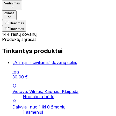
Vertinimas
Žymės
Filtravimas
Filtravimas
144 rastų dovanų
Produktų sąrašas
Tinkantys produktai
„Armijai ir civiliams“ dovanų čekis
top
30
,
00
€
Vietovė: Vilnius, Kaunas, Klaipėda
Nuotoliniu būdu
Dalyviai: nuo 1 iki 0 žmonių
1 asmeniui