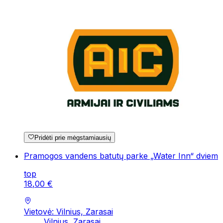
Pridėti prie mėgstamiausių
Pramogos vandens batutų parke „Water Inn“ dviem
top
18
,
00
€
Vietovė: Vilnius, Zarasai
Vilnius, Zarasai