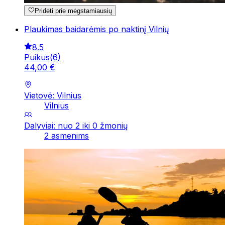
Pridėti prie mėgstamiausių
Plaukimas baidarėmis po naktinį Vilnių
8.5
Puikus
(
6
)
44
,
00
€
Vietovė: Vilnius
Vilnius
Dalyviai: nuo 2 iki 0 žmonių
2 asmenims