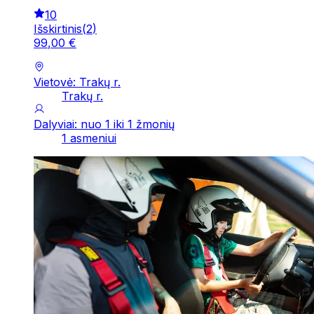
10
Išskirtinis
(
2
)
99
,
00
€
Vietovė: Trakų r.
Trakų r.
Dalyviai: nuo 1 iki 1 žmonių
1 asmeniui