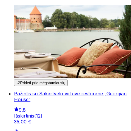
Pridėti prie mėgstamiausių
Pažintis su Sakartvelo virtuve restorane „Georgian
House“
9.8
Išskirtinis
(
12
)
35
,
00
€