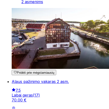
2 asmenims
Pridėti prie mėgstamiausių
Alaus pažinimo vakaras 2 asm.
7.5
Labai geras
(
17
)
70
,
00
€