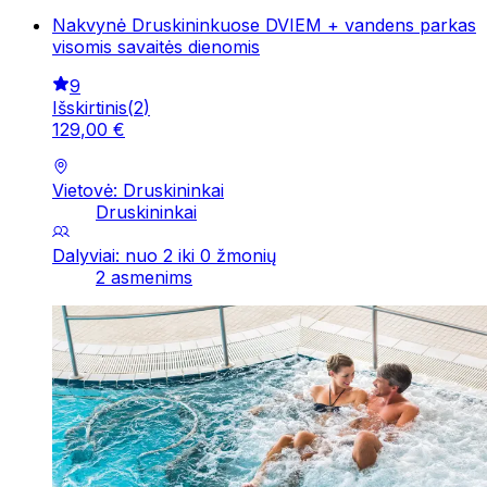
Nakvynė Druskininkuose DVIEM + vandens parkas
visomis savaitės dienomis
9
Išskirtinis
(
2
)
129
,
00
€
Vietovė: Druskininkai
Druskininkai
Dalyviai: nuo 2 iki 0 žmonių
2 asmenims