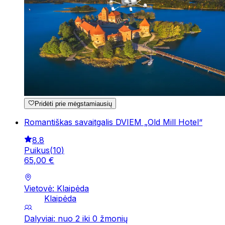
Pridėti prie mėgstamiausių
Romantiškas savaitgalis DVIEM „Old Mill Hotel“
8.8
Puikus
(
10
)
65
,
00
€
Vietovė: Klaipėda
Klaipėda
Dalyviai: nuo 2 iki 0 žmonių