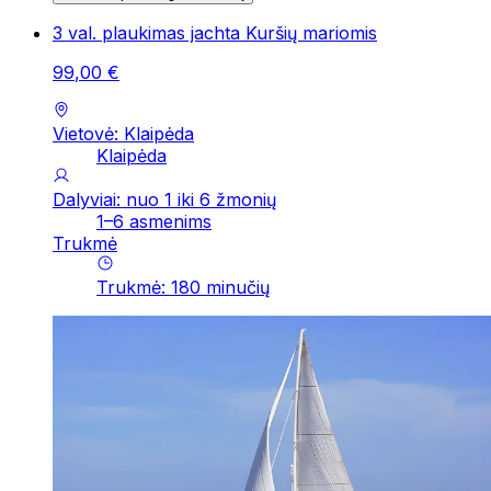
3 val. plaukimas jachta Kuršių mariomis
99
,
00
€
Vietovė: Klaipėda
Klaipėda
Dalyviai: nuo 1 iki 6 žmonių
1–6 asmenims
Trukmė
Trukmė
:
180
minučių