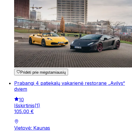
Pridėti prie mėgstamiausių
Prabangi 4 patiekalų vakarienė restorane „Avilys“
dviem
10
Išskirtinis
(
1
)
105
,
00
€
Vietovė: Kaunas