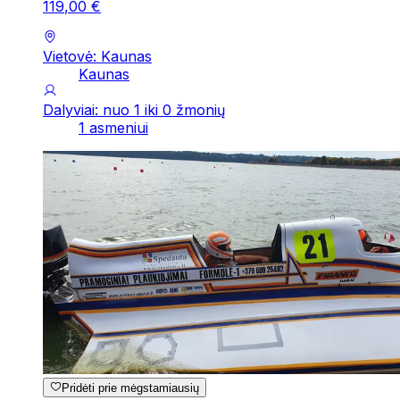
119
,
00
€
Vietovė: Kaunas
Kaunas
Dalyviai: nuo 1 iki 0 žmonių
1 asmeniui
Pridėti prie mėgstamiausių