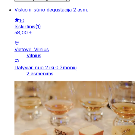
Viskio ir sūrio degustacija 2 asm.
10
Išskirtinis
(
1
)
58
,
00
€
Vietovė: Vilnius
Vilnius
Dalyviai: nuo 2 iki 0 žmonių
2 asmenims