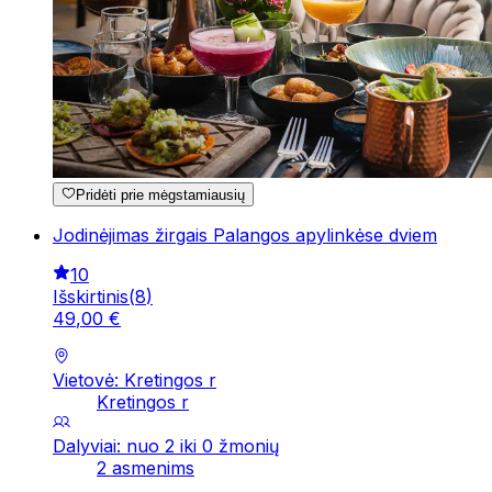
Pridėti prie mėgstamiausių
Jodinėjimas žirgais Palangos apylinkėse dviem
10
Išskirtinis
(
8
)
49
,
00
€
Vietovė: Kretingos r
Kretingos r
Dalyviai: nuo 2 iki 0 žmonių
2 asmenims