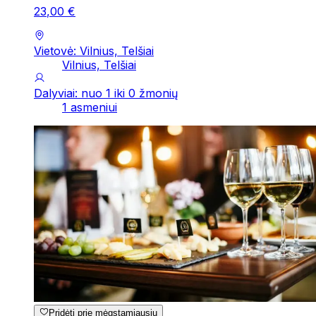
23
,
00
€
Vietovė: Vilnius, Telšiai
Vilnius, Telšiai
Dalyviai: nuo 1 iki 0 žmonių
1 asmeniui
Pridėti prie mėgstamiausių