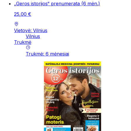
„Geros istorijos“ prenumerata (6 mėn.)
25
,
00
€
Vietovė: Vilnius
Vilnius
Trukmė
Trukmė
:
6
mėnesiai