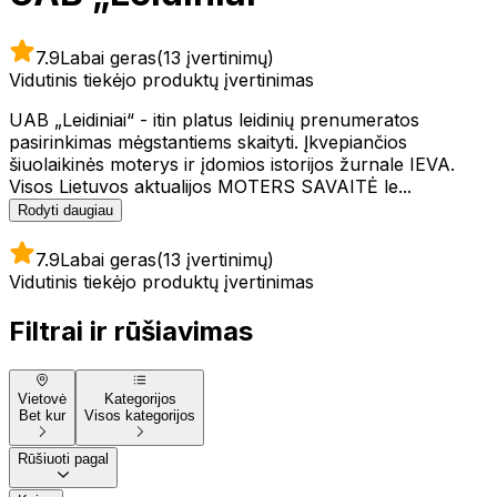
7.9
Labai geras
(13 įvertinimų)
Vidutinis tiekėjo produktų įvertinimas
UAB „Leidiniai“ - itin platus leidinių prenumeratos
pasirinkimas mėgstantiems skaityti. Įkvepiančios
šiuolaikinės moterys ir įdomios istorijos žurnale IEVA.
Visos Lietuvos aktualijos MOTERS SAVAITĖ le...
Rodyti daugiau
7.9
Labai geras
(13 įvertinimų)
Vidutinis tiekėjo produktų įvertinimas
Filtrai ir rūšiavimas
Vietovė
Kategorijos
Bet kur
Visos kategorijos
Rūšiuoti pagal