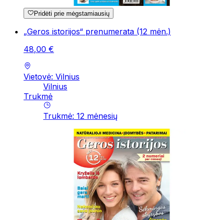
Pridėti prie mėgstamiausių
„Geros istorijos“ prenumerata (12 mėn.)
48
,
00
€
Vietovė: Vilnius
Vilnius
Trukmė
Trukmė
:
12
mėnesių