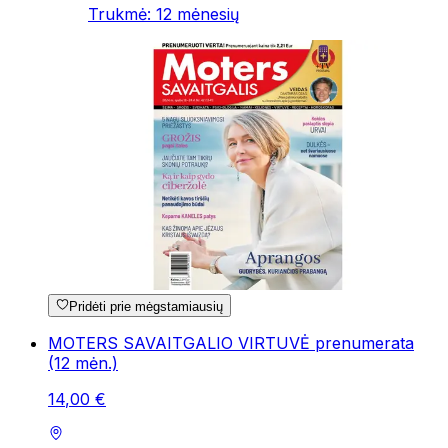
Trukmė
:
12
mėnesių
Pridėti prie mėgstamiausių
MOTERS SAVAITGALIO VIRTUVĖ prenumerata
(12 mėn.)
14
,
00
€