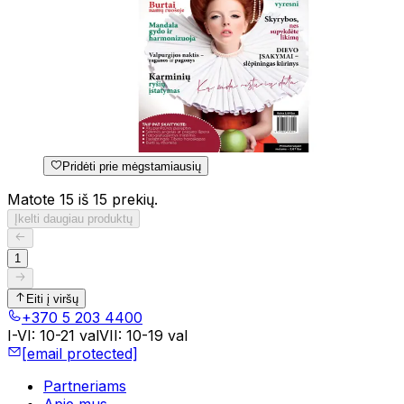
Pridėti prie mėgstamiausių
Matote 15 iš 15 prekių.
Įkelti daugiau produktų
1
Eiti į viršų
+370 5 203 4400
I-VI
:
10-21 val
VII
:
10-19 val
[email protected]
Partneriams