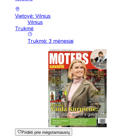
Vietovė: Vilnius
Vilnius
Trukmė
Trukmė
:
3
mėnesiai
Pridėti prie mėgstamiausių