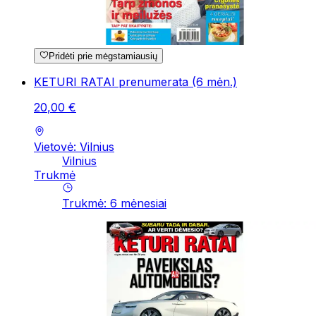
Pridėti prie mėgstamiausių
KETURI RATAI prenumerata (6 mėn.)
20
,
00
€
Vietovė: Vilnius
Vilnius
Trukmė
Trukmė
:
6
mėnesiai