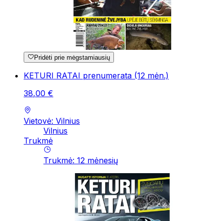
Pridėti prie mėgstamiausių
KETURI RATAI prenumerata (12 mėn.)
38
,
00
€
Vietovė: Vilnius
Vilnius
Trukmė
Trukmė
:
12
mėnesių