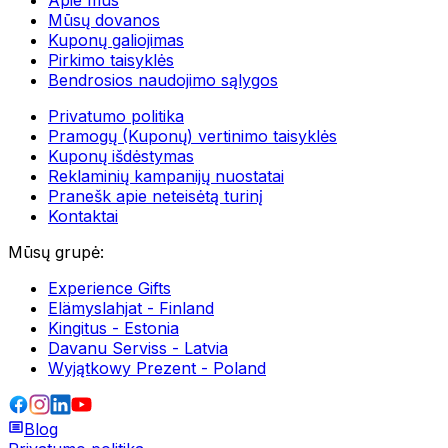
Apie mus
Mūsų dovanos
Kuponų galiojimas
Pirkimo taisyklės
Bendrosios naudojimo sąlygos
Privatumo politika
Pramogų (Kuponų) vertinimo taisyklės
Kuponų išdėstymas
Reklaminių kampanijų nuostatai
Pranešk apie neteisėtą turinį
Kontaktai
Mūsų grupė
:
Experience Gifts
Elämyslahjat - Finland
Kingitus - Estonia
Davanu Serviss - Latvia
Wyjątkowy Prezent - Poland
Blog