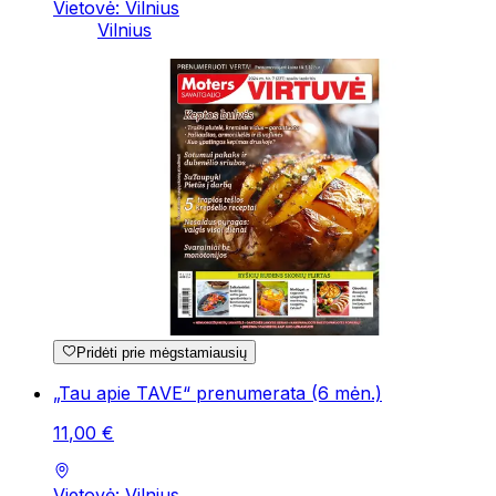
Vietovė: Vilnius
Vilnius
Pridėti prie mėgstamiausių
„Tau apie TAVE“ prenumerata (6 mėn.)
11
,
00
€
Vietovė: Vilnius