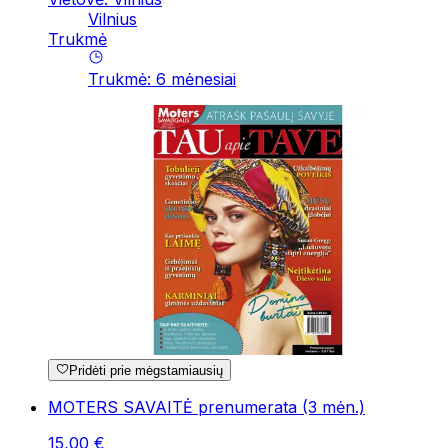
Vilnius
Trukmė
Trukmė
:
6
mėnesiai
Pridėti prie mėgstamiausių
MOTERS SAVAITĖ prenumerata (3 mėn.)
15
,
00
€