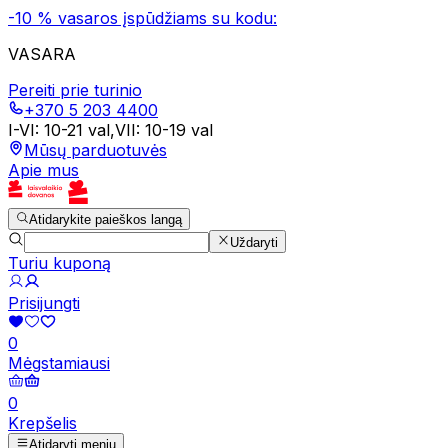
-10 % vasaros įspūdžiams su kodu:
VASARA
Pereiti prie turinio
+370 5 203 4400
I-VI
:
10-21 val
,
VII
:
10-19 val
Mūsų parduotuvės
Apie mus
Atidarykite paieškos langą
Uždaryti
Turiu kuponą
Prisijungti
0
Mėgstamiausi
0
Krepšelis
Atidaryti meniu