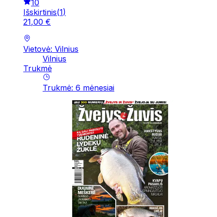
10
Išskirtinis
(
1
)
21
,
00
€
Vietovė: Vilnius
Vilnius
Trukmė
Trukmė
:
6
mėnesiai