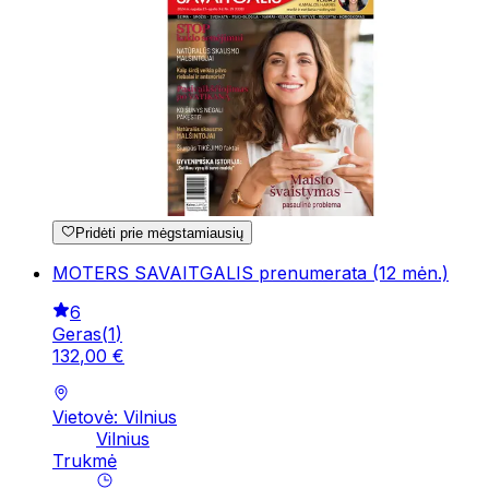
Pridėti prie mėgstamiausių
MOTERS SAVAITGALIS prenumerata (12 mėn.)
6
Geras
(
1
)
132
,
00
€
Vietovė: Vilnius
Vilnius
Trukmė