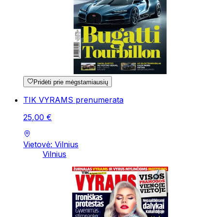
Pridėti prie mėgstamiausių
TIK VYRAMS prenumerata
25
,
00
€
Vietovė: Vilnius
Vilnius