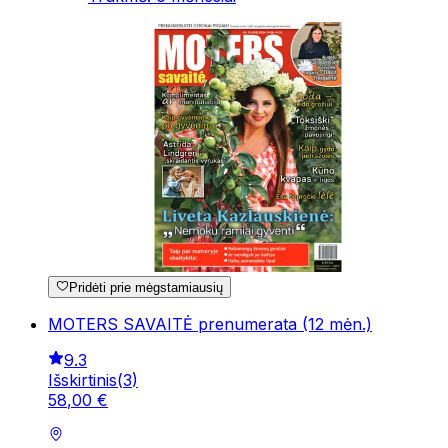
Pridėti prie mėgstamiausių
MOTERS SAVAITĖ prenumerata (12 mėn.)
9.3
Išskirtinis
(
3
)
58
,
00
€