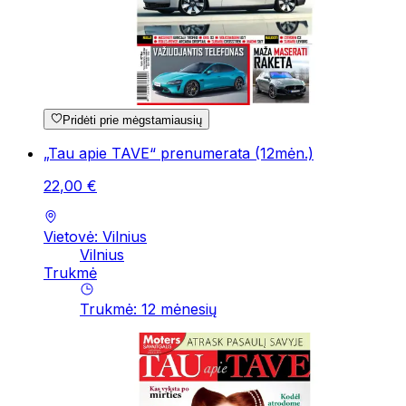
Pridėti prie mėgstamiausių
„Tau apie TAVE“ prenumerata (12mėn.)
22
,
00
€
Vietovė: Vilnius
Vilnius
Trukmė
Trukmė
:
12
mėnesių