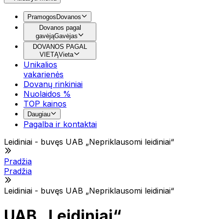
Pramogos
Dovanos
Dovanos pagal
gavėją
Gavėjas
DOVANOS PAGAL
VIETĄ
Vieta
Unikalios
vakarienės
Dovanų rinkiniai
Nuolaidos %
TOP kainos
Daugiau
Pagalba ir kontaktai
Leidiniai - buvęs UAB „Nepriklausomi leidiniai“
Pradžia
Pradžia
Leidiniai - buvęs UAB „Nepriklausomi leidiniai“
UAB „Leidiniai“