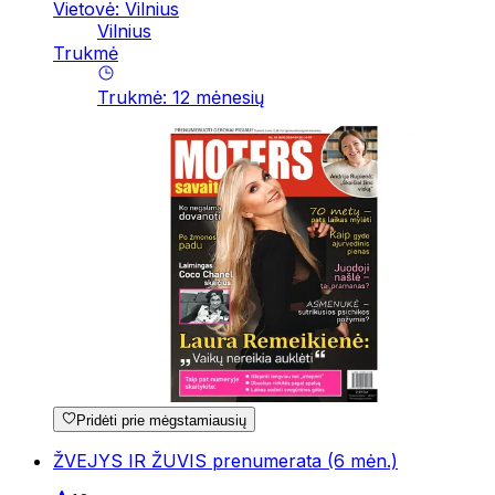
Vietovė: Vilnius
Vilnius
Trukmė
Trukmė
:
12
mėnesių
Pridėti prie mėgstamiausių
ŽVEJYS IR ŽUVIS prenumerata (6 mėn.)