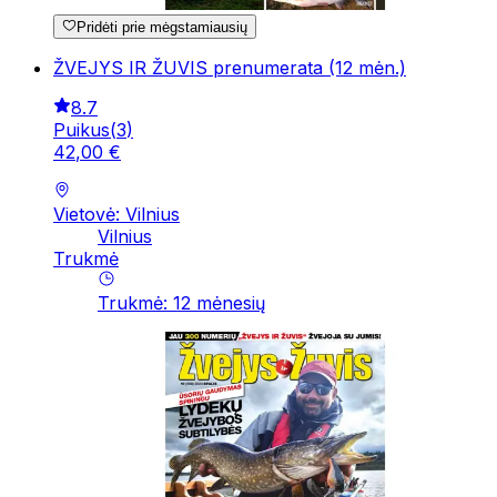
Pridėti prie mėgstamiausių
ŽVEJYS IR ŽUVIS prenumerata (12 mėn.)
8.7
Puikus
(
3
)
42
,
00
€
Vietovė: Vilnius
Vilnius
Trukmė
Trukmė
:
12
mėnesių