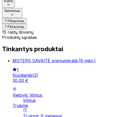
Kaina
Vertinimas
Filtravimas
Filtravimas
15 rastų dovanų
Produktų sąrašas
Tinkantys produktai
MOTERS SAVAITĖ prenumerata (6 mėn.)
1
Nuviliantis
(
2
)
30
,
00
€
Vietovė: Vilnius
Vilnius
Trukmė
Trukmė
:
6
mėnesiai