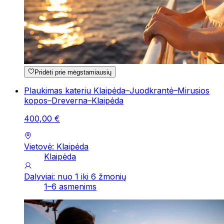
Pridėti prie mėgstamiausių
Plaukimas kateriu Klaipėda–Juodkrantė–Mirusios
kopos–Dreverna–Klaipėda
400
,
00
€
Vietovė: Klaipėda
Klaipėda
Dalyviai: nuo 1 iki 6 žmonių
1–6 asmenims