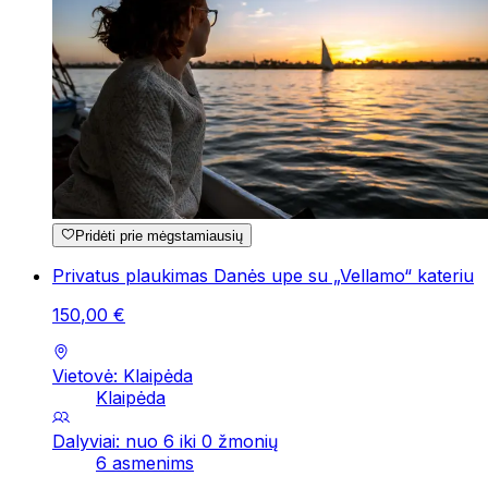
Pridėti prie mėgstamiausių
Privatus plaukimas Danės upe su „Vellamo“ kateriu
150
,
00
€
Vietovė: Klaipėda
Klaipėda
Dalyviai: nuo 6 iki 0 žmonių
6 asmenims