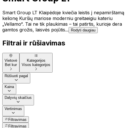
Smart Group LT Klaipėdoje kviečia leistis į nepamirštamą
kelionę Kuršių mariose moderniu greitaeigiu kateriu
„Vellamo“. Tai ne tik plaukimas – tai patirtis, kurioje dera
gamtos grožis, laisvės pojūtis...
Rodyti daugiau
Filtrai ir rūšiavimas
Vietovė
Kategorijos
Bet kur
Visos kategorijos
Rūšiuoti pagal
Kaina
Dalyvių skaičius
Vertinimas
Filtravimas
Filtravimas