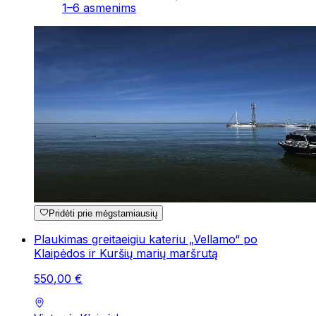
1–6 asmenims
Pridėti prie mėgstamiausių
Plaukimas greitaeigiu kateriu „Vellamo“ po
Klaipėdos ir Kuršių marių maršrutą
550
,
00
€