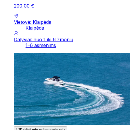
200
,
00
€
Vietovė: Klaipėda
Klaipėda
Dalyviai: nuo 1 iki 6 žmonių
1–6 asmenims
Pridėti prie mėgstamiausių