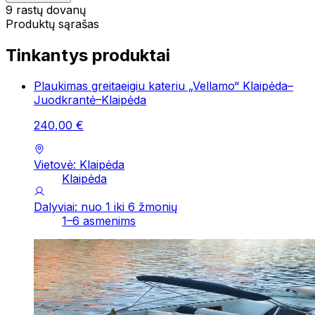
9 rastų dovanų
Produktų sąrašas
Tinkantys produktai
Plaukimas greitaeigiu kateriu „Vellamo“ Klaipėda–
Juodkrantė–Klaipėda
240
,
00
€
Vietovė: Klaipėda
Klaipėda
Dalyviai: nuo 1 iki 6 žmonių
1–6 asmenims