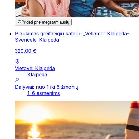
Pridėti prie mėgstamiausių
Plaukimas greitaeigiu kateriu „Vellamo“ Klaipėda–
Svencele–Klaipėda
320
,
00
€
Vietovė: Klaipėda
Klaipėda
Dalyviai: nuo 1 iki 6 žmonių
1–6 asmenims