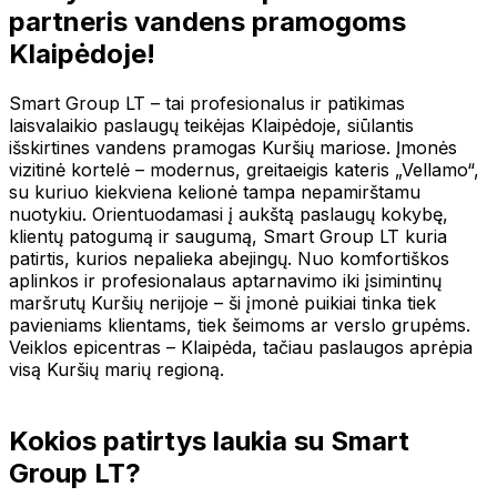
partneris vandens pramogoms
Klaipėdoje!
Smart Group LT – tai profesionalus ir patikimas
laisvalaikio paslaugų teikėjas Klaipėdoje, siūlantis
išskirtines vandens pramogas Kuršių mariose. Įmonės
vizitinė kortelė – modernus, greitaeigis kateris „Vellamo“,
su kuriuo kiekviena kelionė tampa nepamirštamu
nuotykiu. Orientuodamasi į aukštą paslaugų kokybę,
klientų patogumą ir saugumą, Smart Group LT kuria
patirtis, kurios nepalieka abejingų. Nuo komfortiškos
aplinkos ir profesionalaus aptarnavimo iki įsimintinų
maršrutų Kuršių nerijoje – ši įmonė puikiai tinka tiek
pavieniams klientams, tiek šeimoms ar verslo grupėms.
Veiklos epicentras – Klaipėda, tačiau paslaugos aprėpia
visą Kuršių marių regioną.
Kokios patirtys laukia su Smart
Group LT?