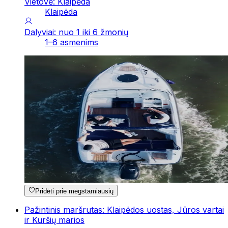
Vietovė: Klaipėda
Klaipėda
Dalyviai: nuo 1 iki 6 žmonių
1–6 asmenims
Pridėti prie mėgstamiausių
Pažintinis maršrutas: Klaipėdos uostas, Jūros vartai
ir Kuršių marios