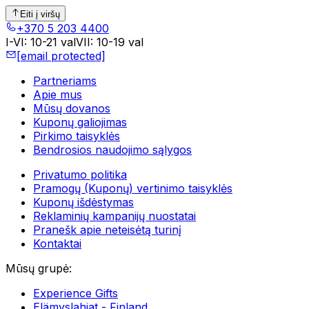
Eiti į viršų
+370 5 203 4400
I-VI
:
10-21 val
VII
:
10-19 val
[email protected]
Partneriams
Apie mus
Mūsų dovanos
Kuponų galiojimas
Pirkimo taisyklės
Bendrosios naudojimo sąlygos
Privatumo politika
Pramogų (Kuponų) vertinimo taisyklės
Kuponų išdėstymas
Reklaminių kampanijų nuostatai
Pranešk apie neteisėtą turinį
Kontaktai
Mūsų grupė
:
Experience Gifts
Elämyslahjat - Finland