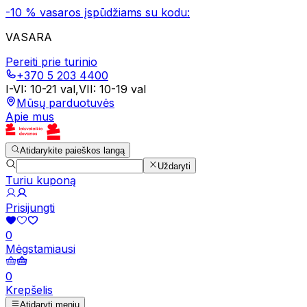
-10 % vasaros įspūdžiams su kodu:
VASARA
Pereiti prie turinio
+370 5 203 4400
I-VI
:
10-21 val
,
VII
:
10-19 val
Mūsų parduotuvės
Apie mus
Atidarykite paieškos langą
Uždaryti
Turiu kuponą
Prisijungti
0
Mėgstamiausi
0
Krepšelis
Atidaryti meniu