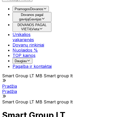
Pramogos
Dovanos
Dovanos pagal
gavėją
Gavėjas
DOVANOS PAGAL
VIETĄ
Vieta
Unikalios
vakarienės
Dovanų rinkiniai
Nuolaidos %
TOP kainos
Daugiau
Pagalba ir kontaktai
Smart Group LT MB Smart group lt
Pradžia
Pradžia
Smart Group LT MB Smart group lt
Smart Group LT