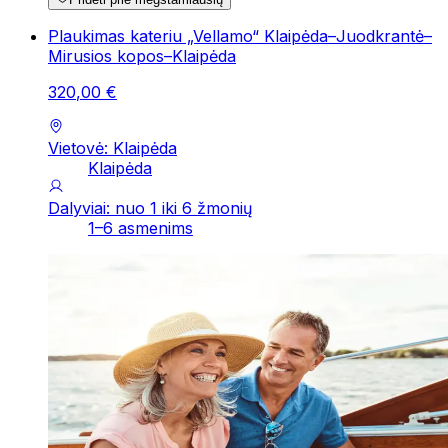
Plaukimas kateriu „Vellamo“ Klaipėda–Juodkrantė–
Mirusios kopos–Klaipėda
320
,
00
€
Vietovė: Klaipėda
Klaipėda
Dalyviai: nuo 1 iki 6 žmonių
1–6 asmenims