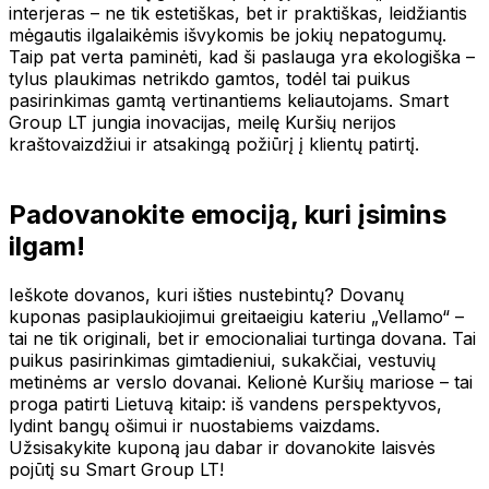
interjeras – ne tik estetiškas, bet ir praktiškas, leidžiantis
mėgautis ilgalaikėmis išvykomis be jokių nepatogumų.
Taip pat verta paminėti, kad ši paslauga yra ekologiška –
tylus plaukimas netrikdo gamtos, todėl tai puikus
pasirinkimas gamtą vertinantiems keliautojams. Smart
Group LT jungia inovacijas, meilę Kuršių nerijos
kraštovaizdžiui ir atsakingą požiūrį į klientų patirtį.
Padovanokite emociją, kuri įsimins
ilgam!
Ieškote dovanos, kuri išties nustebintų? Dovanų
kuponas pasiplaukiojimui greitaeigiu kateriu „Vellamo“ –
tai ne tik originali, bet ir emocionaliai turtinga dovana. Tai
puikus pasirinkimas gimtadieniui, sukakčiai, vestuvių
metinėms ar verslo dovanai. Kelionė Kuršių mariose – tai
proga patirti Lietuvą kitaip: iš vandens perspektyvos,
lydint bangų ošimui ir nuostabiems vaizdams.
Užsisakykite kuponą jau dabar ir dovanokite laisvės
pojūtį su Smart Group LT!