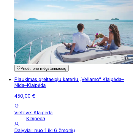
Pridėti prie mėgstamiausių
Plaukimas greitaeigiu kateriu „Vellamo“ Klaipėda–
Nida–Klaipėda
450
,
00
€
Vietovė: Klaipėda
Klaipėda
Dalyviai: nuo 1 iki 6 žmonių