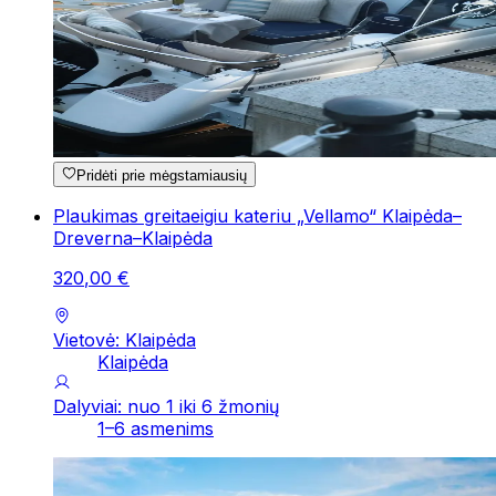
Pridėti prie mėgstamiausių
Plaukimas greitaeigiu kateriu „Vellamo“ Klaipėda–
Dreverna–Klaipėda
320
,
00
€
Vietovė: Klaipėda
Klaipėda
Dalyviai: nuo 1 iki 6 žmonių
1–6 asmenims