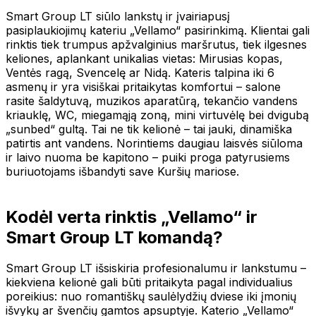
Smart Group LT siūlo lankstų ir įvairiapusį
pasiplaukiojimų kateriu „Vellamo“ pasirinkimą. Klientai gali
rinktis tiek trumpus apžvalginius maršrutus, tiek ilgesnes
keliones, aplankant unikalias vietas: Mirusias kopas,
Ventės ragą, Svencelę ar Nidą. Kateris talpina iki 6
asmenų ir yra visiškai pritaikytas komfortui – salone
rasite šaldytuvą, muzikos aparatūrą, tekančio vandens
kriauklę, WC, miegamąją zoną, mini virtuvėlę bei dvigubą
„sunbed“ gultą. Tai ne tik kelionė – tai jauki, dinamiška
patirtis ant vandens. Norintiems daugiau laisvės siūloma
ir laivo nuoma be kapitono – puiki proga patyrusiems
buriuotojams išbandyti save Kuršių mariose.
Kodėl verta rinktis „Vellamo“ ir
Smart Group LT komandą?
Smart Group LT išsiskiria profesionalumu ir lankstumu –
kiekviena kelionė gali būti pritaikyta pagal individualius
poreikius: nuo romantiškų saulėlydžių dviese iki įmonių
išvykų ar švenčių gamtos apsuptyje. Katerio „Vellamo“