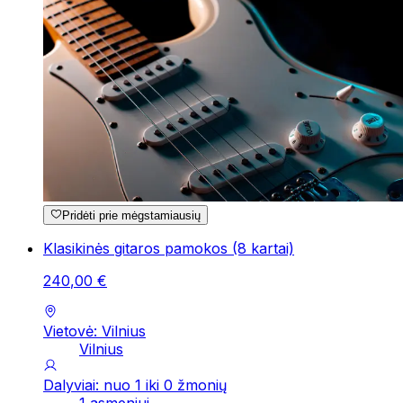
Pridėti prie mėgstamiausių
Klasikinės gitaros pamokos (8 kartai)
240
,
00
€
Vietovė: Vilnius
Vilnius
Dalyviai: nuo 1 iki 0 žmonių