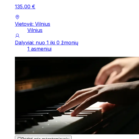
135
,
00
€
Vietovė: Vilnius
Vilnius
Dalyviai: nuo 1 iki 0 žmonių
1 asmeniui