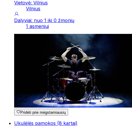
Vietovė: Vilnius
Vilnius
Dalyviai: nuo 1 iki 0 žmonių
1 asmeniui
Pridėti prie mėgstamiausių
Ukulėlės pamokos (8 kartai)