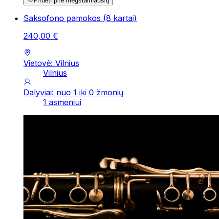
Pridėti prie mėgstamiausių
Saksofono pamokos (8 kartai)
240
,
00
€
Vietovė: Vilnius
Vilnius
Dalyviai: nuo 1 iki 0 žmonių
1 asmeniui