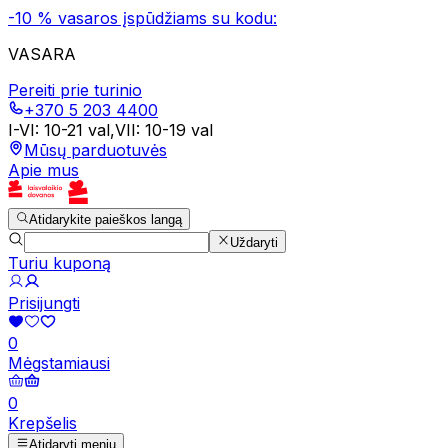
-10 % vasaros įspūdžiams su kodu:
VASARA
Pereiti prie turinio
+370 5 203 4400
I-VI
:
10-21 val
,
VII
:
10-19 val
Mūsų parduotuvės
Apie mus
Atidarykite paieškos langą
Uždaryti
Turiu kuponą
Prisijungti
0
Mėgstamiausi
0
Krepšelis
Atidaryti meniu