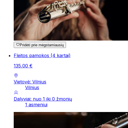
Pridėti prie mėgstamiausių
Fleitos pamokos (4 kartai)
135
,
00
€
Vietovė: Vilnius
Vilnius
Dalyviai: nuo 1 iki 0 žmonių
1 asmeniui