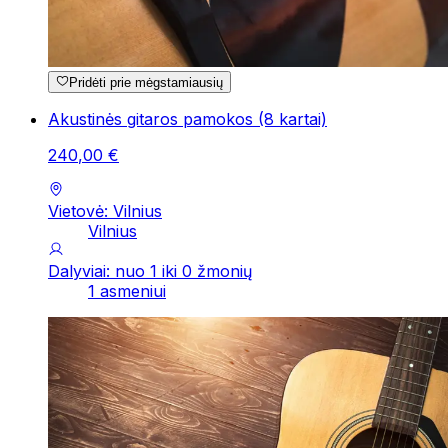
Pridėti prie mėgstamiausių
Akustinės gitaros pamokos (8 kartai)
240
,
00
€
Vietovė: Vilnius
Vilnius
Dalyviai: nuo 1 iki 0 žmonių
1 asmeniui