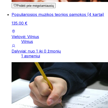
Pridėti prie mėgstamiausių
Populiariosios muzikos teorijos pamokos (4 kartai)
135
,
00
€
Vietovė: Vilnius
Vilnius
Dalyviai: nuo 1 iki 0 žmonių
1 asmeniui