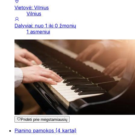
Vietovė: Vilnius
Vilnius
Dalyviai: nuo 1 iki 0 žmonių
1 asmeniui
Pridėti prie mėgstamiausių
Pianino pamokos (4 kartai)