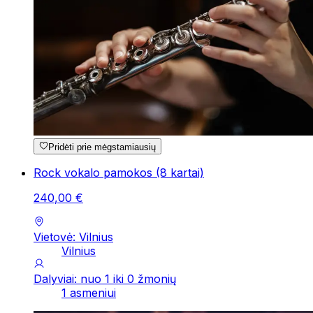
Pridėti prie mėgstamiausių
Rock vokalo pamokos (8 kartai)
240
,
00
€
Vietovė: Vilnius
Vilnius
Dalyviai: nuo 1 iki 0 žmonių
1 asmeniui