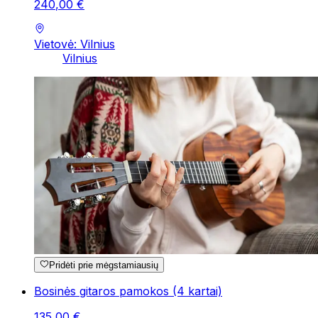
240
,
00
€
Vietovė: Vilnius
Vilnius
Pridėti prie mėgstamiausių
Bosinės gitaros pamokos (4 kartai)
135
,
00
€