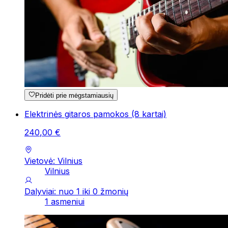
Pridėti prie mėgstamiausių
Elektrinės gitaros pamokos (8 kartai)
240
,
00
€
Vietovė: Vilnius
Vilnius
Dalyviai: nuo 1 iki 0 žmonių
1 asmeniui