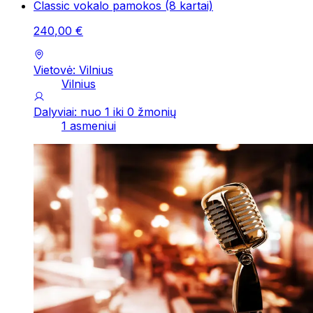
Classic vokalo pamokos (8 kartai)
240
,
00
€
Vietovė: Vilnius
Vilnius
Dalyviai: nuo 1 iki 0 žmonių
1 asmeniui