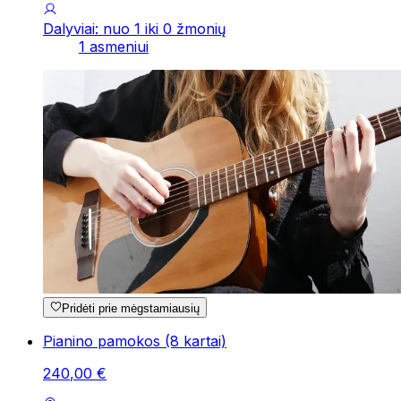
Dalyviai: nuo 1 iki 0 žmonių
1 asmeniui
Pridėti prie mėgstamiausių
Pianino pamokos (8 kartai)
240
,
00
€