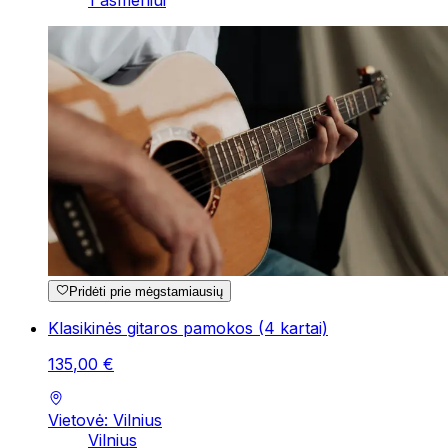
1 asmeniui
Pridėti prie mėgstamiausių
Klasikinės gitaros pamokos (4 kartai)
135
,
00
€
Vietovė: Vilnius
Vilnius