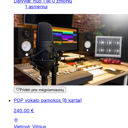
Dalyviai: nuo 1 iki 0 žmonių
1 asmeniui
Pridėti prie mėgstamiausių
POP vokalo pamokos (8 kartai)
240
,
00
€
Vietovė: Vilnius