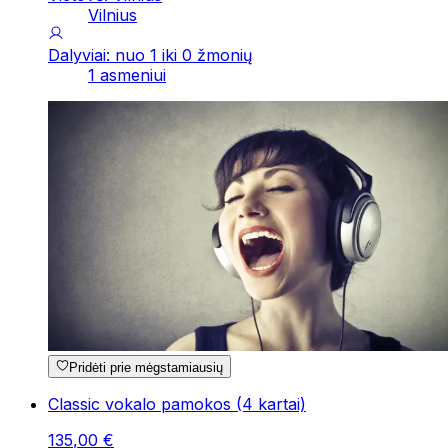
Vilnius
Dalyviai: nuo 1 iki 0 žmonių
1 asmeniui
Pridėti prie mėgstamiausių
Classic vokalo pamokos (4 kartai)
135
,
00
€