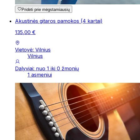
Pridėti prie mėgstamiausių
Akustinės gitaros pamokos (4 kartai)
135
,
00
€
Vietovė: Vilnius
Vilnius
Dalyviai: nuo 1 iki 0 žmonių
1 asmeniui