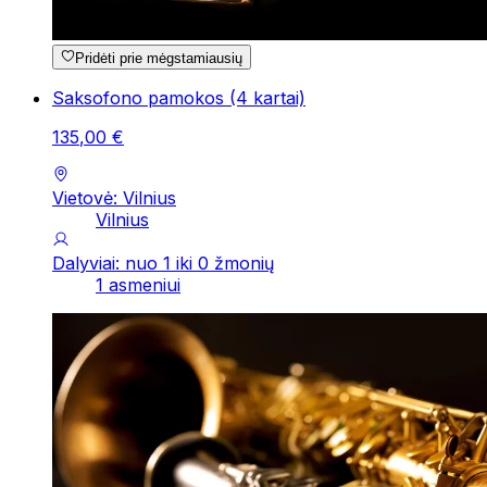
Pridėti prie mėgstamiausių
Saksofono pamokos (4 kartai)
135
,
00
€
Vietovė: Vilnius
Vilnius
Dalyviai: nuo 1 iki 0 žmonių
1 asmeniui