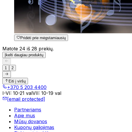
Pridėti prie mėgstamiausių
Matote 24 iš 28 prekių.
Įkelti daugiau produktų
1
2
Eiti į viršų
+370 5 203 4400
I-VI
:
10-21 val
VII
:
10-19 val
[email protected]
Partneriams
Apie mus
Mūsų dovanos
Kuponų galiojimas