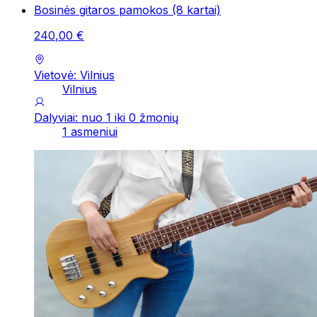
Bosinės gitaros pamokos (8 kartai)
240
,
00
€
Vietovė: Vilnius
Vilnius
Dalyviai: nuo 1 iki 0 žmonių
1 asmeniui