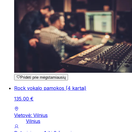
Pridėti prie mėgstamiausių
Rock vokalo pamokos (4 kartai)
135
,
00
€
Vietovė: Vilnius
Vilnius