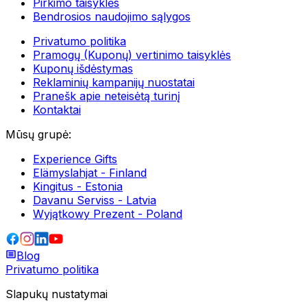
Pirkimo taisyklės
Bendrosios naudojimo sąlygos
Privatumo politika
Pramogų (Kuponų) vertinimo taisyklės
Kuponų išdėstymas
Reklaminių kampanijų nuostatai
Pranešk apie neteisėtą turinį
Kontaktai
Mūsų grupė
:
Experience Gifts
Elämyslahjat - Finland
Kingitus - Estonia
Davanu Serviss - Latvia
Wyjątkowy Prezent - Poland
Blog
Privatumo politika
Slapukų nustatymai