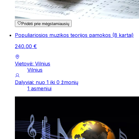
Pridėti prie mėgstamiausių
Populiariosios muzikos teorijos pamokos (8 kartai)
240
,
00
€
Vietovė: Vilnius
Vilnius
Dalyviai: nuo 1 iki 0 žmonių
1 asmeniui