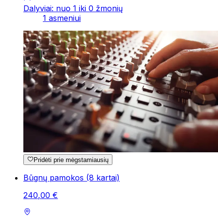
Dalyviai: nuo 1 iki 0 žmonių
1 asmeniui
Pridėti prie mėgstamiausių
Būgnų pamokos (8 kartai)
240
,
00
€