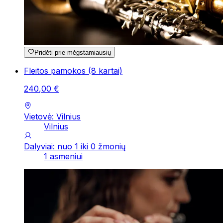
Pridėti prie mėgstamiausių
Fleitos pamokos (8 kartai)
240
,
00
€
Vietovė: Vilnius
Vilnius
Dalyviai: nuo 1 iki 0 žmonių
1 asmeniui