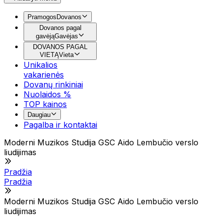
Pramogos
Dovanos
Dovanos pagal
gavėją
Gavėjas
DOVANOS PAGAL
VIETĄ
Vieta
Unikalios
vakarienės
Dovanų rinkiniai
Nuolaidos %
TOP kainos
Daugiau
Pagalba ir kontaktai
Moderni Muzikos Studija GSC Aido Lembučio verslo
liudijimas
Pradžia
Pradžia
Moderni Muzikos Studija GSC Aido Lembučio verslo
liudijimas