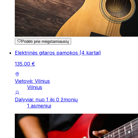
Pridėti prie mėgstamiausių
Elektrinės gitaros pamokos (4 kartai)
135
,
00
€
Vietovė: Vilnius
Vilnius
Dalyviai: nuo 1 iki 0 žmonių
1 asmeniui