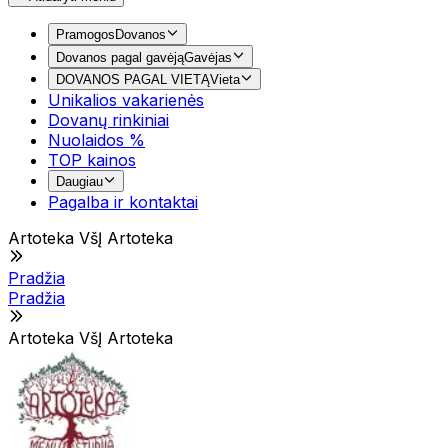
Pramogos
Dovanos
Dovanos pagal gavėją
Gavėjas
DOVANOS PAGAL VIETĄ
Vieta
Unikalios vakarienės
Dovanų rinkiniai
Nuolaidos %
TOP kainos
Daugiau
Pagalba ir kontaktai
Artoteka VšĮ Artoteka
Pradžia
Pradžia
Artoteka VšĮ Artoteka