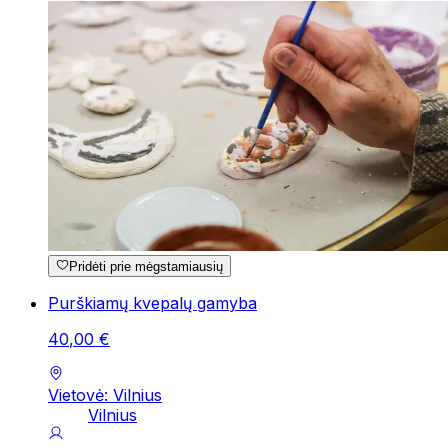
Pridėti prie mėgstamiausių
Purškiamų kvepalų gamyba
40
,
00
€
Vietovė: Vilnius
Vilnius