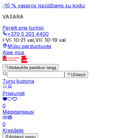
-10 % vasaros įspūdžiams su kodu:
VASARA
Pereiti prie turinio
+370 5 203 4400
I-VI
:
10-21 val
,
VII
:
10-19 val
Mūsų parduotuvės
Apie mus
Atidarykite paieškos langą
Uždaryti
Turiu kuponą
Prisijungti
0
Mėgstamiausi
0
Krepšelis
Atidaryti meniu