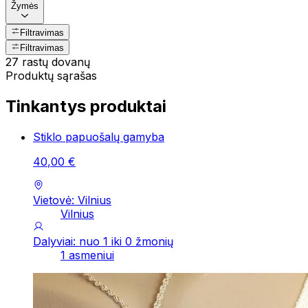
Žymės
Filtravimas
Filtravimas
27 rastų dovanų
Produktų sąrašas
Tinkantys produktai
Stiklo papuošalų gamyba
40
,
00
€
Vietovė: Vilnius
Vilnius
Dalyviai: nuo 1 iki 0 žmonių
1 asmeniui