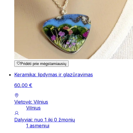
Pridėti prie mėgstamiausių
Keramika: lipdymas ir glazūravimas
60
,
00
€
Vietovė: Vilnius
Vilnius
Dalyviai: nuo 1 iki 0 žmonių
1 asmeniui