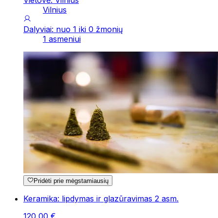
Vilnius
Dalyviai: nuo 1 iki 0 žmonių
1 asmeniui
Pridėti prie mėgstamiausių
Keramika: lipdymas ir glazūravimas 2 asm.
120
,
00
€