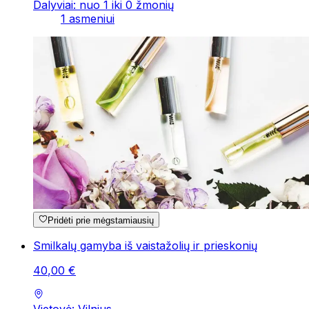
Dalyviai: nuo 1 iki 0 žmonių
1 asmeniui
Pridėti prie mėgstamiausių
Smilkalų gamyba iš vaistažolių ir prieskonių
40
,
00
€
Vietovė: Vilnius