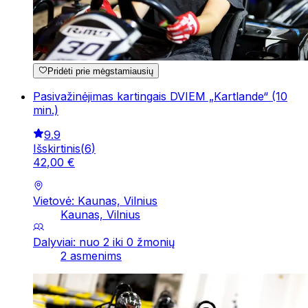
Pridėti prie mėgstamiausių
Pasivažinėjimas kartingais DVIEM „Kartlande“ (10
min.)
9.9
Išskirtinis
(
6
)
42
,
00
€
Vietovė: Kaunas, Vilnius
Kaunas, Vilnius
Dalyviai: nuo 2 iki 0 žmonių
2 asmenims