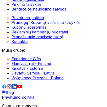
Pirkimo taisyklės
Bendrosios naudojimo sąlygos
Privatumo politika
Pramogų (Kuponų) vertinimo taisyklės
Kuponų išdėstymas
Reklaminių kampanijų nuostatai
Pranešk apie neteisėtą turinį
Kontaktai
Mūsų grupė
:
Experience Gifts
Elämyslahjat - Finland
Kingitus - Estonia
Davanu Serviss - Latvia
Wyjątkowy Prezent - Poland
Blog
Privatumo politika
Slapukų nustatymai