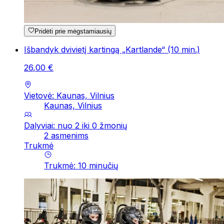
Pridėti prie mėgstamiausių
Išbandyk dvivietį kartingą „Kartlande“ (10 min.)
26
,
00
€
Vietovė: Kaunas, Vilnius
Kaunas, Vilnius
Dalyviai: nuo 2 iki 0 žmonių
2 asmenims
Trukmė
Trukmė
:
10
minučių