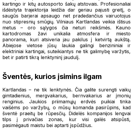
kartingo ir kitų autosporto šakų atstovais. Profesionaliai
išdėstyta trajektorija leidžia dar geriau pajusti greitį, o
saugūs barjerai apsaugo net pradedančius vairuotojus
nuo stipresnių smūgių. Vilniaus Kartlandas veikia ištisus
metus – oro sąlygos čia neturi reikšmės. Kauno
kartodromas žavi unikalia atmosfera ir miesto
panorama, kuri atsiveria jau pakilus į ketvirtą aukštą.
Abiejose vietose jūsų laukia galingi benzininiai ir
elektriniai kartingai, suteikiantys ne tik galimybę varžytis,
bet ir patirti tikrą lenktyninį jaudulį.
Šventės, kurios įsimins ilgam
Kartlandas – ne tik lenktynės. Čia galite surengti vaikų
gimtadienius, mergvakarius, bernvakarius ar įmonių
renginius. Jaukios priimamųjų erdvės puikiai tinka
vaišėms po varžybų, o mūsų komanda pasirūpins, kad
šventė praeitų be rūpesčių. Didelės kompanijos lengvai
tilps į privačias zonas, kur visi galės atsipūsti,
pasimėgauti maistu bei aptarti įspūdžius.