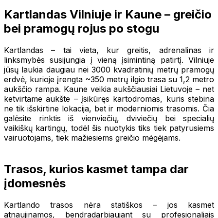
Kartlandas Vilniuje ir Kaune – greičio
bei pramogų rojus po stogu
Kartlandas – tai vieta, kur greitis, adrenalinas ir
linksmybės susijungia į vieną įsimintiną patirtį. Vilniuje
jūsų laukia daugiau nei 3000 kvadratinių metrų pramogų
erdvė, kurioje įrengta ~350 metrų ilgio trasa su 1,2 metro
aukščio rampa. Kaune veikia aukščiausiai Lietuvoje – net
ketvirtame aukšte – įsikūręs kartodromas, kuris stebina
ne tik išskirtine lokacija, bet ir moderniomis trasomis. Čia
galėsite rinktis iš vienviečių, dviviečių bei specialių
vaikiškų kartingų, todėl šis nuotykis tiks tiek patyrusiems
vairuotojams, tiek mažiesiems greičio mėgėjams.
Trasos, kurios kasmet tampa dar
įdomesnės
Kartlando trasos nėra statiškos – jos kasmet
atnaujinamos, bendradarbiaujant su profesionaliais