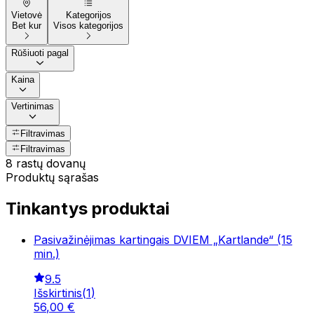
Vietovė
Kategorijos
Bet kur
Visos kategorijos
Rūšiuoti pagal
Kaina
Vertinimas
Filtravimas
Filtravimas
8 rastų dovanų
Produktų sąrašas
Tinkantys produktai
Pasivažinėjimas kartingais DVIEM „Kartlande“ (15
min.)
9.5
Išskirtinis
(
1
)
56
,
00
€