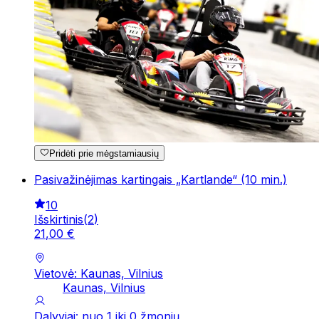
Pridėti prie mėgstamiausių
Pasivažinėjimas kartingais „Kartlande“ (10 min.)
10
Išskirtinis
(
2
)
21
,
00
€
Vietovė: Kaunas, Vilnius
Kaunas, Vilnius
Dalyviai: nuo 1 iki 0 žmonių