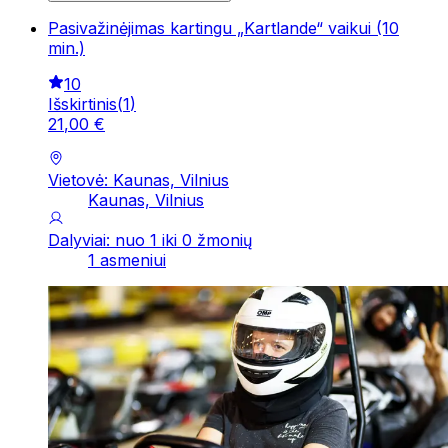
Pasivažinėjimas kartingu „Kartlande“ vaikui (10
min.)
10
Išskirtinis
(
1
)
21
,
00
€
Vietovė: Kaunas, Vilnius
Kaunas, Vilnius
Dalyviai: nuo 1 iki 0 žmonių
1 asmeniui