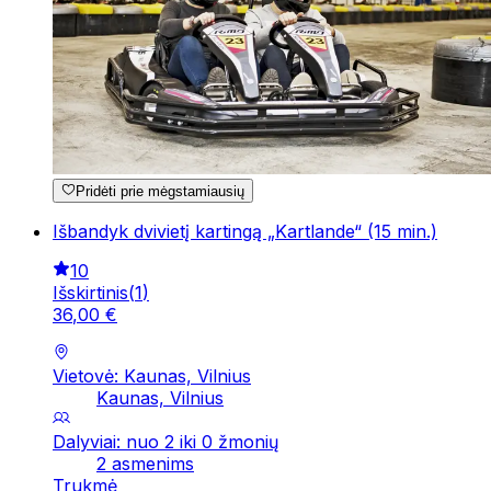
Pridėti prie mėgstamiausių
Išbandyk dvivietį kartingą „Kartlande“ (15 min.)
10
Išskirtinis
(
1
)
36
,
00
€
Vietovė: Kaunas, Vilnius
Kaunas, Vilnius
Dalyviai: nuo 2 iki 0 žmonių
2 asmenims
Trukmė