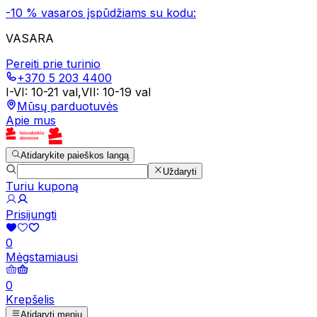
-10 % vasaros įspūdžiams su kodu:
VASARA
Pereiti prie turinio
+370 5 203 4400
I-VI
:
10-21 val
,
VII
:
10-19 val
Mūsų parduotuvės
Apie mus
Atidarykite paieškos langą
Uždaryti
Turiu kuponą
Prisijungti
0
Mėgstamiausi
0
Krepšelis
Atidaryti meniu