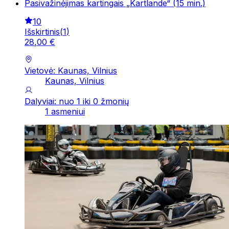
Pasivažinėjimas kartingais „Kartlande“ (15 min.)
10
Išskirtinis
(
1
)
28
,
00
€
Vietovė: Kaunas, Vilnius
Kaunas, Vilnius
Dalyviai: nuo 1 iki 0 žmonių
1 asmeniui