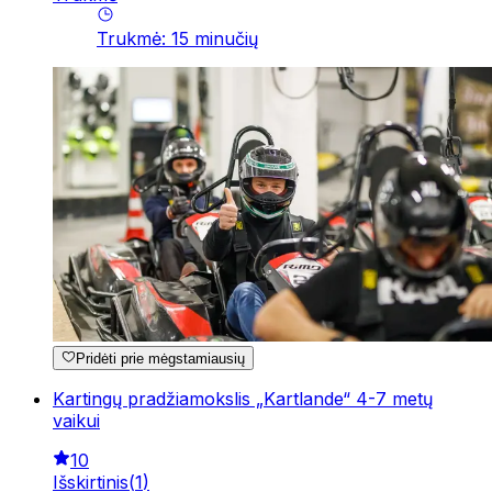
Trukmė
:
15
minučių
Pridėti prie mėgstamiausių
Kartingų pradžiamokslis „Kartlande“ 4-7 metų
vaikui
10
Išskirtinis
(
1
)