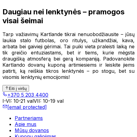
Daugiau nei lenktynės – pramogos
visai šeimai
Tarp važiavimų Kartlande tikrai nenuobodžiausite – jūsų
laukia stalo futbolas, oro ritulys, užkandžiai, kava,
arbata bei gaivieji gėrimai. Tai puiki vieta praleisti laiką ne
tik greičio entuziastams, bet ir tiems, kurie mėgsta
draugišką atmosferą bei gerą kompaniją. Padovanokite
Kartlando dovanų kuponą artimiesiems ir leiskite jiems
patirti, ką reiškia tikros lenktynės – po stogu, bet su
visomis lenktynių emocijomis!
Eiti į viršų
+370 5 203 4400
I-VI
:
10-21 val
VII
:
10-19 val
[email protected]
Partneriams
Apie mus
Mūsų dovanos
Kuponų galiojimas