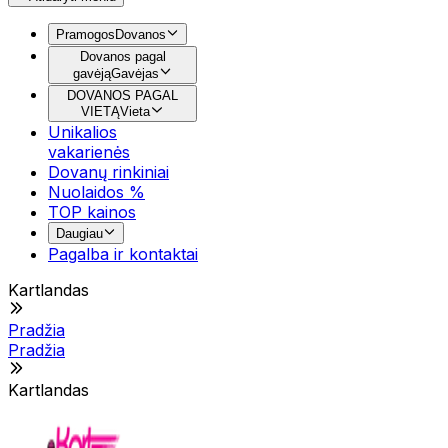
Pramogos
Dovanos
Dovanos pagal
gavėją
Gavėjas
DOVANOS PAGAL
VIETĄ
Vieta
Unikalios
vakarienės
Dovanų rinkiniai
Nuolaidos %
TOP kainos
Daugiau
Pagalba ir kontaktai
Kartlandas
Pradžia
Pradžia
Kartlandas