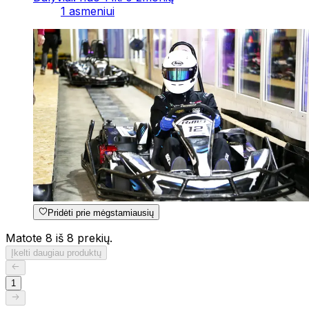
1 asmeniui
Pridėti prie mėgstamiausių
Matote 8 iš 8 prekių.
Įkelti daugiau produktų
1