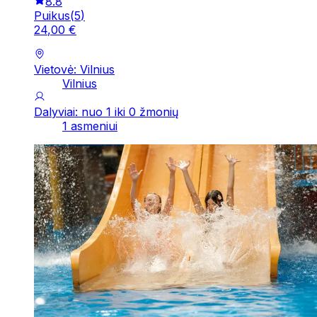
8.8
Puikus
(
5
)
24
,
00
€
Vietovė: Vilnius
Vilnius
Dalyviai: nuo 1 iki 0 žmonių
1 asmeniui