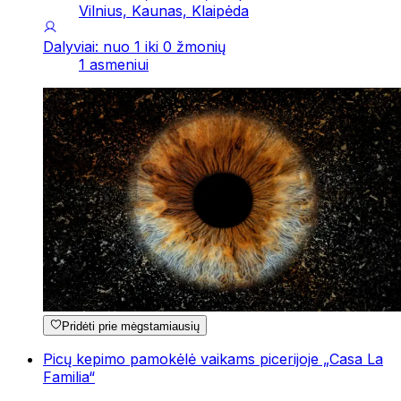
Vilnius, Kaunas, Klaipėda
Dalyviai: nuo 1 iki 0 žmonių
1 asmeniui
Pridėti prie mėgstamiausių
Picų kepimo pamokėlė vaikams picerijoje „Casa La
Familia“