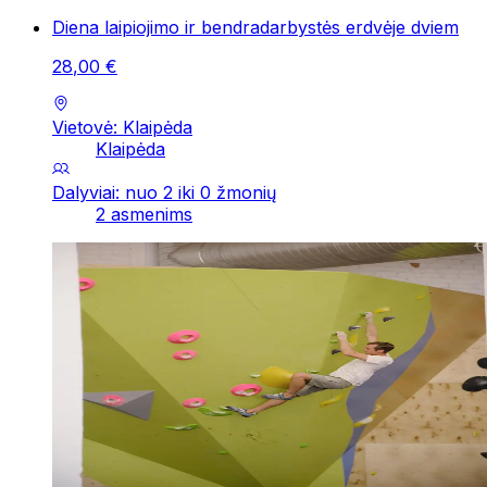
Diena laipiojimo ir bendradarbystės erdvėje dviem
28
,
00
€
Vietovė: Klaipėda
Klaipėda
Dalyviai: nuo 2 iki 0 žmonių
2 asmenims