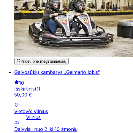
Pridėti prie mėgstamiausių
Galvosūkių kambarys „Geimerio lobis“
10
Išskirtinis
(
1
)
50
,
00
€
Vietovė: Vilnius
Vilnius
Dalyviai: nuo 2 iki 10 žmonių