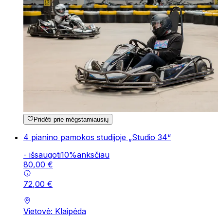
Pridėti prie mėgstamiausių
4 pianino pamokos studijoje „Studio 34“
-
išsaugoti
10
%
anksčiau
80
,
00
€
72
,
00
€
Vietovė: Klaipėda