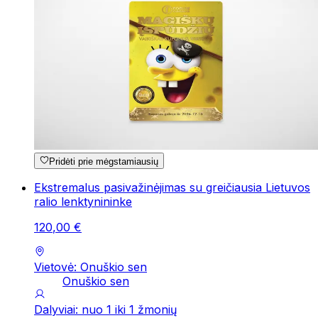
Pridėti prie mėgstamiausių
Ekstremalus pasivažinėjimas su greičiausia Lietuvos
ralio lenktynininke
120
,
00
€
Vietovė: Onuškio sen
Onuškio sen
Dalyviai: nuo 1 iki 1 žmonių