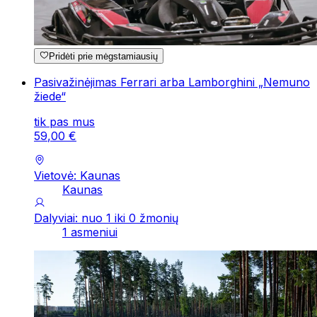
Pridėti prie mėgstamiausių
Pasivažinėjimas Ferrari arba Lamborghini „Nemuno
žiede“
tik pas mus
59
,
00
€
Vietovė: Kaunas
Kaunas
Dalyviai: nuo 1 iki 0 žmonių
1 asmeniui