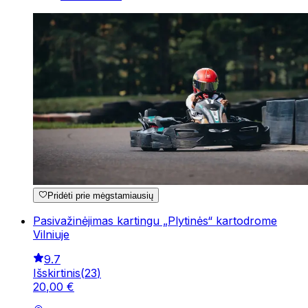
Pridėti prie mėgstamiausių
Pasivažinėjimas kartingu „Plytinės“ kartodrome
Vilniuje
9.7
Išskirtinis
(
23
)
20
,
00
€