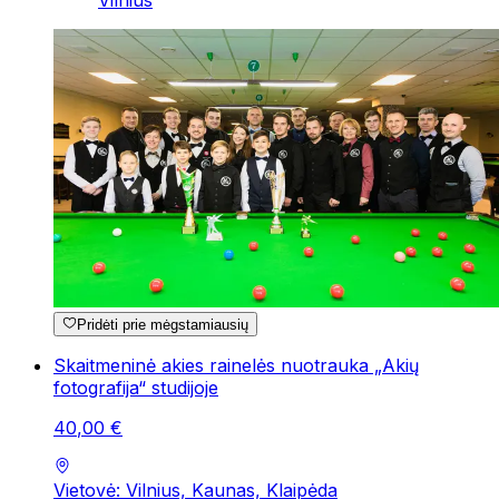
Vilnius
Pridėti prie mėgstamiausių
Skaitmeninė akies rainelės nuotrauka „Akių
fotografija“ studijoje
40
,
00
€
Vietovė: Vilnius, Kaunas, Klaipėda