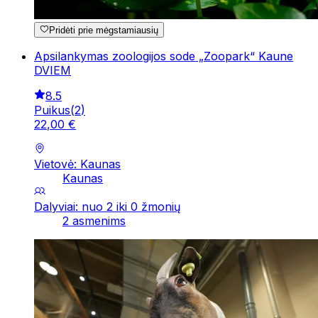
Pridėti prie mėgstamiausių
Apsilankymas zoologijos sode „Zoopark“ Kaune
DVIEM
8.5
Puikus
(
2
)
22
,
00
€
Vietovė: Kaunas
Kaunas
Dalyviai: nuo 2 iki 0 žmonių
2 asmenims