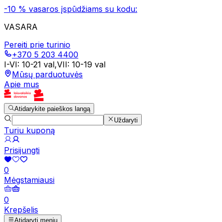
-10 % vasaros įspūdžiams su kodu:
VASARA
Pereiti prie turinio
+370 5 203 4400
I-VI
:
10-21 val
,
VII
:
10-19 val
Mūsų parduotuvės
Apie mus
Atidarykite paieškos langą
Uždaryti
Turiu kuponą
Prisijungti
0
Mėgstamiausi
0
Krepšelis
Atidaryti meniu