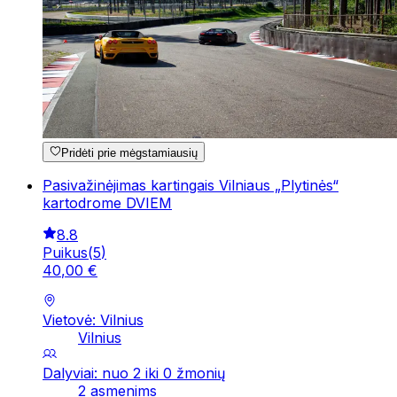
Pridėti prie mėgstamiausių
Pasivažinėjimas kartingais Vilniaus „Plytinės“
kartodrome DVIEM
8.8
Puikus
(
5
)
40
,
00
€
Vietovė: Vilnius
Vilnius
Dalyviai: nuo 2 iki 0 žmonių
2 asmenims