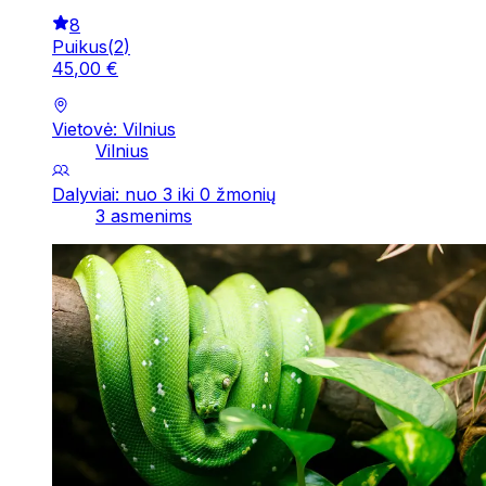
8
Puikus
(
2
)
45
,
00
€
Vietovė: Vilnius
Vilnius
Dalyviai: nuo 3 iki 0 žmonių
3 asmenims