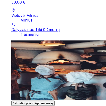
30
,
00
€
Vietovė: Vilnius
Vilnius
Dalyviai: nuo 1 iki 0 žmonių
1 asmeniui
Pridėti prie mėgstamiausių