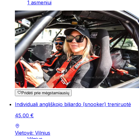
1 asmeniui
Pridėti prie mėgstamiausių
Individuali angliškojo biliardo (snooker) treniruotė
45
,
00
€
Vietovė: Vilnius