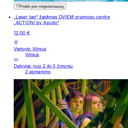
Pridėti prie mėgstamiausių
„Laser tag“ žaidimas DVIEM pramogų centre
„ACTION! by Apollo“
12
,
00
€
Vietovė: Vilnius
Vilnius
Dalyviai: nuo 2 iki 0 žmonių
2 asmenims