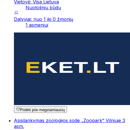
Vietovė: Visa Lietuva
Nuotoliniu būdu
Dalyviai: nuo 1 iki 0 žmonių
1 asmeniui
Pridėti prie mėgstamiausių
Apsilankymas zoologijos sode „Zoopark“ Vilniuje 3
asm.