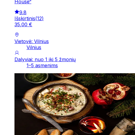
House“
9.8
Išskirtinis
(
12
)
35
,
00
€
Vietovė: Vilnius
Vilnius
Dalyviai: nuo 1 iki 5 žmonių
1–5 asmenims