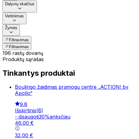
Dalyvių skaičius
Vertinimas
Žymės
Filtravimas
Filtravimas
196 rastų dovanų
Produktų sąrašas
Tinkantys produktai
Boulingo žaidimas pramogų centre „ACTION! by
Apollo“
9.8
Išskirtinis
(
8
)
-
išsaugoti
30
%
anksčiau
46
,
00
€
32
,
00
€