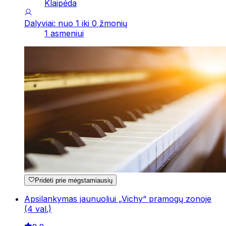
Klaipėda
Dalyviai: nuo 1 iki 0 žmonių
1 asmeniui
Pridėti prie mėgstamiausių
Apsilankymas jaunuoliui „Vichy“ pramogų zonoje
(4 val.)