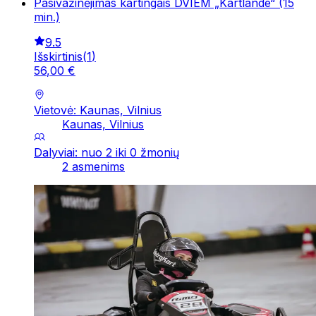
Pasivažinėjimas kartingais DVIEM „Kartlande“ (15
min.)
9.5
Išskirtinis
(
1
)
56
,
00
€
Vietovė: Kaunas, Vilnius
Kaunas, Vilnius
Dalyviai: nuo 2 iki 0 žmonių
2 asmenims