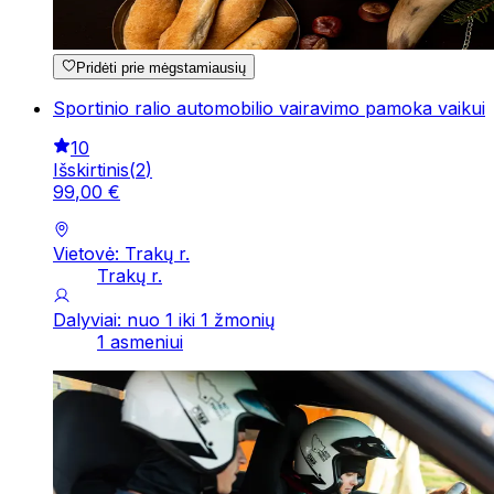
Pridėti prie mėgstamiausių
Sportinio ralio automobilio vairavimo pamoka vaikui
10
Išskirtinis
(
2
)
99
,
00
€
Vietovė: Trakų r.
Trakų r.
Dalyviai: nuo 1 iki 1 žmonių
1 asmeniui