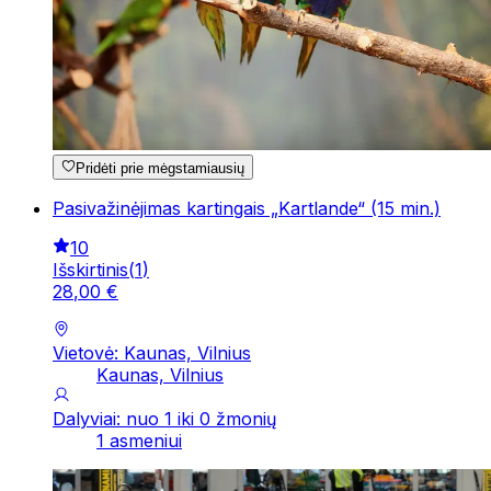
Pridėti prie mėgstamiausių
Pasivažinėjimas kartingais „Kartlande“ (15 min.)
10
Išskirtinis
(
1
)
28
,
00
€
Vietovė: Kaunas, Vilnius
Kaunas, Vilnius
Dalyviai: nuo 1 iki 0 žmonių
1 asmeniui