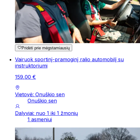
Pridėti prie mėgstamiausių
Vairuok sportinį-pramoginį ralio automobilį su
instruktoriumi
159
,
00
€
Vietovė: Onuškio sen
Onuškio sen
Dalyviai: nuo 1 iki 1 žmonių
1 asmeniui