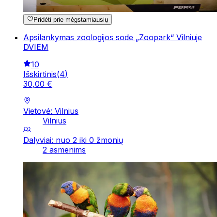
Pridėti prie mėgstamiausių
Apsilankymas zoologijos sode „Zoopark“ Vilniuje
DVIEM
10
Išskirtinis
(
4
)
30
,
00
€
Vietovė: Vilnius
Vilnius
Dalyviai: nuo 2 iki 0 žmonių
2 asmenims