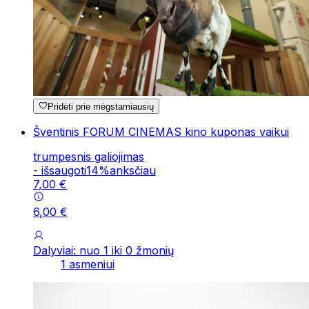
Pridėti prie mėgstamiausių
Šventinis FORUM CINEMAS kino kuponas vaikui
trumpesnis galiojimas
-
išsaugoti
14
%
anksčiau
7
,
00
€
6
,
00
€
Dalyviai: nuo 1 iki 0 žmonių
1 asmeniui