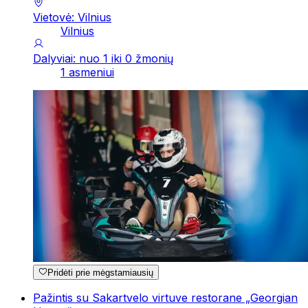
Vietovė: Vilnius
Vilnius
Dalyviai: nuo 1 iki 0 žmonių
1 asmeniui
Pridėti prie mėgstamiausių
Pažintis su Sakartvelo virtuve restorane „Georgian