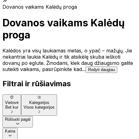
Dovanos vaikams Kalėdų proga
Dovanos vaikams Kalėdų
proga
Kalėdos yra visų laukiamas metas, o ypač – mažųjų. Jie
nekantriai laukia Kalėdų ir tik atsikėlę skuba ieškoti
dovanų po eglute. Žinodami, kiek daug džiaugsmo galite
suteikti vaikams, pasirūpinkite kad...
Rodyti daugiau
Filtrai ir rūšiavimas
Vietovė
Kategorijos
Bet kur
Visos kategorijos
Rūšiuoti pagal
Kaina