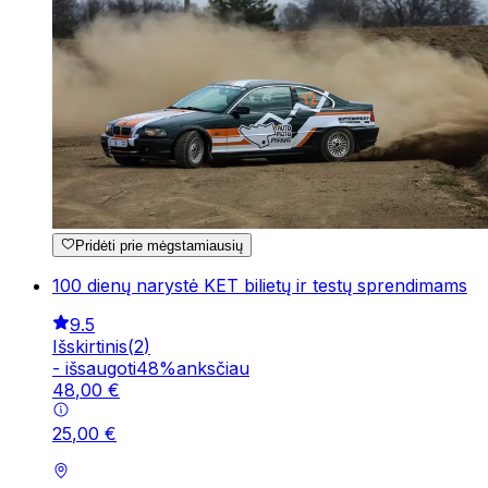
Pridėti prie mėgstamiausių
100 dienų narystė KET bilietų ir testų sprendimams
9.5
Išskirtinis
(
2
)
-
išsaugoti
48
%
anksčiau
48
,
00
€
25
,
00
€