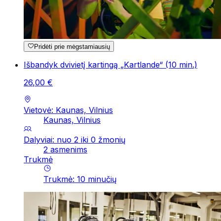
Pridėti prie mėgstamiausių
Išbandyk dvivietį kartingą „Kartlande“ (10 min.)
26
,
00
€
Vietovė: Kaunas, Vilnius
Kaunas, Vilnius
Dalyviai: nuo 2 iki 0 žmonių
2 asmenims
Trukmė
Trukmė
:
10
minučių