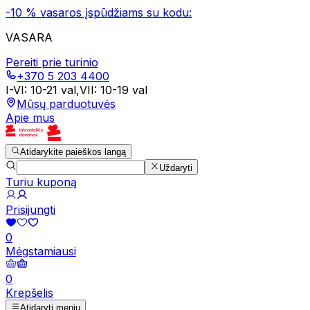
-10 % vasaros įspūdžiams su kodu:
VASARA
Pereiti prie turinio
+370 5 203 4400
I-VI
:
10-21 val
,
VII
:
10-19 val
Mūsų parduotuvės
Apie mus
Atidarykite paieškos langą
Uždaryti
Turiu kuponą
Prisijungti
0
Mėgstamiausi
0
Krepšelis
Atidaryti meniu