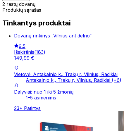
2 rastų dovanų
Produktų sąrašas
Tinkantys produktai
Dovanų rinkinys „Vilnius ant delno“
9.5
Išskirtinis
(
183
)
149
,
99
€
Vietovė: Antakalnio k., Trakų r, Vilnius, Radikiai
Antakalnio k., Trakų r, Vilnius, Radikiai
(+
6
)
Dalyviai: nuo 1 iki 5 žmonių
1–5 asmenims
23
+
Patirtys