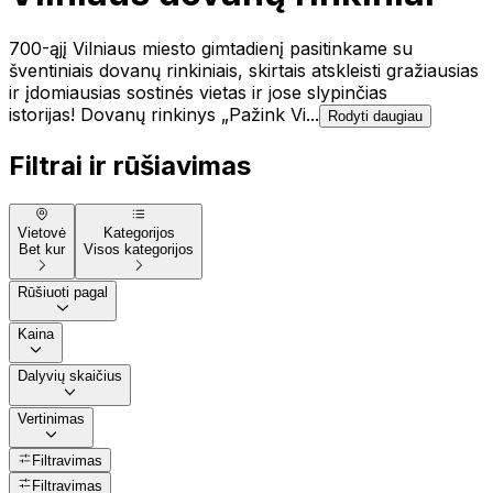
700-ąjį Vilniaus miesto gimtadienį pasitinkame su
šventiniais dovanų rinkiniais, skirtais atskleisti gražiausias
ir įdomiausias sostinės vietas ir jose slypinčias
istorijas! Dovanų rinkinys „Pažink Vi...
Rodyti daugiau
Filtrai ir rūšiavimas
Vietovė
Kategorijos
Bet kur
Visos kategorijos
Rūšiuoti pagal
Kaina
Dalyvių skaičius
Vertinimas
Filtravimas
Filtravimas