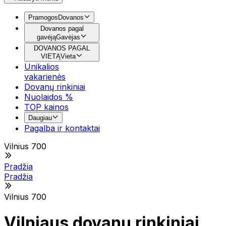
Pramogos
Dovanos
Dovanos pagal
gavėją
Gavėjas
DOVANOS PAGAL
VIETĄ
Vieta
Unikalios
vakarienės
Dovanų rinkiniai
Nuolaidos %
TOP kainos
Daugiau
Pagalba ir kontaktai
Vilnius 700
Pradžia
Pradžia
Vilnius 700
Vilniaus dovanų rinkiniai