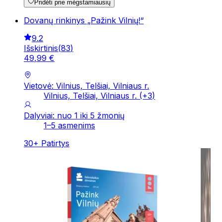
Pridėti prie mėgstamiausių
Dovanų rinkinys „Pažink Vilnių!“
9.2
Išskirtinis
(
83
)
49
,
99
€
Vietovė: Vilnius, Telšiai, Vilniaus r.
Vilnius, Telšiai, Vilniaus r.
(+
3
)
Dalyviai: nuo 1 iki 5 žmonių
1–5 asmenims
30
+
Patirtys