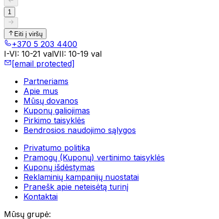
1
Eiti į viršų
+370 5 203 4400
I-VI
:
10-21 val
VII
:
10-19 val
[email protected]
Partneriams
Apie mus
Mūsų dovanos
Kuponų galiojimas
Pirkimo taisyklės
Bendrosios naudojimo sąlygos
Privatumo politika
Pramogų (Kuponų) vertinimo taisyklės
Kuponų išdėstymas
Reklaminių kampanijų nuostatai
Pranešk apie neteisėtą turinį
Kontaktai
Mūsų grupė
: