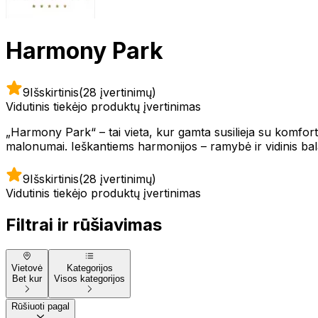
Harmony Park
9
Išskirtinis
(28 įvertinimų)
Vidutinis tiekėjo produktų įvertinimas
„Harmony Park“ – tai vieta, kur gamta susilieja su komfort
malonumai. Ieškantiems harmonijos – ramybė ir vidinis bala
9
Išskirtinis
(28 įvertinimų)
Vidutinis tiekėjo produktų įvertinimas
Filtrai ir rūšiavimas
Vietovė
Kategorijos
Bet kur
Visos kategorijos
Rūšiuoti pagal