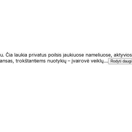
u. Čia laukia privatus poilsis jaukiuose nameliuose, aktyvio
nsas, trokštantiems nuotykių – įvairovė veiklų....
Rodyti daug