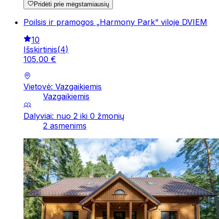
Pridėti prie mėgstamiausių
Poilsis ir pramogos „Harmony Park“ viloje DVIEM
10
Išskirtinis
(
4
)
105
,
00
€
Vietovė: Vazgaikiemis
Vazgaikiemis
Dalyviai: nuo 2 iki 0 žmonių
2 asmenims