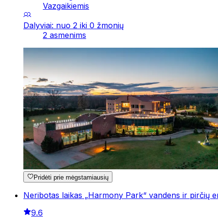
Vazgaikiemis
Dalyviai: nuo 2 iki 0 žmonių
2 asmenims
Pridėti prie mėgstamiausių
Neribotas laikas „Harmony Park“ vandens ir pirčių 
9.6