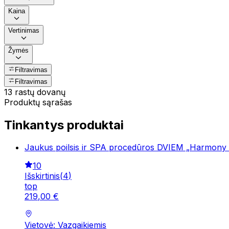
Kaina
Vertinimas
Žymės
Filtravimas
Filtravimas
13 rastų dovanų
Produktų sąrašas
Tinkantys produktai
Jaukus poilsis ir SPA procedūros DVIEM „Harmony
10
Išskirtinis
(
4
)
top
219
,
00
€
Vietovė: Vazgaikiemis