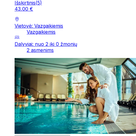
Išskirtinis
(
5
)
43
,
00
€
Vietovė: Vazgaikiemis
Vazgaikiemis
Dalyviai: nuo 2 iki 0 žmonių
2 asmenims