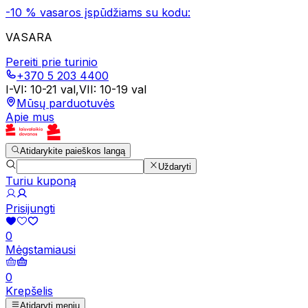
-10 % vasaros įspūdžiams su kodu:
VASARA
Pereiti prie turinio
+370 5 203 4400
I-VI
:
10-21 val
,
VII
:
10-19 val
Mūsų parduotuvės
Apie mus
Atidarykite paieškos langą
Uždaryti
Turiu kuponą
Prisijungti
0
Mėgstamiausi
0
Krepšelis
Atidaryti meniu