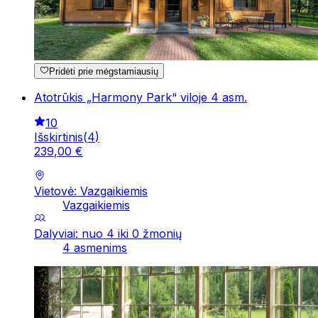
Pridėti prie mėgstamiausių
Atotrūkis „Harmony Park“ viloje 4 asm.
10
Išskirtinis
(
4
)
239
,
00
€
Vietovė: Vazgaikiemis
Vazgaikiemis
Dalyviai: nuo 4 iki 0 žmonių
4 asmenims