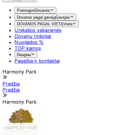
Pramogos
Dovanos
Dovanos pagal gavėją
Gavėjas
DOVANOS PAGAL VIETĄ
Vieta
Unikalios vakarienės
Dovanų rinkiniai
Nuolaidos %
TOP kainos
Daugiau
Pagalba ir kontaktai
Harmony Park
Pradžia
Pradžia
Harmony Park