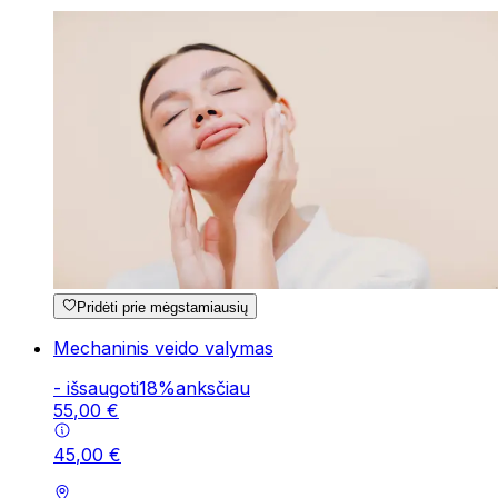
Pridėti prie mėgstamiausių
Mechaninis veido valymas
-
išsaugoti
18
%
anksčiau
55
,
00
€
45
,
00
€