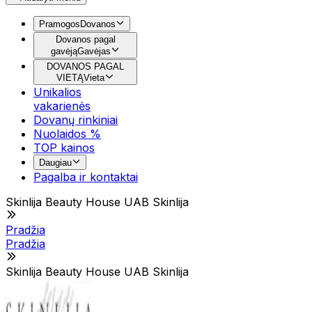
Pramogos
Dovanos
Dovanos pagal
gavėją
Gavėjas
DOVANOS PAGAL
VIETĄ
Vieta
Unikalios
vakarienės
Dovanų rinkiniai
Nuolaidos %
TOP kainos
Daugiau
Pagalba ir kontaktai
Skinlija Beauty House UAB Skinlija
Pradžia
Pradžia
Skinlija Beauty House UAB Skinlija