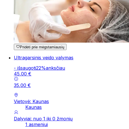
Pridėti prie mėgstamiausių
Ultragarsinis veido valymas
-
išsaugoti
22
%
anksčiau
45
,
00
€
35
,
00
€
Vietovė: Kaunas
Kaunas
Dalyviai: nuo 1 iki 0 žmonių
1 asmeniui