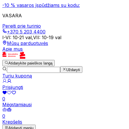
-10 % vasaros įspūdžiams su kodu:
VASARA
Pereiti prie turinio
+370 5 203 4400
I-VI
:
10-21 val
,
VII
:
10-19 val
Mūsų parduotuvės
Apie mus
Atidarykite paieškos langą
Uždaryti
Turiu kuponą
Prisijungti
0
Mėgstamiausi
0
Krepšelis
Atidaryti meniu