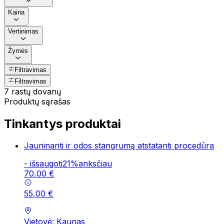
Kaina
Vertinimas
Žymės
Filtravimas
Filtravimas
7 rastų dovanų
Produktų sąrašas
Tinkantys produktai
Jauninanti ir odos stangrumą atstatanti procedūra
-
išsaugoti
21
%
anksčiau
70
,
00
€
55
,
00
€
Vietovė: Kaunas