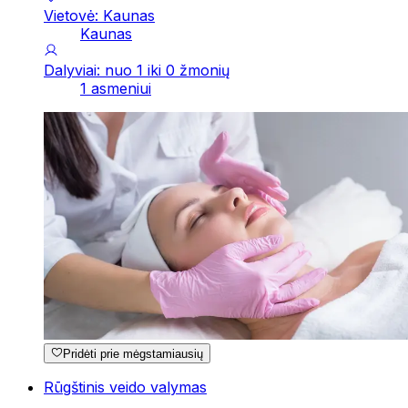
Vietovė: Kaunas
Kaunas
Dalyviai: nuo 1 iki 0 žmonių
1 asmeniui
Pridėti prie mėgstamiausių
Rūgštinis veido valymas