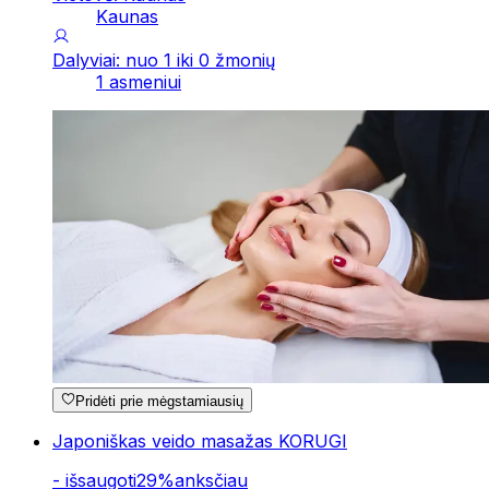
Kaunas
Dalyviai: nuo 1 iki 0 žmonių
1 asmeniui
Pridėti prie mėgstamiausių
Japoniškas veido masažas KORUGI
-
išsaugoti
29
%
anksčiau