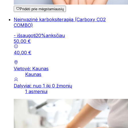
Pridėti prie mėgstamiausių
Neinvazinė karboksiterapija (Carboxy CO2
COMBO)
-
išsaugoti
20
%
anksčiau
50
,
00
€
40
,
00
€
Vietovė: Kaunas
Kaunas
Dalyviai: nuo 1 iki 0 žmonių
1 asmeniui