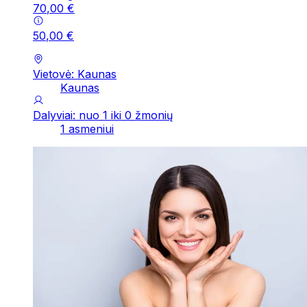
70
,
00
€
50
,
00
€
Vietovė: Kaunas
Kaunas
Dalyviai: nuo 1 iki 0 žmonių
1 asmeniui