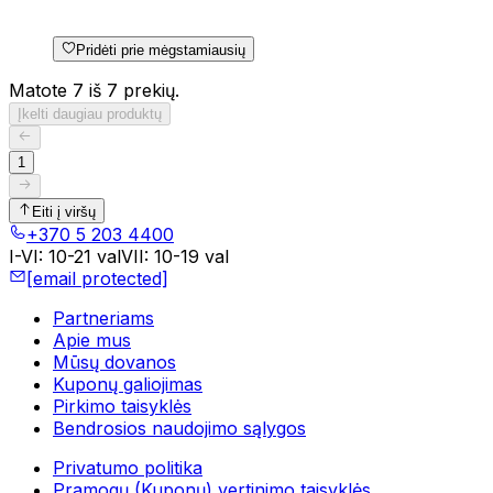
Pridėti prie mėgstamiausių
Matote 7 iš 7 prekių.
Įkelti daugiau produktų
1
Eiti į viršų
+370 5 203 4400
I-VI
:
10-21 val
VII
:
10-19 val
[email protected]
Partneriams
Apie mus
Mūsų dovanos
Kuponų galiojimas
Pirkimo taisyklės
Bendrosios naudojimo sąlygos
Privatumo politika
Pramogų (Kuponų) vertinimo taisyklės