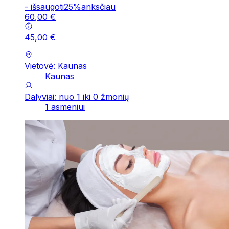
-
išsaugoti
25
%
anksčiau
60
,
00
€
45
,
00
€
Vietovė: Kaunas
Kaunas
Dalyviai: nuo 1 iki 0 žmonių
1 asmeniui