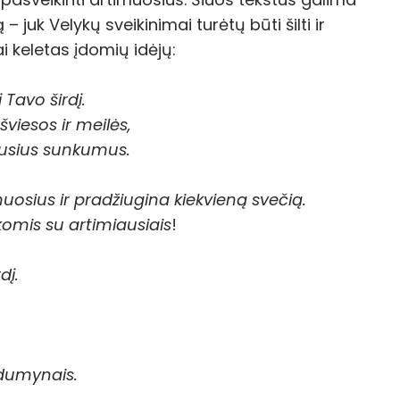
– juk Velykų sveikinimai turėtų būti šilti ir
tai keletas įdomių idėjų:
Tavo širdį.
viesos ir meilės,
žiausius sunkumus.
osius ir pradžiugina kiekvieną svečią.
rkomis su artimiausiais
!
dį.
rdumynais.