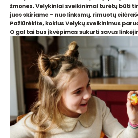
žmones. Velykiniai sveikinimai turėtų būti ti
juos skiriame – nuo linksmų, rimuotų eilėrašč
Pažiūrėkite, kokius Velykų sveikinimus paruo
O gal tai bus įkvėpimas sukurti savus linkėj