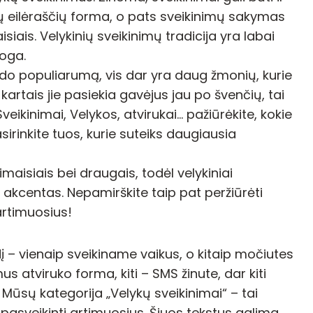
omių eilėraščių forma, o pats sveikinimų sakymas
iais. Velykinių sveikinimų tradicija yra labai
roga.
arado populiarumą, vis dar yra daug žmonių, kurie
 kartais jie pasiekia gavėjus jau po švenčių, tai
eikinimai, Velykos, atvirukai… pažiūrėkite, kokie
sirinkite tuos, kurie suteiks daugiausia
imaisiais bei draugais, todėl velykiniai
 akcentas. Nepamirškite taip pat peržiūrėti
 artimuosius!
dį – vienaip sveikiname vaikus, o kitaip močiutes
s atviruko forma, kiti – SMS žinute, dar kiti
 Mūsų kategorija „Velykų sveikinimai“ – tai
i pasveikinti artimuosius. Šiuos tekstus galima