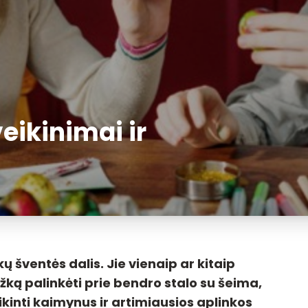
eikinimai ir
 šventės dalis. Jie vienaip ar kitaip
ažką palinkėti prie bendro stalo su šeima,
ikinti kaimynus ir artimiausios aplinkos