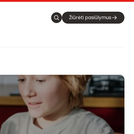
Žiūrėti pasiūlymus