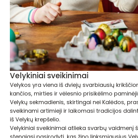
Velykiniai sveikinimai
Velykos yra viena iš dviejų svarbiausių krikščio
kančios, mirties ir vėlesnio prisikėlimo paminėj
Velykų sekmadienis, skirtingai nei Kalėdos, pra
sveikinami artimieji ir laikomasi tradicijos dal
iš Velykų krepšelio.
Velykiniai sveikinimai atlieka svarbų vaidmenį š
stengiasi pasirodyti, kas žino linksmiausius Vely