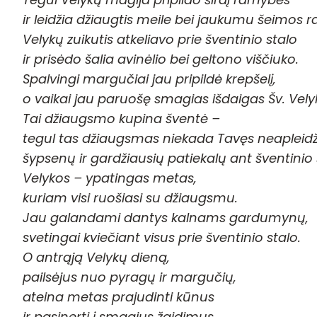
ir leidžia džiaugtis meile bei jaukumu šeimos ra
Velykų zuikutis atkeliavo prie šventinio stalo
ir prisėdo šalia avinėlio bei geltono viščiuko.
Spalvingi margučiai jau pripildė krepšelį,
o vaikai jau paruošę smagias išdaigas Šv. Vely
Tai džiaugsmo kupina šventė –
tegul tas džiaugsmas niekada Tavęs neapleidž
šypsenų ir gardžiausių patiekalų ant šventinio 
Velykos – ypatingas metas,
kuriam visi ruošiasi su džiaugsmu.
Jau galandami dantys kalnams gardumynų,
svetingai kviečiant visus prie šventinio stalo.
O antrąją Velykų dieną,
pailsėjus nuo pyragų ir margučių,
ateina metas prajudinti kūnus
ir pasinerti į smagius žaidimus.