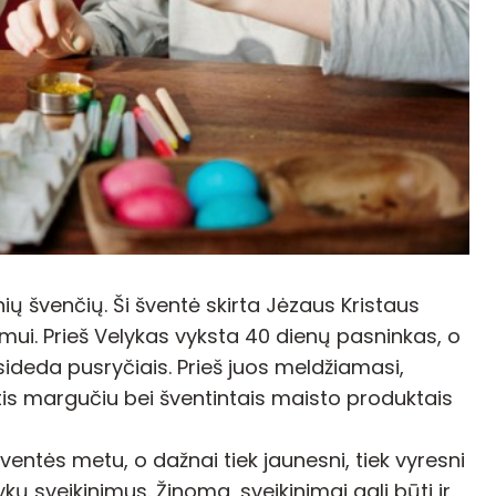
nių švenčių. Ši šventė skirta Jėzaus Kristaus
imui. Prieš Velykas vyksta 40 dienų pasninkas, o
sideda pusryčiais. Prieš juos meldžiamasi,
intis margučiu bei šventintais maisto produktais
ventės metu, o dažnai tiek jaunesni, tiek vyresni
kų sveikinimus. Žinoma, sveikinimai gali būti ir