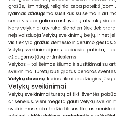
gražūs, išmintingi, religiniai arba pateikti įd
lydimas džiaugsmo susitikus su šeima ir artimais
sena, vis dar galima rasti įvairių atvirukų šia p
Nors velykiniai atvirukai šiandien šiek tiek pr
neįsivaizduoja Velykų sveikinimų be jų. Ir net jei
vis tiek yra gražus dėmesio ir gerumo gestas. Sv
Velykų sveikinimai jums labiausiai patinka, ir pa
džiaugsmo jūsų artimiesiems.
Velykos – tai šeimos šiluma ir susitikimai su art
sveikinimai turėtų būti gražus bendros šventės
Velykų dovanų
, kurios tikrai pradžiugins jūsų
Velykų sveikinimai
Velykų sveikinimai turėtų atitikti šventės pobū
ar senelius. Vieni mėgsta gauti Velykų sveikinimu
sveikinimus sako žodžiu tik susitikę asmeniškai.
originalių idėjų rinkinys, padedantis nuoširdžia