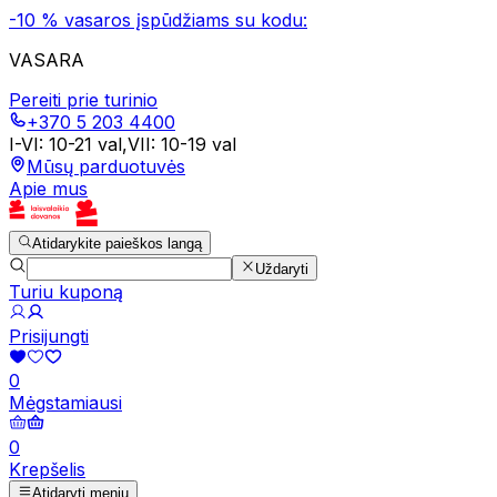
-10 % vasaros įspūdžiams su kodu:
VASARA
Pereiti prie turinio
+370 5 203 4400
I-VI
:
10-21 val
,
VII
:
10-19 val
Mūsų parduotuvės
Apie mus
Atidarykite paieškos langą
Uždaryti
Turiu kuponą
Prisijungti
0
Mėgstamiausi
0
Krepšelis
Atidaryti meniu