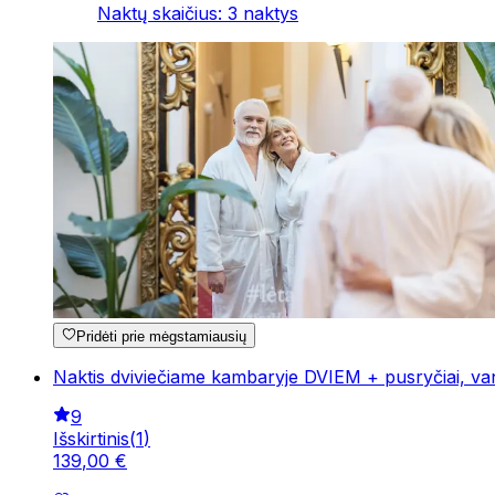
Naktų skaičius
:
3
naktys
Pridėti prie mėgstamiausių
Naktis dviviečiame kambaryje DVIEM + pusryčiai, 
9
Išskirtinis
(
1
)
139
,
00
€