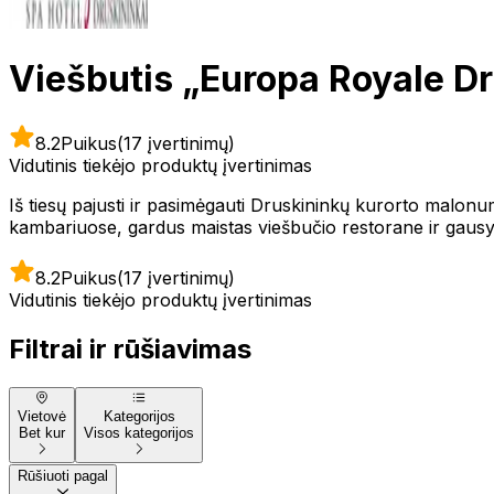
Viešbutis „Europa Royale Dr
8.2
Puikus
(17 įvertinimų)
Vidutinis tiekėjo produktų įvertinimas
Iš tiesų pajusti ir pasimėgauti Druskininkų kurorto malonu
kambariuose, gardus maistas viešbučio restorane ir gausyb
8.2
Puikus
(17 įvertinimų)
Vidutinis tiekėjo produktų įvertinimas
Filtrai ir rūšiavimas
Vietovė
Kategorijos
Bet kur
Visos kategorijos
Rūšiuoti pagal