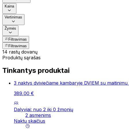
Kaina
Vertinimas
Žymės
Filtravimas
Filtravimas
14 rastų dovanų
Produktų sąrašas
Tinkantys produktai
3 naktys dviviečiame kambaryje DVIEM su maitinimu
389
,
00
€
Dalyviai: nuo 2 iki 0 žmonių
2 asmenims
Naktų skaičius