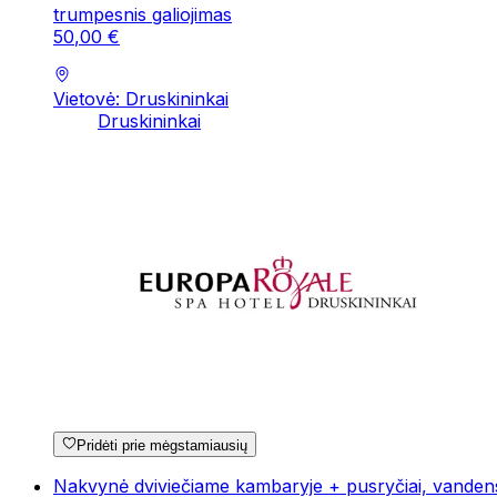
trumpesnis galiojimas
50
,
00
€
Vietovė: Druskininkai
Druskininkai
Pridėti prie mėgstamiausių
Nakvynė dviviečiame kambaryje + pusryčiai, vande