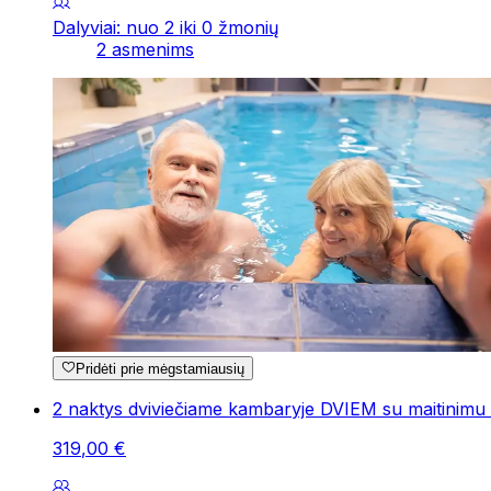
Dalyviai: nuo 2 iki 0 žmonių
2 asmenims
Pridėti prie mėgstamiausių
2 naktys dviviečiame kambaryje DVIEM su maitinimu
319
,
00
€