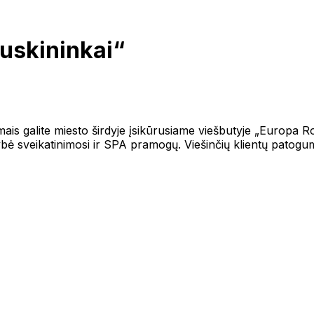
uskininkai“
mais galite miesto širdyje įsikūrusiame viešbutyje „Europa R
ė sveikatinimosi ir SPA pramogų. Viešinčių klientų patogum