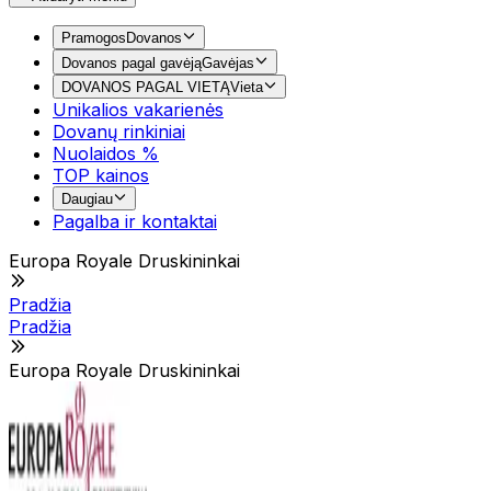
Pramogos
Dovanos
Dovanos pagal gavėją
Gavėjas
DOVANOS PAGAL VIETĄ
Vieta
Unikalios vakarienės
Dovanų rinkiniai
Nuolaidos %
TOP kainos
Daugiau
Pagalba ir kontaktai
Europa Royale Druskininkai
Pradžia
Pradžia
Europa Royale Druskininkai