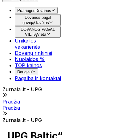
Pramogos
Dovanos
Dovanos pagal
gavėją
Gavėjas
DOVANOS PAGAL
VIETĄ
Vieta
Unikalios
vakarienės
Dovanų rinkiniai
Nuolaidos %
TOP kainos
Daugiau
Pagalba ir kontaktai
Zurnalai.lt - UPG
Pradžia
Pradžia
Zurnalai.lt - UPG
„UPG Baltic“