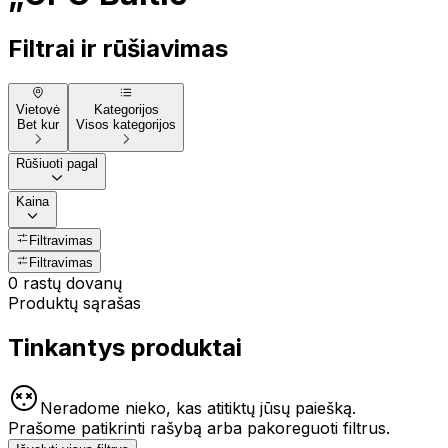
Filtrai ir rūšiavimas
Vietovė
Kategorijos
Bet kur
Visos kategorijos
Rūšiuoti pagal
Kaina
Filtravimas
Filtravimas
0 rastų dovanų
Produktų sąrašas
Tinkantys produktai
Neradome nieko, kas atitiktų jūsų paiešką.
Prašome patikrinti rašybą arba pakoreguoti filtrus.