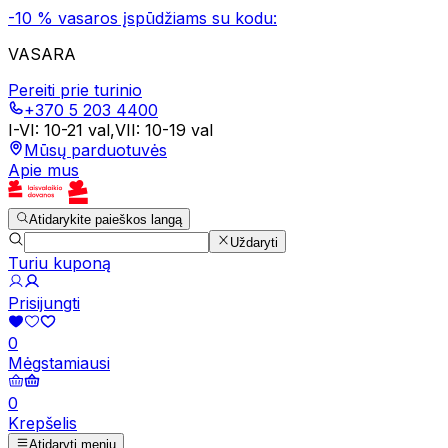
-10 % vasaros įspūdžiams su kodu:
VASARA
Pereiti prie turinio
+370 5 203 4400
I-VI
:
10-21 val
,
VII
:
10-19 val
Mūsų parduotuvės
Apie mus
Atidarykite paieškos langą
Uždaryti
Turiu kuponą
Prisijungti
0
Mėgstamiausi
0
Krepšelis
Atidaryti meniu