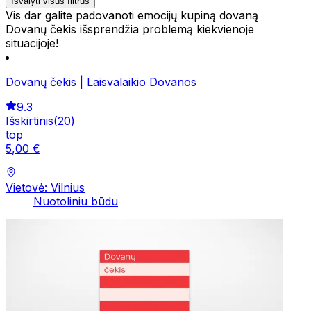
Išvalyti visus filtrus
Vis dar galite padovanoti emocijų kupiną dovaną
Dovanų čekis išsprendžia problemą kiekvienoje
situacijoje!
Dovanų čekis | Laisvalaikio Dovanos
9.3
Išskirtinis
(
20
)
top
5
,
00
€
Vietovė: Vilnius
Nuotoliniu būdu