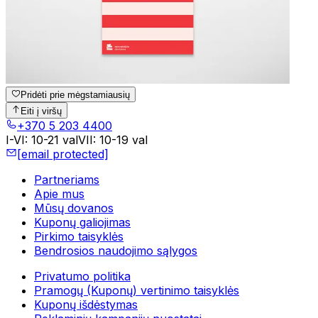
Pridėti prie mėgstamiausių
Eiti į viršų
+370 5 203 4400
I-VI
:
10-21 val
VII
:
10-19 val
[email protected]
Partneriams
Apie mus
Mūsų dovanos
Kuponų galiojimas
Pirkimo taisyklės
Bendrosios naudojimo sąlygos
Privatumo politika
Pramogų (Kuponų) vertinimo taisyklės
Kuponų išdėstymas