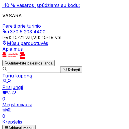
-10 % vasaros įspūdžiams su kodu:
VASARA
Pereiti prie turinio
+370 5 203 4400
I-VI
:
10-21 val
,
VII
:
10-19 val
Mūsų parduotuvės
Apie mus
Atidarykite paieškos langą
Uždaryti
Turiu kuponą
Prisijungti
0
Mėgstamiausi
0
Krepšelis
Atidaryti meniu