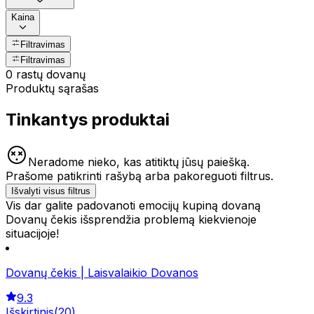
Kaina
Filtravimas
Filtravimas
0 rastų dovanų
Produktų sąrašas
Tinkantys produktai
Neradome nieko, kas atitiktų jūsų paiešką.
Prašome patikrinti rašybą arba pakoreguoti filtrus.
Išvalyti visus filtrus
Vis dar galite padovanoti emocijų kupiną dovaną
Dovanų čekis išsprendžia problemą kiekvienoje
situacijoje!
Dovanų čekis | Laisvalaikio Dovanos
9.3
Išskirtinis
(
20
)