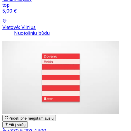
top
5
,
00
€
Vietovė: Vilnius
Nuotoliniu būdu
Pridėti prie mėgstamiausių
Eiti į viršų
+370 5 203 4400