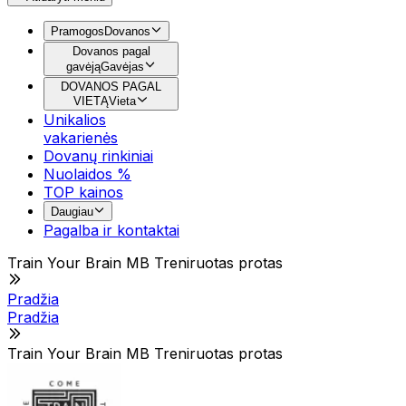
Pramogos
Dovanos
Dovanos pagal
gavėją
Gavėjas
DOVANOS PAGAL
VIETĄ
Vieta
Unikalios
vakarienės
Dovanų rinkiniai
Nuolaidos %
TOP kainos
Daugiau
Pagalba ir kontaktai
Train Your Brain MB Treniruotas protas
Pradžia
Pradžia
Train Your Brain MB Treniruotas protas