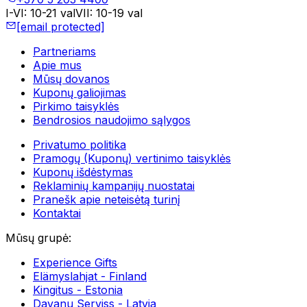
I-VI
:
10-21 val
VII
:
10-19 val
[email protected]
Partneriams
Apie mus
Mūsų dovanos
Kuponų galiojimas
Pirkimo taisyklės
Bendrosios naudojimo sąlygos
Privatumo politika
Pramogų (Kuponų) vertinimo taisyklės
Kuponų išdėstymas
Reklaminių kampanijų nuostatai
Pranešk apie neteisėtą turinį
Kontaktai
Mūsų grupė
:
Experience Gifts
Elämyslahjat - Finland
Kingitus - Estonia
Davanu Serviss - Latvia