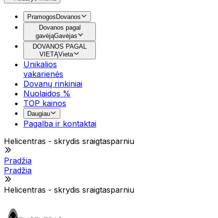
Pramogos
Dovanos
Dovanos pagal
gavėją
Gavėjas
DOVANOS PAGAL
VIETĄ
Vieta
Unikalios
vakarienės
Dovanų rinkiniai
Nuolaidos %
TOP kainos
Daugiau
Pagalba ir kontaktai
Helicentras - skrydis sraigtasparniu
Pradžia
Pradžia
Helicentras - skrydis sraigtasparniu