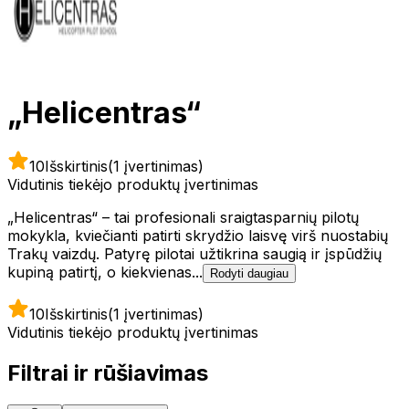
„Helicentras“
10
Išskirtinis
(1 įvertinimas)
Vidutinis tiekėjo produktų įvertinimas
„Helicentras“ – tai profesionali sraigtasparnių pilotų
mokykla, kviečianti patirti skrydžio laisvę virš nuostabių
Trakų vaizdų. Patyrę pilotai užtikrina saugią ir įspūdžių
kupiną patirtį, o kiekvienas...
Rodyti daugiau
10
Išskirtinis
(1 įvertinimas)
Vidutinis tiekėjo produktų įvertinimas
Filtrai ir rūšiavimas