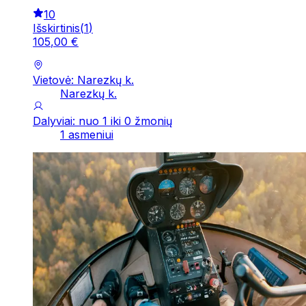
10
Išskirtinis
(
1
)
105
,
00
€
Vietovė: Narezkų k.
Narezkų k.
Dalyviai: nuo 1 iki 0 žmonių
1 asmeniui