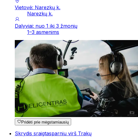
Vietovė: Narezkų k.
Narezkų k.
Dalyviai: nuo 1 iki 3 žmonių
1–3 asmenims
Pridėti prie mėgstamiausių
Skrydis sraigtasparniu virš Trakų