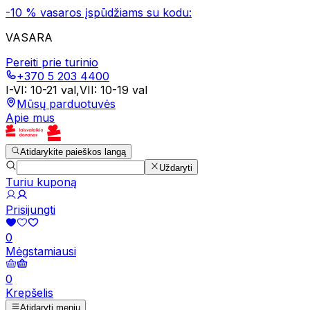
-10 % vasaros įspūdžiams su kodu:
VASARA
Pereiti prie turinio
+370 5 203 4400
I-VI
:
10-21 val
,
VII
:
10-19 val
Mūsų parduotuvės
Apie mus
Atidarykite paieškos langą
Uždaryti
Turiu kuponą
Prisijungti
0
Mėgstamiausi
0
Krepšelis
Atidaryti meniu