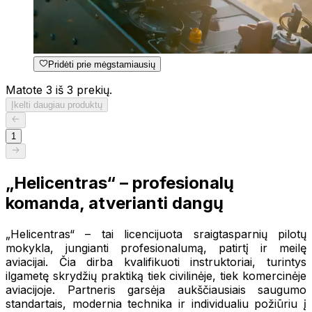
Pridėti prie mėgstamiausių
Matote 3 iš 3 prekių.
Įkelti daugiau produktų
1
„Helicentras“ – profesionalų
komanda, atverianti dangų
„Helicentras“ – tai licencijuota sraigtasparnių pilotų
mokykla, jungianti profesionalumą, patirtį ir meilę
aviacijai. Čia dirba kvalifikuoti instruktoriai, turintys
ilgametę skrydžių praktiką tiek civilinėje, tiek komercinėje
aviacijoje. Partneris garsėja aukščiausiais saugumo
standartais, modernia technika ir individualiu požiūriu į