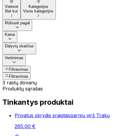
Vietovė
Kategorijos
Bet kur
Visos kategorijos
Rūšiuoti pagal
Kaina
Dalyvių skaičius
Vertinimas
Filtravimas
Filtravimas
3 rastų dovanų
Produktų sąrašas
Tinkantys produktai
Privatus skrydis sraigtasparniu virš Trakų
265
,
00
€