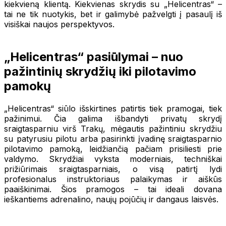
kiekvieną klientą. Kiekvienas skrydis su „Helicentras“ –
tai ne tik nuotykis, bet ir galimybė pažvelgti į pasaulį iš
visiškai naujos perspektyvos.
„Helicentras“ pasiūlymai – nuo
pažintinių skrydžių iki pilotavimo
pamokų
„Helicentras“ siūlo išskirtines patirtis tiek pramogai, tiek
pažinimui. Čia galima išbandyti privatų skrydį
sraigtasparniu virš Trakų, mėgautis pažintiniu skrydžiu
su patyrusiu pilotu arba pasirinkti įvadinę sraigtasparnio
pilotavimo pamoką, leidžiančią pačiam prisiliesti prie
valdymo. Skrydžiai vyksta moderniais, techniškai
prižiūrimais sraigtasparniais, o visą patirtį lydi
profesionalus instruktoriaus palaikymas ir aiškūs
paaiškinimai. Šios pramogos – tai ideali dovana
ieškantiems adrenalino, naujų pojūčių ir dangaus laisvės.