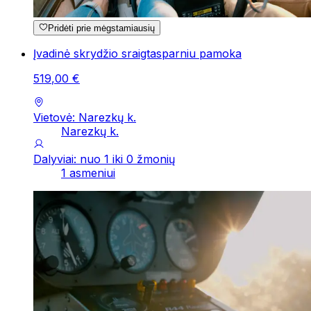
Pridėti prie mėgstamiausių
Įvadinė skrydžio sraigtasparniu pamoka
519
,
00
€
Vietovė: Narezkų k.
Narezkų k.
Dalyviai: nuo 1 iki 0 žmonių
1 asmeniui