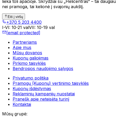
lieka toli apačioje. Skrydžiai su „Helicentras“ – tai daugiau
nei pramoga, tai kelionė į svajonių aukštį.
Eiti į viršų
+370 5 203 4400
I-VI
:
10-21 val
VII
:
10-19 val
[email protected]
Partneriams
Apie mus
Mūsų dovanos
Kuponų galiojimas
Pirkimo taisyklės
Bendrosios naudojimo sąlygos
Privatumo politika
Pramogų (Kuponų) vertinimo taisyklės
Kuponų išdėstymas
Reklaminių kampanijų nuostatai
Pranešk apie neteisėtą turinį
Kontaktai
Mūsų grupė
: