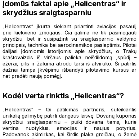
Įdomūs faktai apie „Helicentras“ ir
skrydžius sraigtasparniu
„Helicentras“ įkurta siekiant priartinti aviacijos pasaulį
prie kiekvieno žmogaus. Čia galima ne tik pasimėgauti
skrydžiu, bet ir susipažinti su sraigtasparnio valdymo
principais, technika bei aerodinamikos paslaptimis. Pilotai
dalijasi įdomiomis istorijomis apie skrydžius, o Trakų
kraštovaizdis iš viršaus palieka neišdildomą įspūdį –
ežerai, pilis ir žaluma atrodo tarsi iš atviruko. Ši patirtis
dažnai tampa įkvėpimu išbandyti pilotavimo kursus ar
net pradėti naują pomėgį.
Kodėl verta rinktis „Helicentras“?
„Helicentras“ – tai patikimas partneris, suteikiantis
unikalią galimybę patirti dangaus laisvę. Dovanų kuponas
skrydžiui sraigtasparniu – puiki dovana tiems, kurie
vertina nuotykius, emocijas ir naujus potyrius.
Padovanok akimirkas, kai širdis plaka greičiau, o žemė