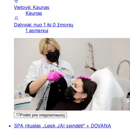
Vietovė: Kaunas
Kaunas
Dalyviai: nuo 1 iki 0 žmonių
1 asmeniui
Pridėti prie mėgstamiausių
SPA ritualas „Leisk JAI spindėti“ + DOVANA