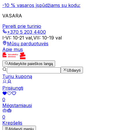
-10 % vasaros įspūdžiams su kodu:
VASARA
Pereiti prie turinio
+370 5 203 4400
I-VI
:
10-21 val
,
VII
:
10-19 val
Mūsų parduotuvės
Apie mus
Atidarykite paieškos langą
Uždaryti
Turiu kuponą
Prisijungti
0
Mėgstamiausi
0
Krepšelis
Atidaryti meniu