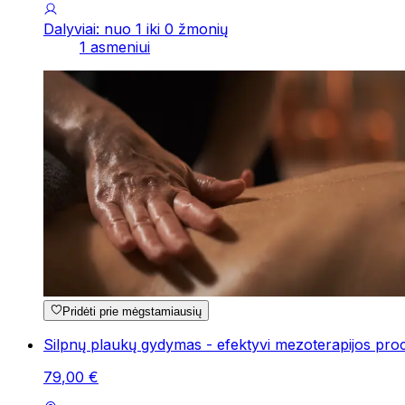
Dalyviai: nuo 1 iki 0 žmonių
1 asmeniui
Pridėti prie mėgstamiausių
Silpnų plaukų gydymas - efektyvi mezoterapijos pro
79
,
00
€