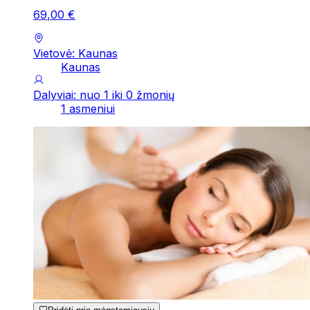
69
,
00
€
Vietovė: Kaunas
Kaunas
Dalyviai: nuo 1 iki 0 žmonių
1 asmeniui