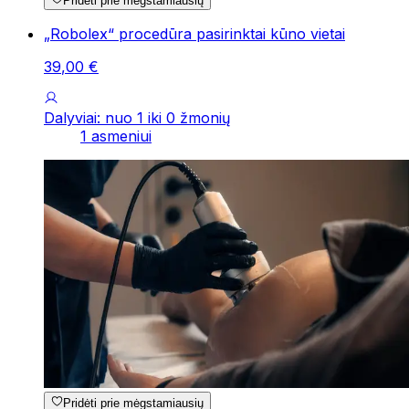
Pridėti prie mėgstamiausių
„Robolex“ procedūra pasirinktai kūno vietai
39
,
00
€
Dalyviai: nuo 1 iki 0 žmonių
1 asmeniui
Pridėti prie mėgstamiausių