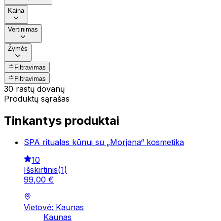
Kaina
Vertinimas
Žymės
Filtravimas
Filtravimas
30 rastų dovanų
Produktų sąrašas
Tinkantys produktai
SPA ritualas kūnui su „Morjana“ kosmetika
10
Išskirtinis
(
1
)
99
,
00
€
Vietovė: Kaunas
Kaunas