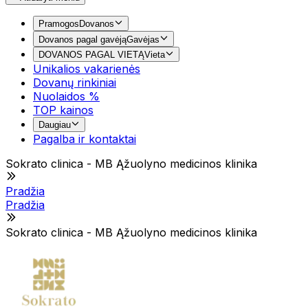
Pramogos
Dovanos
Dovanos pagal gavėją
Gavėjas
DOVANOS PAGAL VIETĄ
Vieta
Unikalios vakarienės
Dovanų rinkiniai
Nuolaidos %
TOP kainos
Daugiau
Pagalba ir kontaktai
Sokrato clinica - MB Ąžuolyno medicinos klinika
Pradžia
Pradžia
Sokrato clinica - MB Ąžuolyno medicinos klinika