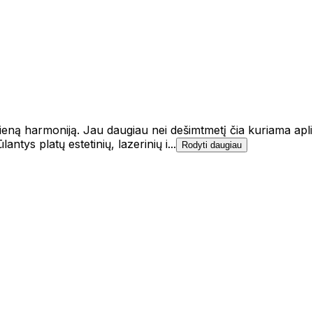
 į vieną harmoniją. Jau daugiau nei dešimtmetį čia kuriama apli
antys platų estetinių, lazerinių i...
Rodyti daugiau