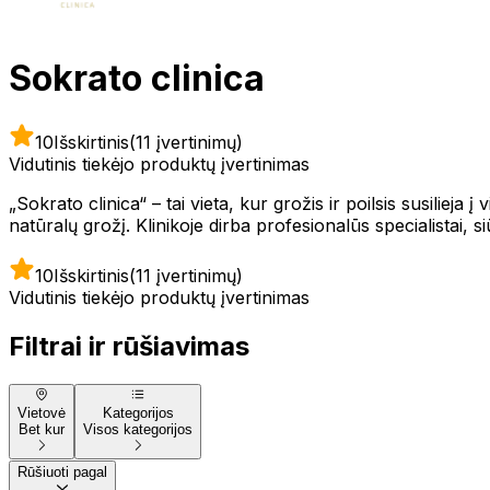
Sokrato clinica
10
Išskirtinis
(11 įvertinimų)
Vidutinis tiekėjo produktų įvertinimas
„Sokrato clinica“ – tai vieta, kur grožis ir poilsis susilieja
natūralų grožį. Klinikoje dirba profesionalūs specialistai, siūl
10
Išskirtinis
(11 įvertinimų)
Vidutinis tiekėjo produktų įvertinimas
Filtrai ir rūšiavimas
Vietovė
Kategorijos
Bet kur
Visos kategorijos
Rūšiuoti pagal