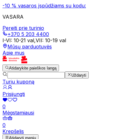
-10 % vasaros įspūdžiams su kodu:
VASARA
Pereiti prie turinio
+370 5 203 4400
I-VI
:
10-21 val
,
VII
:
10-19 val
Mūsų parduotuvės
Apie mus
Atidarykite paieškos langą
Uždaryti
Turiu kuponą
Prisijungti
0
Mėgstamiausi
0
Krepšelis
Atidaryti meniu