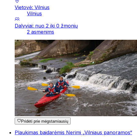
Vietovė: Vilnius
Vilnius
Dalyviai: nuo 2 iki 0 žmonių
2 asmenims
Pridėti prie mėgstamiausių
Plaukimas baidarėmis Nerimi „Vilniaus panoramos“