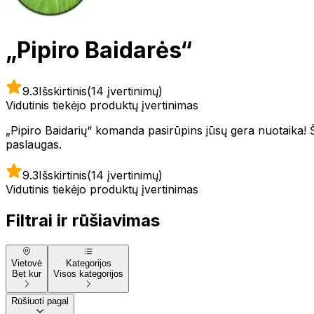
„Pipiro Baidarės“
9.3
Išskirtinis
(14 įvertinimų)
Vidutinis tiekėjo produktų įvertinimas
„Pipiro Baidarių“ komanda pasirūpins jūsų gera nuotaika! Ši
paslaugas.
9.3
Išskirtinis
(14 įvertinimų)
Vidutinis tiekėjo produktų įvertinimas
Filtrai ir rūšiavimas
Vietovė
Kategorijos
Bet kur
Visos kategorijos
Rūšiuoti pagal