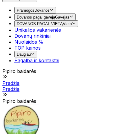
Pramogos
Dovanos
Dovanos pagal gavėją
Gavėjas
DOVANOS PAGAL VIETĄ
Vieta
Unikalios vakarienės
Dovanų rinkiniai
Nuolaidos %
TOP kainos
Daugiau
Pagalba ir kontaktai
Pipiro baidarės
Pradžia
Pradžia
Pipiro baidarės