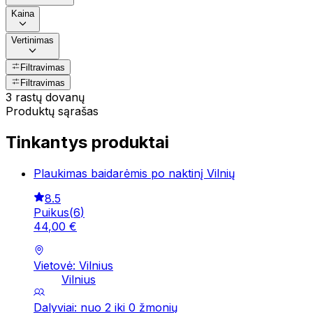
Kaina
Vertinimas
Filtravimas
Filtravimas
3 rastų dovanų
Produktų sąrašas
Tinkantys produktai
Plaukimas baidarėmis po naktinį Vilnių
8.5
Puikus
(
6
)
44
,
00
€
Vietovė: Vilnius
Vilnius
Dalyviai: nuo 2 iki 0 žmonių