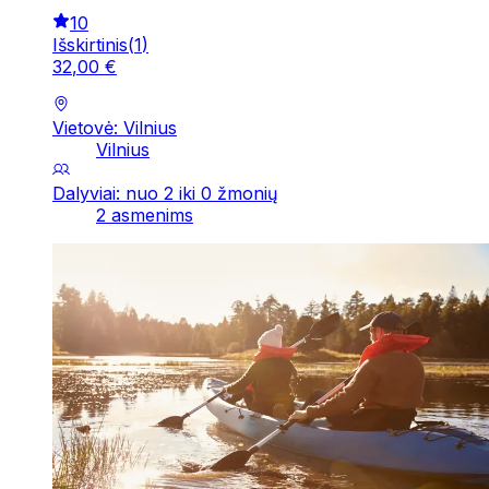
10
Išskirtinis
(
1
)
32
,
00
€
Vietovė: Vilnius
Vilnius
Dalyviai: nuo 2 iki 0 žmonių
2 asmenims