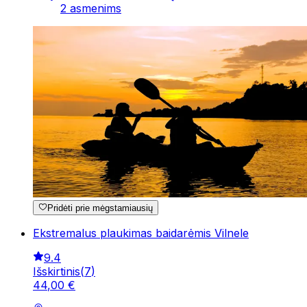
2 asmenims
Pridėti prie mėgstamiausių
Ekstremalus plaukimas baidarėmis Vilnele
9.4
Išskirtinis
(
7
)
44
,
00
€