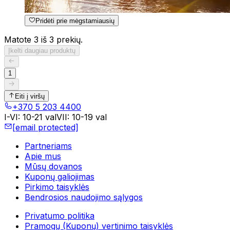
Pridėti prie mėgstamiausių
Matote 3 iš 3 prekių.
Įkelti daugiau produktų
1
Eiti į viršų
+370 5 203 4400
I-VI
:
10-21 val
VII
:
10-19 val
[email protected]
Partneriams
Apie mus
Mūsų dovanos
Kuponų galiojimas
Pirkimo taisyklės
Bendrosios naudojimo sąlygos
Privatumo politika
Pramogų (Kuponų) vertinimo taisyklės