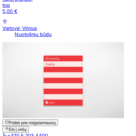
top
5
,
00
€
Vietovė: Vilnius
Nuotoliniu būdu
Pridėti prie mėgstamiausių
Eiti į viršų
+370 5 203 4400