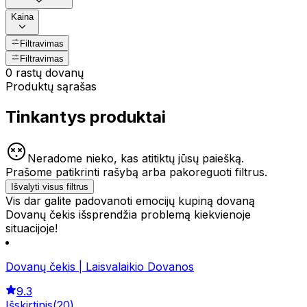
Kaina
Filtravimas
Filtravimas
0 rastų dovanų
Produktų sąrašas
Tinkantys produktai
Neradome nieko, kas atitiktų jūsų paiešką.
Prašome patikrinti rašybą arba pakoreguoti filtrus.
Išvalyti visus filtrus
Vis dar galite padovanoti emocijų kupiną dovaną
Dovanų čekis išsprendžia problemą kiekvienoje
situacijoje!
Dovanų čekis | Laisvalaikio Dovanos
9.3
Išskirtinis
(
20
)