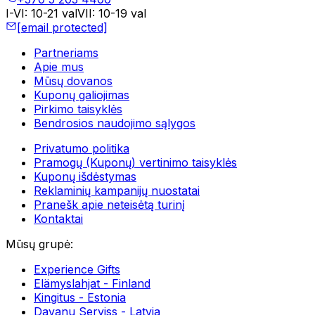
I-VI
:
10-21 val
VII
:
10-19 val
[email protected]
Partneriams
Apie mus
Mūsų dovanos
Kuponų galiojimas
Pirkimo taisyklės
Bendrosios naudojimo sąlygos
Privatumo politika
Pramogų (Kuponų) vertinimo taisyklės
Kuponų išdėstymas
Reklaminių kampanijų nuostatai
Pranešk apie neteisėtą turinį
Kontaktai
Mūsų grupė
:
Experience Gifts
Elämyslahjat - Finland
Kingitus - Estonia
Davanu Serviss - Latvia