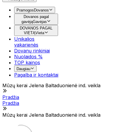
Pramogos
Dovanos
Dovanos pagal
gavėją
Gavėjas
DOVANOS PAGAL
VIETĄ
Vieta
Unikalios
vakarienės
Dovanų rinkiniai
Nuolaidos %
TOP kainos
Daugiau
Pagalba ir kontaktai
Mūzų kerai Jelena Baltaduonienė ind. veikla
Pradžia
Pradžia
Mūzų kerai Jelena Baltaduonienė ind. veikla