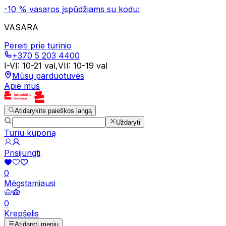
-10 % vasaros įspūdžiams su kodu:
VASARA
Pereiti prie turinio
+370 5 203 4400
I-VI
:
10-21 val
,
VII
:
10-19 val
Mūsų parduotuvės
Apie mus
Atidarykite paieškos langą
Uždaryti
Turiu kuponą
Prisijungti
0
Mėgstamiausi
0
Krepšelis
Atidaryti meniu