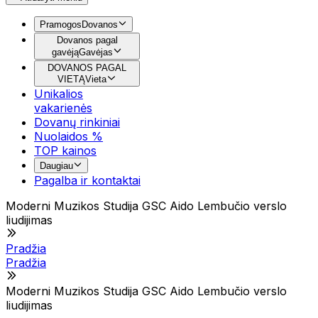
Pramogos
Dovanos
Dovanos pagal
gavėją
Gavėjas
DOVANOS PAGAL
VIETĄ
Vieta
Unikalios
vakarienės
Dovanų rinkiniai
Nuolaidos %
TOP kainos
Daugiau
Pagalba ir kontaktai
Moderni Muzikos Studija GSC Aido Lembučio verslo
liudijimas
Pradžia
Pradžia
Moderni Muzikos Studija GSC Aido Lembučio verslo
liudijimas