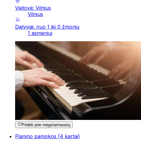
Vietovė: Vilnius
Vilnius
Dalyviai: nuo 1 iki 0 žmonių
1 asmeniui
Pridėti prie mėgstamiausių
Pianino pamokos (4 kartai)