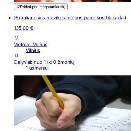
Pridėti prie mėgstamiausių
Populiariosios muzikos teorijos pamokos (4 kartai)
135
,
00
€
Vietovė: Vilnius
Vilnius
Dalyviai: nuo 1 iki 0 žmonių
1 asmeniui