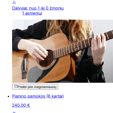
Dalyviai: nuo 1 iki 0 žmonių
1 asmeniui
Pridėti prie mėgstamiausių
Pianino pamokos (8 kartai)
240
,
00
€