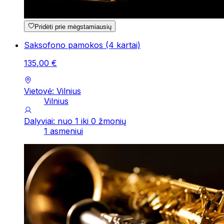
Pridėti prie mėgstamiausių
Saksofono pamokos (4 kartai)
135
,
00
€
Vietovė: Vilnius
Vilnius
Dalyviai: nuo 1 iki 0 žmonių
1 asmeniui