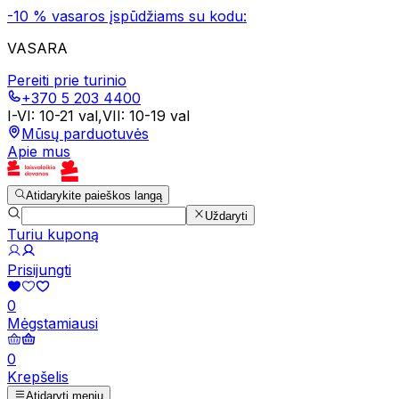
-10 % vasaros įspūdžiams su kodu:
VASARA
Pereiti prie turinio
+370 5 203 4400
I-VI
:
10-21 val
,
VII
:
10-19 val
Mūsų parduotuvės
Apie mus
Atidarykite paieškos langą
Uždaryti
Turiu kuponą
Prisijungti
0
Mėgstamiausi
0
Krepšelis
Atidaryti meniu