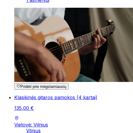
1 asmeniui
Pridėti prie mėgstamiausių
Klasikinės gitaros pamokos (4 kartai)
135
,
00
€
Vietovė: Vilnius
Vilnius