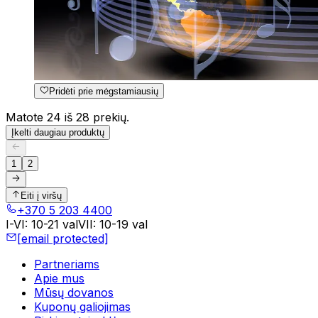
Pridėti prie mėgstamiausių
Matote 24 iš 28 prekių.
Įkelti daugiau produktų
1
2
Eiti į viršų
+370 5 203 4400
I-VI
:
10-21 val
VII
:
10-19 val
[email protected]
Partneriams
Apie mus
Mūsų dovanos
Kuponų galiojimas