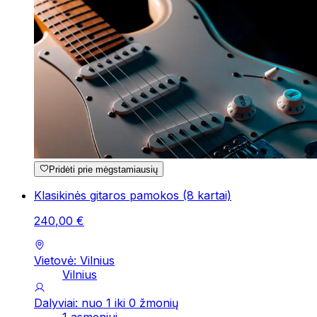
Pridėti prie mėgstamiausių
Klasikinės gitaros pamokos (8 kartai)
240
,
00
€
Vietovė: Vilnius
Vilnius
Dalyviai: nuo 1 iki 0 žmonių