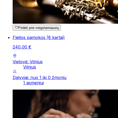
Pridėti prie mėgstamiausių
Fleitos pamokos (8 kartai)
240
,
00
€
Vietovė: Vilnius
Vilnius
Dalyviai: nuo 1 iki 0 žmonių
1 asmeniui