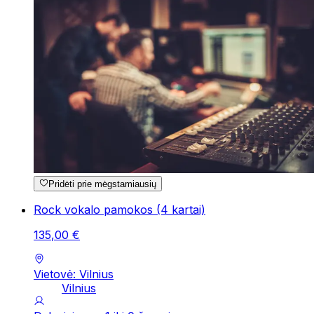
Pridėti prie mėgstamiausių
Rock vokalo pamokos (4 kartai)
135
,
00
€
Vietovė: Vilnius
Vilnius