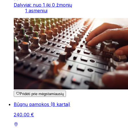
Dalyviai: nuo 1 iki 0 žmonių
1 asmeniui
Pridėti prie mėgstamiausių
Būgnų pamokos (8 kartai)
240
,
00
€