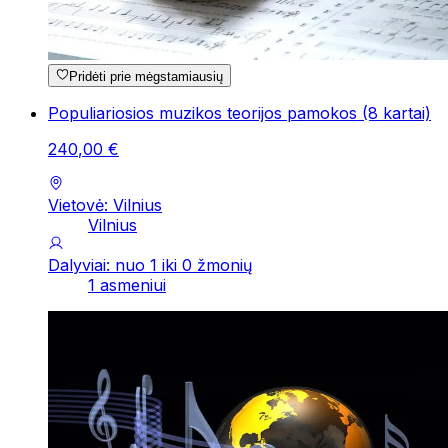
Pridėti prie mėgstamiausių
Populiariosios muzikos teorijos pamokos (8 kartai)
240
,
00
€
Vietovė: Vilnius
Vilnius
Dalyviai: nuo 1 iki 0 žmonių
1 asmeniui