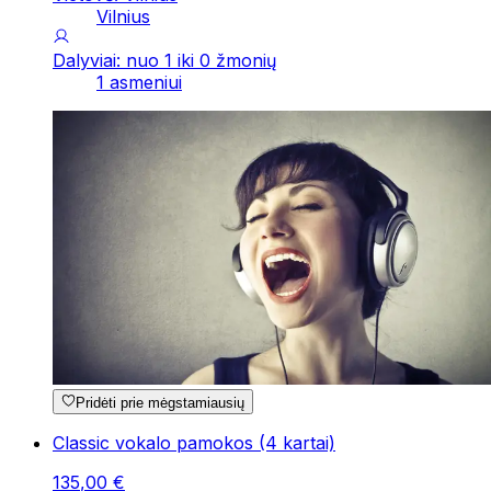
Vilnius
Dalyviai: nuo 1 iki 0 žmonių
1 asmeniui
Pridėti prie mėgstamiausių
Classic vokalo pamokos (4 kartai)
135
,
00
€