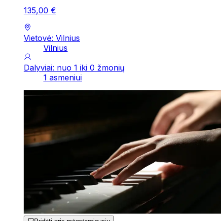
135
,
00
€
Vietovė: Vilnius
Vilnius
Dalyviai: nuo 1 iki 0 žmonių
1 asmeniui