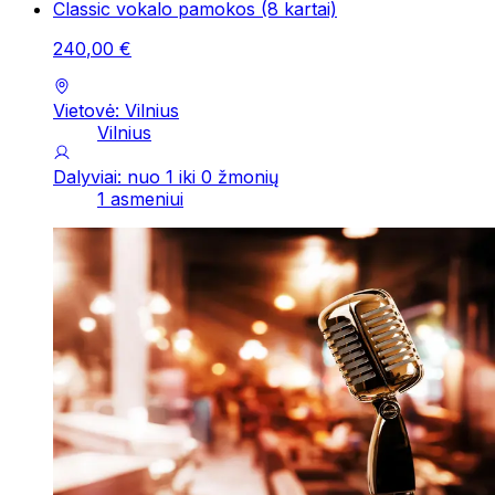
Classic vokalo pamokos (8 kartai)
240
,
00
€
Vietovė: Vilnius
Vilnius
Dalyviai: nuo 1 iki 0 žmonių
1 asmeniui