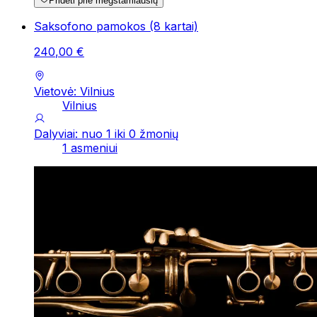
Pridėti prie mėgstamiausių
Saksofono pamokos (8 kartai)
240
,
00
€
Vietovė: Vilnius
Vilnius
Dalyviai: nuo 1 iki 0 žmonių
1 asmeniui