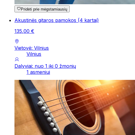
Pridėti prie mėgstamiausių
Akustinės gitaros pamokos (4 kartai)
135
,
00
€
Vietovė: Vilnius
Vilnius
Dalyviai: nuo 1 iki 0 žmonių
1 asmeniui