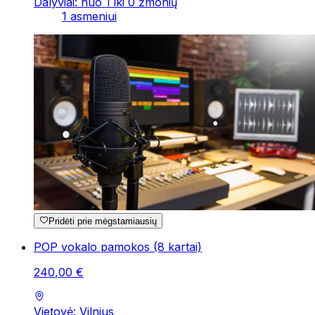
Dalyviai: nuo 1 iki 0 žmonių
1 asmeniui
Pridėti prie mėgstamiausių
POP vokalo pamokos (8 kartai)
240
,
00
€
Vietovė: Vilnius