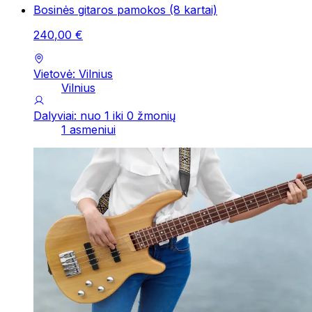
Bosinės gitaros pamokos (8 kartai)
240
,
00
€
Vietovė: Vilnius
Vilnius
Dalyviai: nuo 1 iki 0 žmonių
1 asmeniui