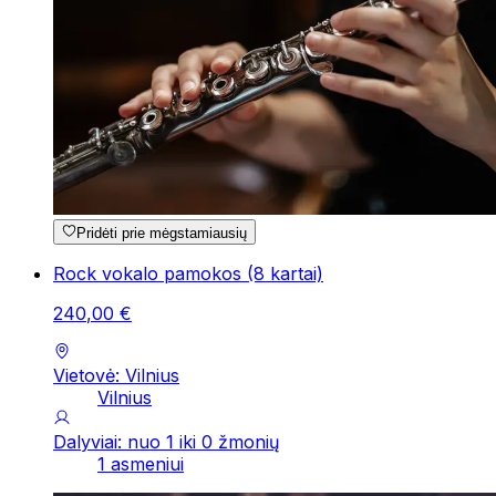
Pridėti prie mėgstamiausių
Rock vokalo pamokos (8 kartai)
240
,
00
€
Vietovė: Vilnius
Vilnius
Dalyviai: nuo 1 iki 0 žmonių
1 asmeniui