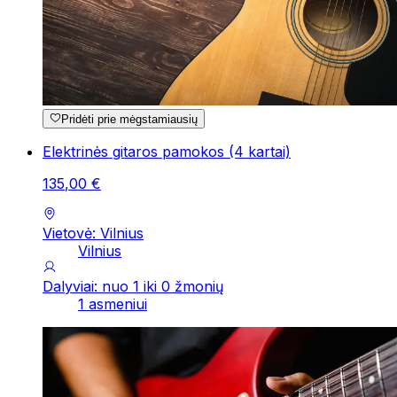
Pridėti prie mėgstamiausių
Elektrinės gitaros pamokos (4 kartai)
135
,
00
€
Vietovė: Vilnius
Vilnius
Dalyviai: nuo 1 iki 0 žmonių
1 asmeniui