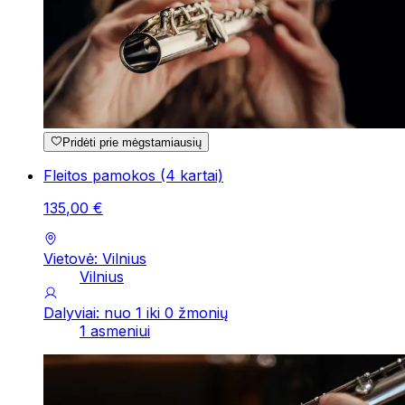
Pridėti prie mėgstamiausių
Fleitos pamokos (4 kartai)
135
,
00
€
Vietovė: Vilnius
Vilnius
Dalyviai: nuo 1 iki 0 žmonių
1 asmeniui