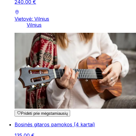
240
,
00
€
Vietovė: Vilnius
Vilnius
Pridėti prie mėgstamiausių
Bosinės gitaros pamokos (4 kartai)
135
,
00
€