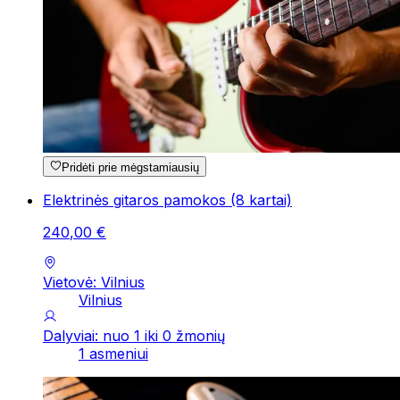
Pridėti prie mėgstamiausių
Elektrinės gitaros pamokos (8 kartai)
240
,
00
€
Vietovė: Vilnius
Vilnius
Dalyviai: nuo 1 iki 0 žmonių
1 asmeniui