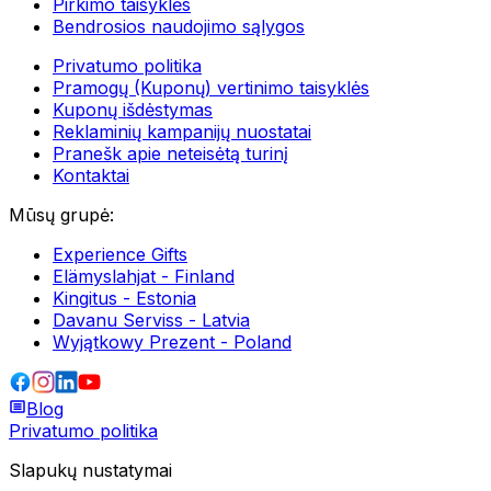
Pirkimo taisyklės
Bendrosios naudojimo sąlygos
Privatumo politika
Pramogų (Kuponų) vertinimo taisyklės
Kuponų išdėstymas
Reklaminių kampanijų nuostatai
Pranešk apie neteisėtą turinį
Kontaktai
Mūsų grupė
:
Experience Gifts
Elämyslahjat - Finland
Kingitus - Estonia
Davanu Serviss - Latvia
Wyjątkowy Prezent - Poland
Blog
Privatumo politika
Slapukų nustatymai