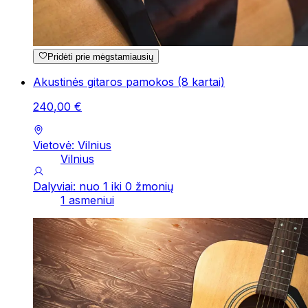
Pridėti prie mėgstamiausių
Akustinės gitaros pamokos (8 kartai)
240
,
00
€
Vietovė: Vilnius
Vilnius
Dalyviai: nuo 1 iki 0 žmonių
1 asmeniui