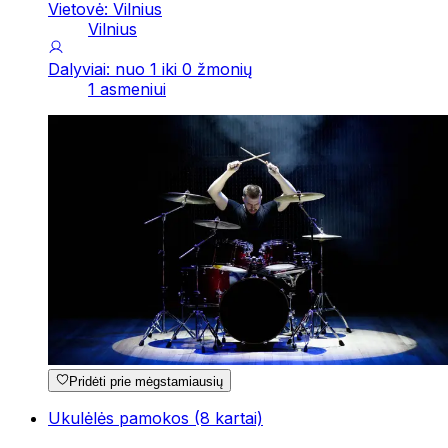
Vietovė: Vilnius
Vilnius
Dalyviai: nuo 1 iki 0 žmonių
1 asmeniui
Pridėti prie mėgstamiausių
Ukulėlės pamokos (8 kartai)