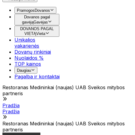
Pramogos
Dovanos
Dovanos pagal
gavėją
Gavėjas
DOVANOS PAGAL
VIETĄ
Vieta
Unikalios
vakarienės
Dovanų rinkiniai
Nuolaidos %
TOP kainos
Daugiau
Pagalba ir kontaktai
Restoranas Medininkai (naujas) UAB Sveikos mitybos
partneris
Pradžia
Pradžia
Restoranas Medininkai (naujas) UAB Sveikos mitybos
partneris