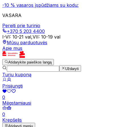
-10 % vasaros įspūdžiams su kodu:
VASARA
Pereiti prie turinio
+370 5 203 4400
I-VI
:
10-21 val
,
VII
:
10-19 val
Mūsų parduotuvės
Apie mus
Atidarykite paieškos langą
Uždaryti
Turiu kuponą
Prisijungti
0
Mėgstamiausi
0
Krepšelis
Atidaryti meniu