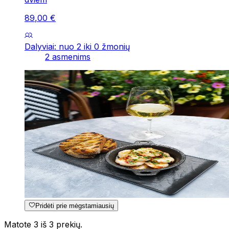
89
,
00
€
Dalyviai: nuo 2 iki 0 žmonių
2 asmenims
Pridėti prie mėgstamiausių
Matote 3 iš 3 prekių.