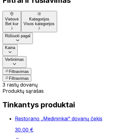
Filtrai ir rūšiavimas
Vietovė
Kategorijos
Bet kur
Visos kategorijos
Rūšiuoti pagal
Kaina
Vertinimas
Filtravimas
Filtravimas
3 rastų dovanų
Produktų sąrašas
Tinkantys produktai
Restorano „Medininkai“ dovanų čekis
30
,
00
€