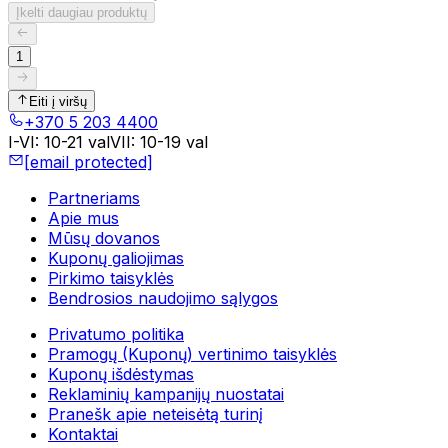
Įkelti daugiau produktų
1
Eiti į viršų
+370 5 203 4400
I-VI
:
10-21 val
VII
:
10-19 val
[email protected]
Partneriams
Apie mus
Mūsų dovanos
Kuponų galiojimas
Pirkimo taisyklės
Bendrosios naudojimo sąlygos
Privatumo politika
Pramogų (Kuponų) vertinimo taisyklės
Kuponų išdėstymas
Reklaminių kampanijų nuostatai
Pranešk apie neteisėtą turinį
Kontaktai