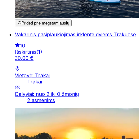
Pridėti prie mėgstamiausių
Vakarinis pasiplaukiojimas irklente dviems Trakuose
10
Išskirtinis
(
1
)
30
,
00
€
Vietovė: Trakai
Trakai
Dalyviai: nuo 2 iki 0 žmonių
2 asmenims