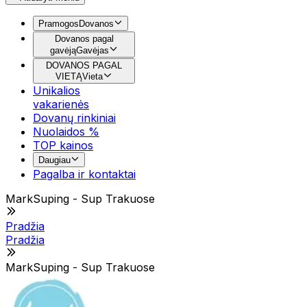
Pramogos
Dovanos
Dovanos pagal
gavėją
Gavėjas
DOVANOS PAGAL
VIETĄ
Vieta
Unikalios
vakarienės
Dovanų rinkiniai
Nuolaidos %
TOP kainos
Daugiau
Pagalba ir kontaktai
MarkSuping - Sup Trakuose
Pradžia
Pradžia
MarkSuping - Sup Trakuose