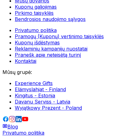
Mūsų dovanos
Kuponų galiojimas
Pirkimo taisyklės
Bendrosios naudojimo sąlygos
Privatumo politika
Pramogų (Kuponų) vertinimo taisyklės
Kuponų išdėstymas
Reklaminių kampanijų nuostatai
Pranešk apie neteisėtą turinį
Kontaktai
Mūsų grupė
:
Experience Gifts
Elämyslahjat - Finland
Kingitus - Estonia
Davanu Serviss - Latvia
Wyjątkowy Prezent - Poland
Blog
Privatumo politika