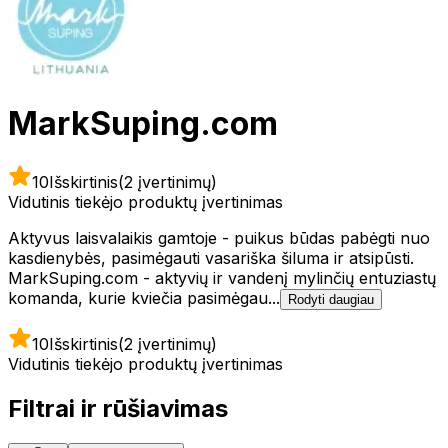
MarkSuping.com
10
Išskirtinis
(2 įvertinimų)
Vidutinis tiekėjo produktų įvertinimas
Aktyvus laisvalaikis gamtoje - puikus būdas pabėgti nuo
kasdienybės, pasimėgauti vasariška šiluma ir atsipūsti.
MarkSuping.com - aktyvių ir vandenį mylinčių entuziastų
komanda, kurie kviečia pasimėgau...
Rodyti daugiau
10
Išskirtinis
(2 įvertinimų)
Vidutinis tiekėjo produktų įvertinimas
Filtrai ir rūšiavimas