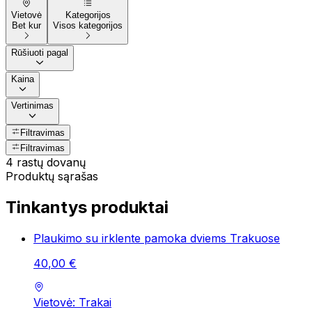
Vietovė
Kategorijos
Bet kur
Visos kategorijos
Rūšiuoti pagal
Kaina
Vertinimas
Filtravimas
Filtravimas
4 rastų dovanų
Produktų sąrašas
Tinkantys produktai
Plaukimo su irklente pamoka dviems Trakuose
40
,
00
€
Vietovė: Trakai