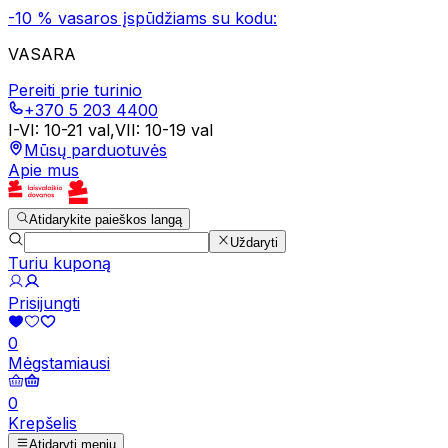
-10 % vasaros įspūdžiams su kodu:
VASARA
Pereiti prie turinio
+370 5 203 4400
I-VI
:
10-21 val
,
VII
:
10-19 val
Mūsų parduotuvės
Apie mus
Atidarykite paieškos langą
Uždaryti
Turiu kuponą
Prisijungti
0
Mėgstamiausi
0
Krepšelis
Atidaryti meniu