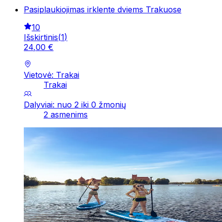
Pasiplaukiojimas irklente dviems Trakuose
10
Išskirtinis
(
1
)
24
,
00
€
Vietovė: Trakai
Trakai
Dalyviai: nuo 2 iki 0 žmonių
2 asmenims