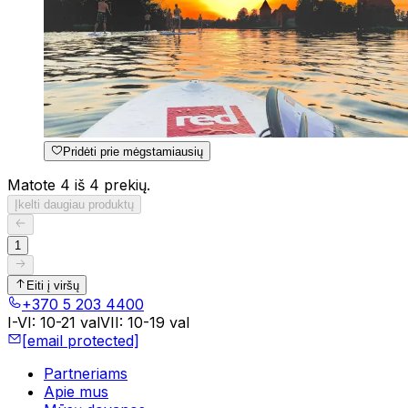
Pridėti prie mėgstamiausių
Matote 4 iš 4 prekių.
Įkelti daugiau produktų
1
Eiti į viršų
+370 5 203 4400
I-VI
:
10-21 val
VII
:
10-19 val
[email protected]
Partneriams
Apie mus