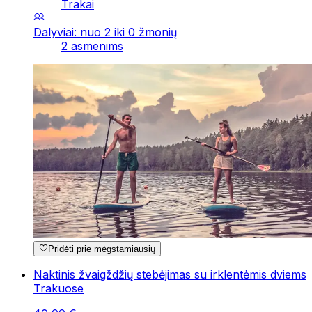
Trakai
Dalyviai: nuo 2 iki 0 žmonių
2 asmenims
Pridėti prie mėgstamiausių
Naktinis žvaigždžių stebėjimas su irklentėmis dviems
Trakuose