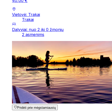
40
,
00
€
Vietovė: Trakai
Trakai
Dalyviai: nuo 2 iki 0 žmonių
2 asmenims
Pridėti prie mėgstamiausių