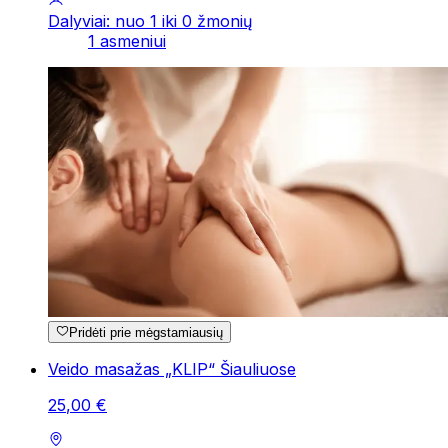
Dalyviai: nuo 1 iki 0 žmonių
1 asmeniui
Pridėti prie mėgstamiausių
Veido masažas „KLIP“ Šiauliuose
25
,
00
€