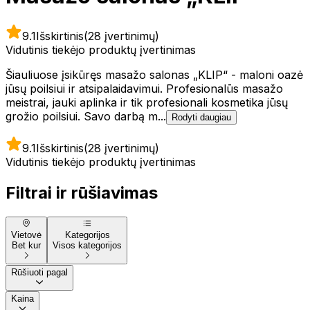
9.1
Išskirtinis
(28 įvertinimų)
Vidutinis tiekėjo produktų įvertinimas
Šiauliuose įsikūręs masažo salonas „KLIP“ - maloni oazė
jūsų poilsiui ir atsipalaidavimui. Profesionalūs masažo
meistrai, jauki aplinka ir tik profesionali kosmetika jūsų
grožio poilsiui. Savo darbą m...
Rodyti daugiau
9.1
Išskirtinis
(28 įvertinimų)
Vidutinis tiekėjo produktų įvertinimas
Filtrai ir rūšiavimas
Vietovė
Kategorijos
Bet kur
Visos kategorijos
Rūšiuoti pagal
Kaina