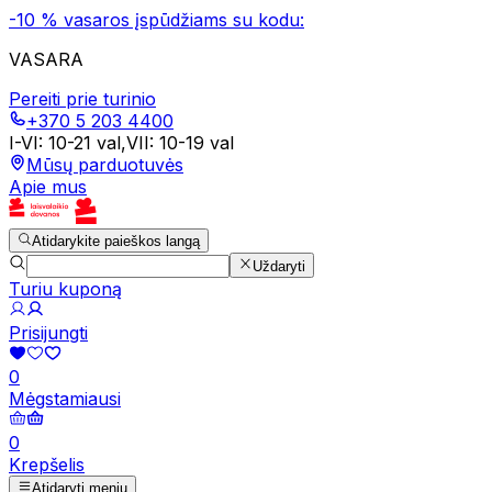
-10 % vasaros įspūdžiams su kodu:
VASARA
Pereiti prie turinio
+370 5 203 4400
I-VI
:
10-21 val
,
VII
:
10-19 val
Mūsų parduotuvės
Apie mus
Atidarykite paieškos langą
Uždaryti
Turiu kuponą
Prisijungti
0
Mėgstamiausi
0
Krepšelis
Atidaryti meniu