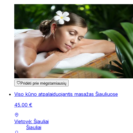
Pridėti prie mėgstamiausių
Viso kūno atpalaiduojantis masažas Šiauliuose
45
,
00
€
Vietovė: Šiauliai
Šiauliai