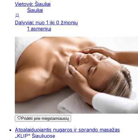
Vietovė: Šiauliai
Šiauliai
Dalyviai: nuo 1 iki 0 žmonių
1 asmeniui
Pridėti prie mėgstamiausių
Atpalaiduojantis nugaros ir sprando masažas
„KLIP“ Šiauliuose