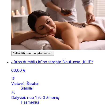
Pridėti prie mėgstamiausių
Jūros dumblių kūno terapija Šiauliuose „KLIP“
60
,
00
€
Vietovė: Šiauliai
Šiauliai
Dalyviai: nuo 1 iki 0 žmonių
1 asmeniui