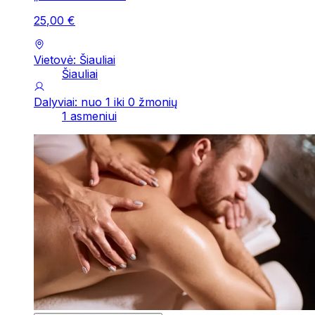
25
,
00
€
Vietovė: Šiauliai
Šiauliai
Dalyviai: nuo 1 iki 0 žmonių
1 asmeniui