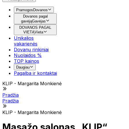
Pramogos
Dovanos
Dovanos pagal
gavėją
Gavėjas
DOVANOS PAGAL
VIETĄ
Vieta
Unikalios
vakarienės
Dovanų rinkiniai
Nuolaidos %
TOP kainos
Daugiau
Pagalba ir kontaktai
KLIP - Margarita Monkienė
Pradžia
Pradžia
KLIP - Margarita Monkienė
Masažo salonas „KLIP“