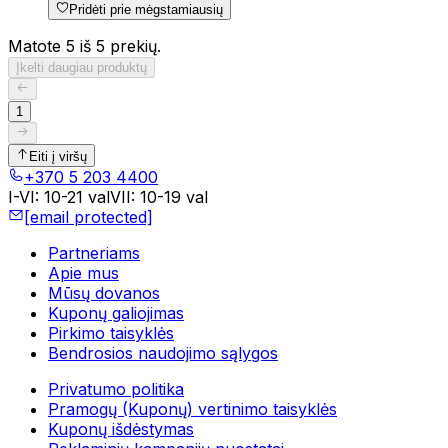
Pridėti prie mėgstamiausių
Matote 5 iš 5 prekių.
Įkelti daugiau produktų
1
Eiti į viršų
+370 5 203 4400
I-VI
:
10-21 val
VII
:
10-19 val
[email protected]
Partneriams
Apie mus
Mūsų dovanos
Kuponų galiojimas
Pirkimo taisyklės
Bendrosios naudojimo sąlygos
Privatumo politika
Pramogų (Kuponų) vertinimo taisyklės
Kuponų išdėstymas