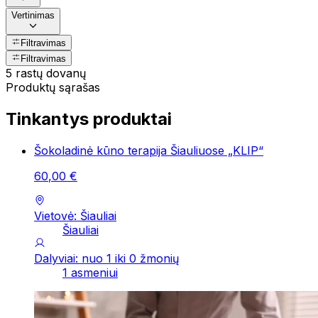
Vertinimas
Filtravimas
Filtravimas
5 rastų dovanų
Produktų sąrašas
Tinkantys produktai
Šokoladinė kūno terapija Šiauliuose „KLIP“
60
,
00
€
Vietovė: Šiauliai
Šiauliai
Dalyviai: nuo 1 iki 0 žmonių
1 asmeniui