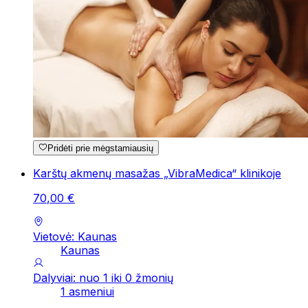
Pridėti prie mėgstamiausių
Karštų akmenų masažas „VibraMedica“ klinikoje
70
,
00
€
Vietovė: Kaunas
Kaunas
Dalyviai: nuo 1 iki 0 žmonių
1 asmeniui