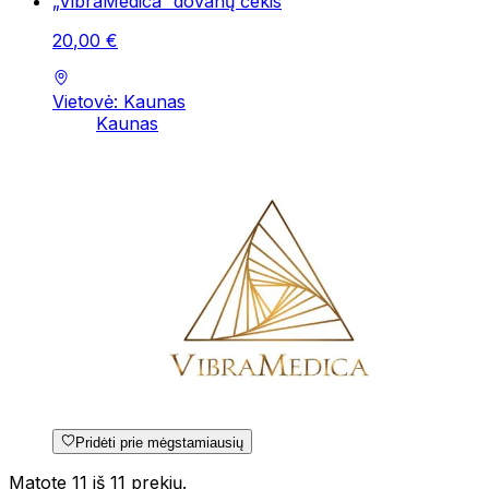
„VibraMedica“ dovanų čekis
20
,
00
€
Vietovė: Kaunas
Kaunas
Pridėti prie mėgstamiausių
Matote 11 iš 11 prekių.