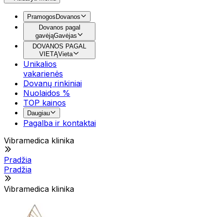
Pramogos
Dovanos
Dovanos pagal
gavėją
Gavėjas
DOVANOS PAGAL
VIETĄ
Vieta
Unikalios
vakarienės
Dovanų rinkiniai
Nuolaidos %
TOP kainos
Daugiau
Pagalba ir kontaktai
Vibramedica klinika
Pradžia
Pradžia
Vibramedica klinika