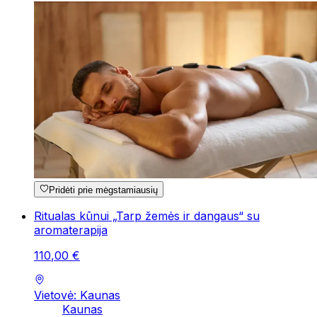
Pridėti prie mėgstamiausių
Ritualas kūnui „Tarp žemės ir dangaus“ su
aromaterapija
110
,
00
€
Vietovė: Kaunas
Kaunas