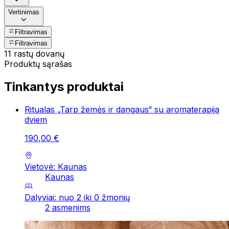
Vertinimas
Filtravimas
Filtravimas
11 rastų dovanų
Produktų sąrašas
Tinkantys produktai
Ritualas „Tarp žemės ir dangaus“ su aromaterapija
dviem
190
,
00
€
Vietovė: Kaunas
Kaunas
Dalyviai: nuo 2 iki 0 žmonių
2 asmenims