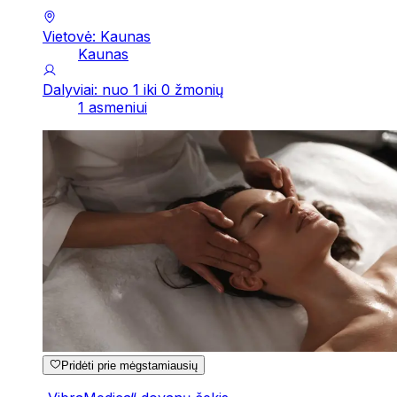
Vietovė: Kaunas
Kaunas
Dalyviai: nuo 1 iki 0 žmonių
1 asmeniui
Pridėti prie mėgstamiausių