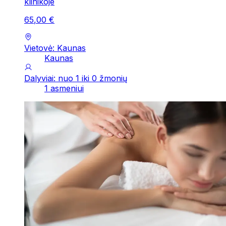
klinikoje
65
,
00
€
Vietovė: Kaunas
Kaunas
Dalyviai: nuo 1 iki 0 žmonių
1 asmeniui