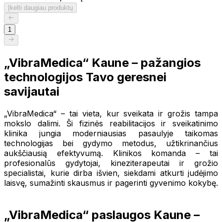
Įkelti daugiau produktų
1
„VibraMedica“ Kaune – pažangios
technologijos Tavo geresnei
savijautai
„VibraMedica“ – tai vieta, kur sveikata ir grožis tampa
mokslo dalimi. Ši fizinės reabilitacijos ir sveikatinimo
klinika jungia moderniausias pasaulyje taikomas
technologijas bei gydymo metodus, užtikrinančius
aukščiausią efektyvumą. Klinikos komanda – tai
profesionalūs gydytojai, kineziterapeutai ir grožio
specialistai, kurie dirba išvien, siekdami atkurti judėjimo
laisvę, sumažinti skausmus ir pagerinti gyvenimo kokybę.
„VibraMedica“ paslaugos Kaune –