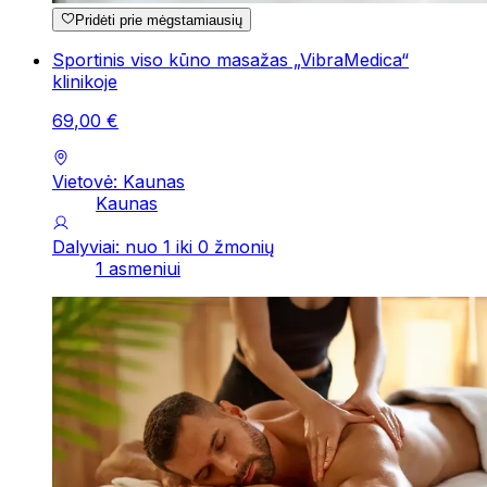
Pridėti prie mėgstamiausių
Sportinis viso kūno masažas „VibraMedica“
klinikoje
69
,
00
€
Vietovė: Kaunas
Kaunas
Dalyviai: nuo 1 iki 0 žmonių
1 asmeniui