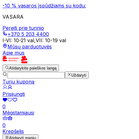
-10 % vasaros įspūdžiams su kodu:
VASARA
Pereiti prie turinio
+370 5 203 4400
I-VI
:
10-21 val
,
VII
:
10-19 val
Mūsų parduotuvės
Apie mus
Atidarykite paieškos langą
Uždaryti
Turiu kuponą
Prisijungti
0
Mėgstamiausi
0
Krepšelis
Atidaryti meniu