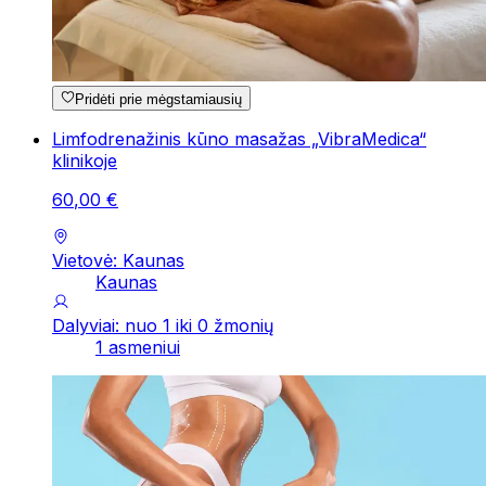
Pridėti prie mėgstamiausių
Limfodrenažinis kūno masažas „VibraMedica“
klinikoje
60
,
00
€
Vietovė: Kaunas
Kaunas
Dalyviai: nuo 1 iki 0 žmonių
1 asmeniui