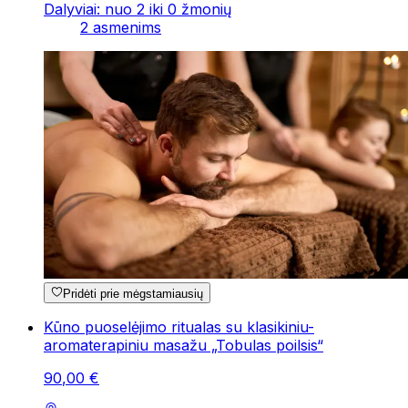
Dalyviai: nuo 2 iki 0 žmonių
2 asmenims
Pridėti prie mėgstamiausių
Kūno puoselėjimo ritualas su klasikiniu-
aromaterapiniu masažu „Tobulas poilsis“
90
,
00
€