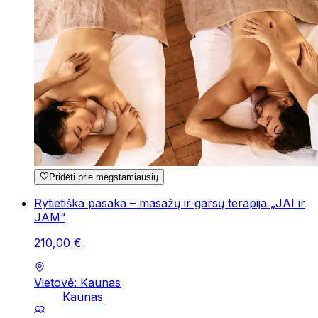
Pridėti prie mėgstamiausių
Rytietiška pasaka – masažų ir garsų terapija „JAI ir
JAM“
210
,
00
€
Vietovė: Kaunas
Kaunas