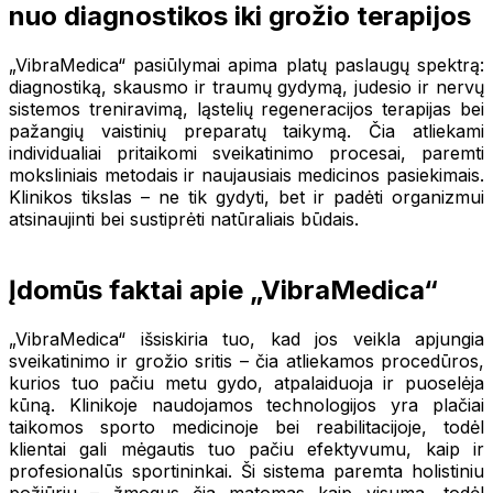
nuo diagnostikos iki grožio terapijos
„VibraMedica“ pasiūlymai apima platų paslaugų spektrą:
diagnostiką, skausmo ir traumų gydymą, judesio ir nervų
sistemos treniravimą, ląstelių regeneracijos terapijas bei
pažangių vaistinių preparatų taikymą. Čia atliekami
individualiai pritaikomi sveikatinimo procesai, paremti
moksliniais metodais ir naujausiais medicinos pasiekimais.
Klinikos tikslas – ne tik gydyti, bet ir padėti organizmui
atsinaujinti bei sustiprėti natūraliais būdais.
Įdomūs faktai apie „VibraMedica“
„VibraMedica“ išsiskiria tuo, kad jos veikla apjungia
sveikatinimo ir grožio sritis – čia atliekamos procedūros,
kurios tuo pačiu metu gydo, atpalaiduoja ir puoselėja
kūną. Klinikoje naudojamos technologijos yra plačiai
taikomos sporto medicinoje bei reabilitacijoje, todėl
klientai gali mėgautis tuo pačiu efektyvumu, kaip ir
profesionalūs sportininkai. Ši sistema paremta holistiniu
požiūriu – žmogus čia matomas kaip visuma, todėl