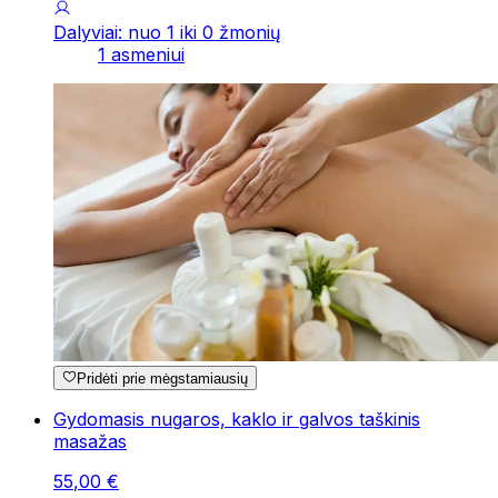
Dalyviai: nuo 1 iki 0 žmonių
1 asmeniui
Pridėti prie mėgstamiausių
Gydomasis nugaros, kaklo ir galvos taškinis
masažas
55
,
00
€