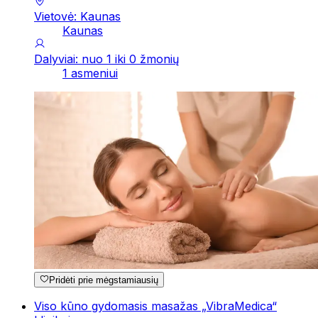
Vietovė: Kaunas
Kaunas
Dalyviai: nuo 1 iki 0 žmonių
1 asmeniui
Pridėti prie mėgstamiausių
Viso kūno gydomasis masažas „VibraMedica“