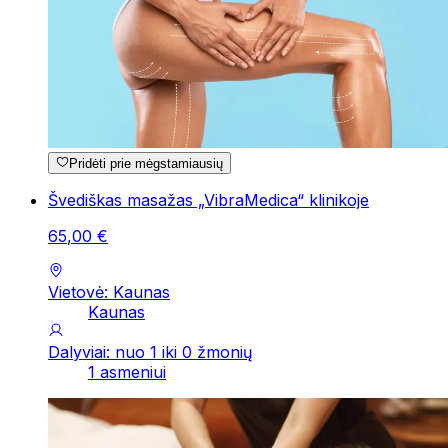
Pridėti prie mėgstamiausių
Švediškas masažas „VibraMedica“ klinikoje
65
,
00
€
Vietovė: Kaunas
Kaunas
Dalyviai: nuo 1 iki 0 žmonių
1 asmeniui