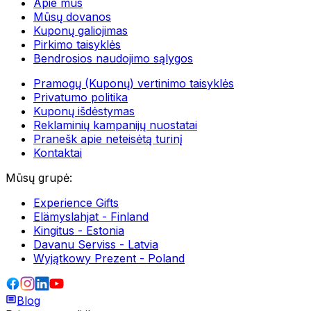
Apie mus
Mūsų dovanos
Kuponų galiojimas
Pirkimo taisyklės
Bendrosios naudojimo sąlygos
Pramogų (Kuponų) vertinimo taisyklės
Privatumo politika
Kuponų išdėstymas
Reklaminių kampanijų nuostatai
Pranešk apie neteisėtą turinį
Kontaktai
Mūsų grupė
:
Experience Gifts
Elämyslahjat - Finland
Kingitus - Estonia
Davanu Serviss - Latvia
Wyjątkowy Prezent - Poland
Blog