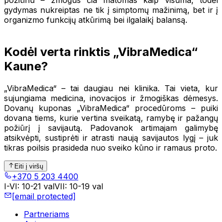
gydymas nukreiptas ne tik į simptomų mažinimą, bet ir į
organizmo funkcijų atkūrimą bei ilgalaikį balansą.
Kodėl verta rinktis „VibraMedica“
Kaune?
„VibraMedica“ – tai daugiau nei klinika. Tai vieta, kur
sujungiama medicina, inovacijos ir žmogiškas dėmesys.
Dovanų kuponas „VibraMedica“ procedūroms – puiki
dovana tiems, kurie vertina sveikatą, ramybę ir pažangų
požiūrį į savijautą. Padovanok artimajam galimybę
atsikvėpti, sustiprėti ir atrasti naują savijautos lygį – juk
tikras poilsis prasideda nuo sveiko kūno ir ramaus proto.
Eiti į viršų
+370 5 203 4400
I-VI
:
10-21 val
VII
:
10-19 val
[email protected]
Partneriams