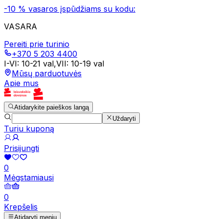
-10 % vasaros įspūdžiams su kodu:
VASARA
Pereiti prie turinio
+370 5 203 4400
I-VI
:
10-21 val
,
VII
:
10-19 val
Mūsų parduotuvės
Apie mus
Atidarykite paieškos langą
Uždaryti
Turiu kuponą
Prisijungti
0
Mėgstamiausi
0
Krepšelis
Atidaryti meniu