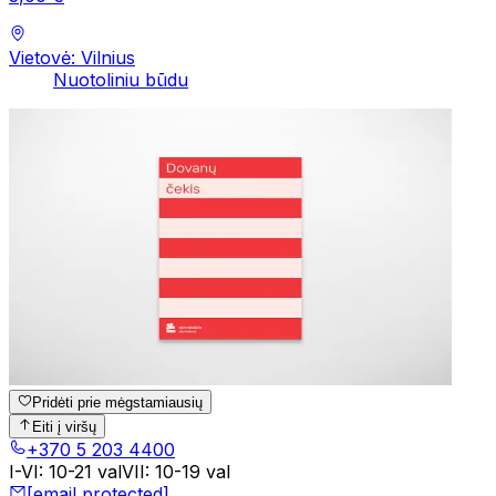
Vietovė: Vilnius
Nuotoliniu būdu
Pridėti prie mėgstamiausių
Eiti į viršų
+370 5 203 4400
I-VI
:
10-21 val
VII
:
10-19 val
[email protected]