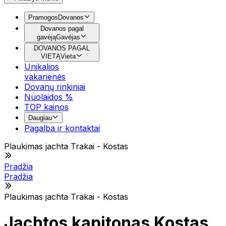
Pramogos
Dovanos
Dovanos pagal
gavėją
Gavėjas
DOVANOS PAGAL
VIETĄ
Vieta
Unikalios
vakarienės
Dovanų rinkiniai
Nuolaidos %
TOP kainos
Daugiau
Pagalba ir kontaktai
Plaukimas jachta Trakai - Kostas
Pradžia
Pradžia
Plaukimas jachta Trakai - Kostas
Jachtos kapitonas Kostas