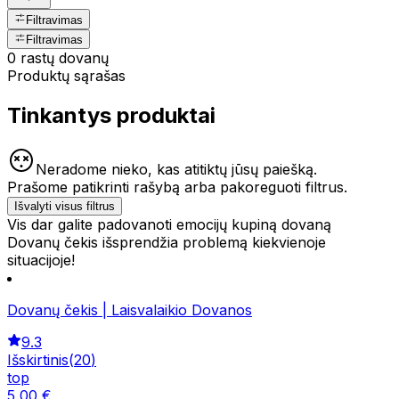
Filtravimas
Filtravimas
0 rastų dovanų
Produktų sąrašas
Tinkantys produktai
Neradome nieko, kas atitiktų jūsų paiešką.
Prašome patikrinti rašybą arba pakoreguoti filtrus.
Išvalyti visus filtrus
Vis dar galite padovanoti emocijų kupiną dovaną
Dovanų čekis išsprendžia problemą kiekvienoje
situacijoje!
Dovanų čekis | Laisvalaikio Dovanos
9.3
Išskirtinis
(
20
)
top
5
,
00
€