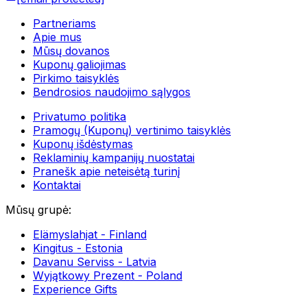
Partneriams
Apie mus
Mūsų dovanos
Kuponų galiojimas
Pirkimo taisyklės
Bendrosios naudojimo sąlygos
Privatumo politika
Pramogų (Kuponų) vertinimo taisyklės
Kuponų išdėstymas
Reklaminių kampanijų nuostatai
Pranešk apie neteisėtą turinį
Kontaktai
Mūsų grupė
:
Elämyslahjat - Finland
Kingitus - Estonia
Davanu Serviss - Latvia
Wyjątkowy Prezent - Poland
Experience Gifts