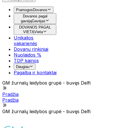
Pramogos
Dovanos
Dovanos pagal
gavėją
Gavėjas
DOVANOS PAGAL
VIETĄ
Vieta
Unikalios
vakarienės
Dovanų rinkiniai
Nuolaidos %
TOP kainos
Daugiau
Pagalba ir kontaktai
GM žurnalų leidybos grupė - buvęs Delfi
Pradžia
Pradžia
GM žurnalų leidybos grupė - buvęs Delfi