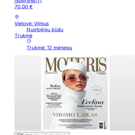
Išskirtinis
(
7
)
70
,
00
€
Vietovė: Vilnius
Nuotoliniu būdu
Trukmė
Trukmė
:
12
mėnesių