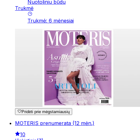
Nuotoliniu būdu
Trukmė
Trukmė
:
6
mėnesiai
Pridėti prie mėgstamiausių
MOTERIS prenumerata (12 mėn.)
10