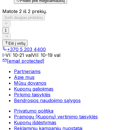
Pridėti prie mėgstamiausių
Matote 2 iš 2 prekių.
Įkelti daugiau produktų
1
Eiti į viršų
+370 5 203 4400
I-VI
:
10-21 val
VII
:
10-19 val
[email protected]
Partneriams
Apie mus
Mūsų dovanos
Kuponų galiojimas
Pirkimo taisyklės
Bendrosios naudojimo sąlygos
Privatumo politika
Pramogų (Kuponų) vertinimo taisyklės
Kuponų išdėstymas
Reklaminių kampanijų nuostatai