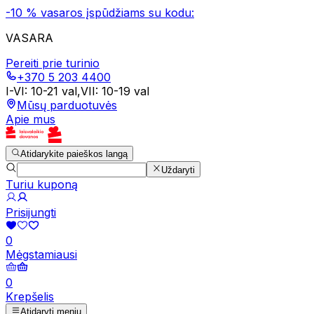
-10 % vasaros įspūdžiams su kodu:
VASARA
Pereiti prie turinio
+370 5 203 4400
I-VI
:
10-21 val
,
VII
:
10-19 val
Mūsų parduotuvės
Apie mus
Atidarykite paieškos langą
Uždaryti
Turiu kuponą
Prisijungti
0
Mėgstamiausi
0
Krepšelis
Atidaryti meniu