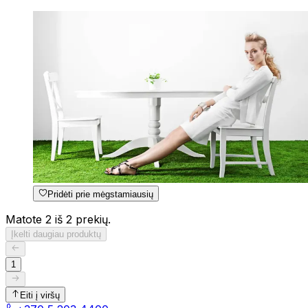
Pridėti prie mėgstamiausių
Matote 2 iš 2 prekių.
Įkelti daugiau produktų
1
Eiti į viršų