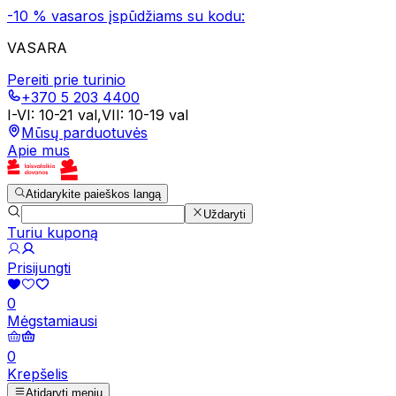
-10 % vasaros įspūdžiams su kodu:
VASARA
Pereiti prie turinio
+370 5 203 4400
I-VI
:
10-21 val
,
VII
:
10-19 val
Mūsų parduotuvės
Apie mus
Atidarykite paieškos langą
Uždaryti
Turiu kuponą
Prisijungti
0
Mėgstamiausi
0
Krepšelis
Atidaryti meniu