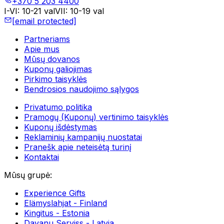
+370 5 203 4400
I-VI
:
10-21 val
VII
:
10-19 val
[email protected]
Partneriams
Apie mus
Mūsų dovanos
Kuponų galiojimas
Pirkimo taisyklės
Bendrosios naudojimo sąlygos
Privatumo politika
Pramogų (Kuponų) vertinimo taisyklės
Kuponų išdėstymas
Reklaminių kampanijų nuostatai
Pranešk apie neteisėtą turinį
Kontaktai
Mūsų grupė
:
Experience Gifts
Elämyslahjat - Finland
Kingitus - Estonia
Davanu Serviss - Latvia