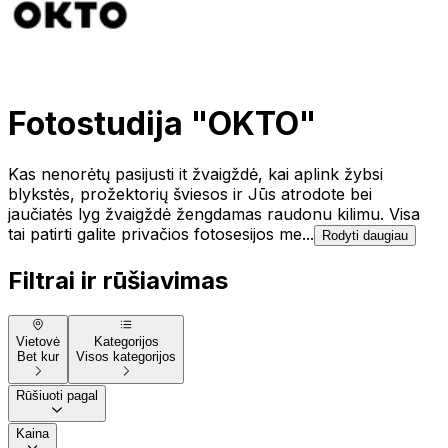
Fotostudija "OKTO"
Kas nenorėtų pasijusti it žvaigždė, kai aplink žybsi
blykstės, prožektorių šviesos ir Jūs atrodote bei
jaučiatės lyg žvaigždė žengdamas raudonu kilimu. Visa
tai patirti galite privačios fotosesijos me...
Rodyti daugiau
Filtrai ir rūšiavimas
Vietovė
Kategorijos
Bet kur
Visos kategorijos
Rūšiuoti pagal
Kaina