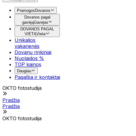
Pramogos
Dovanos
Dovanos pagal
gavėją
Gavėjas
DOVANOS PAGAL
VIETĄ
Vieta
Unikalios
vakarienės
Dovanų rinkiniai
Nuolaidos %
TOP kainos
Daugiau
Pagalba ir kontaktai
OKTO fotostudija
Pradžia
Pradžia
OKTO fotostudija