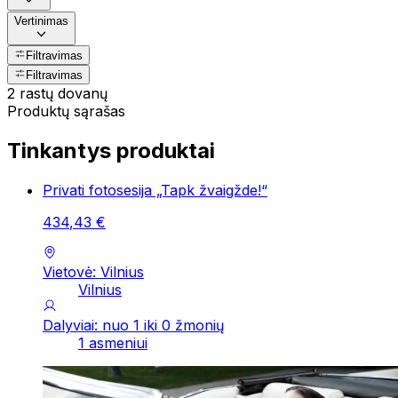
Vertinimas
Filtravimas
Filtravimas
2 rastų dovanų
Produktų sąrašas
Tinkantys produktai
Privati fotosesija „Tapk žvaigžde!“
434
,
43
€
Vietovė: Vilnius
Vilnius
Dalyviai: nuo 1 iki 0 žmonių
1 asmeniui