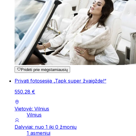
Pridėti prie mėgstamiausių
Privati fotosesija „Tapk super žvaigžde!“
550
,
28
€
Vietovė: Vilnius
Vilnius
Dalyviai: nuo 1 iki 0 žmonių
1 asmeniui