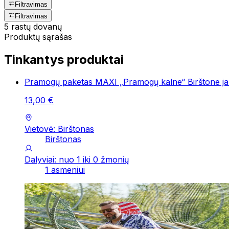
Filtravimas
Filtravimas
5 rastų dovanų
Produktų sąrašas
Tinkantys produktai
Pramogų paketas MAXI „Pramogų kalne“ Birštone ja
13
,
00
€
Vietovė: Birštonas
Birštonas
Dalyviai: nuo 1 iki 0 žmonių
1 asmeniui