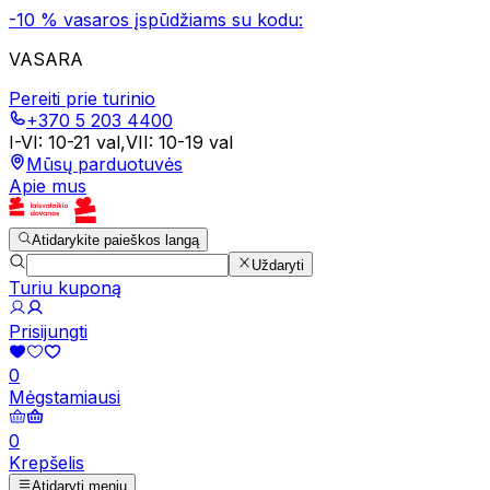
-10 % vasaros įspūdžiams su kodu:
VASARA
Pereiti prie turinio
+370 5 203 4400
I-VI
:
10-21 val
,
VII
:
10-19 val
Mūsų parduotuvės
Apie mus
Atidarykite paieškos langą
Uždaryti
Turiu kuponą
Prisijungti
0
Mėgstamiausi
0
Krepšelis
Atidaryti meniu