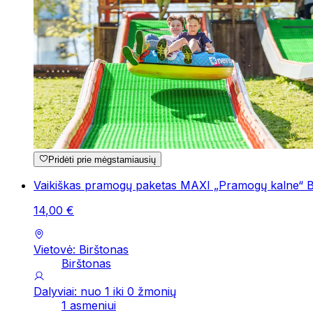
Pridėti prie mėgstamiausių
Vaikiškas pramogų paketas MAXI „Pramogų kalne“ B
14
,
00
€
Vietovė: Birštonas
Birštonas
Dalyviai: nuo 1 iki 0 žmonių
1 asmeniui