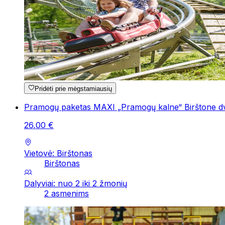
Pridėti prie mėgstamiausių
Pramogų paketas MAXI „Pramogų kalne“ Birštone d
26
,
00
€
Vietovė: Birštonas
Birštonas
Dalyviai: nuo 2 iki 2 žmonių
2 asmenims