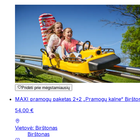
Pridėti prie mėgstamiausių
MAXI pramogų paketas 2+2 „Pramogų kalne“ Biršto
54
,
00
€
Vietovė: Birštonas
Birštonas