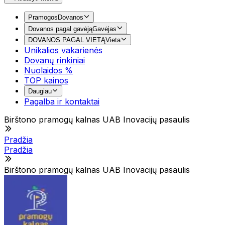
Pramogos
Dovanos
Dovanos pagal gavėją
Gavėjas
DOVANOS PAGAL VIETĄ
Vieta
Unikalios vakarienės
Dovanų rinkiniai
Nuolaidos %
TOP kainos
Daugiau
Pagalba ir kontaktai
Birštono pramogų kalnas UAB Inovacijų pasaulis
Pradžia
Pradžia
Birštono pramogų kalnas UAB Inovacijų pasaulis