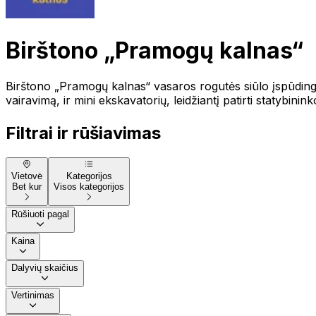
Birštono „Pramogų kalnas“
Birštono „Pramogų kalnas“ vasaros rogutės siūlo įspūdingą 
vairavimą, ir mini ekskavatorių, leidžiantį patirti statybinink
Filtrai ir rūšiavimas
Vietovė
Kategorijos
Bet kur
Visos kategorijos
Rūšiuoti pagal
Kaina
Dalyvių skaičius
Vertinimas