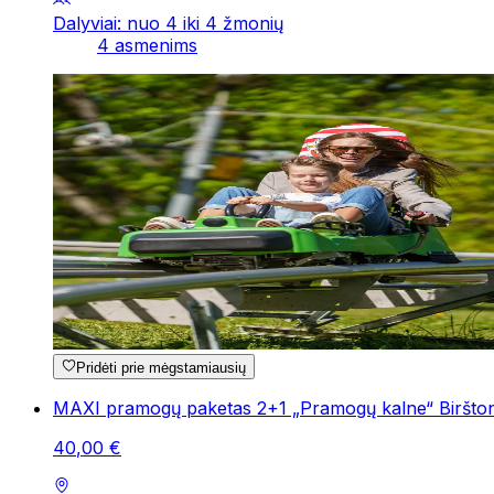
Dalyviai: nuo 4 iki 4 žmonių
4 asmenims
Pridėti prie mėgstamiausių
MAXI pramogų paketas 2+1 „Pramogų kalne“ Biršto
40
,
00
€