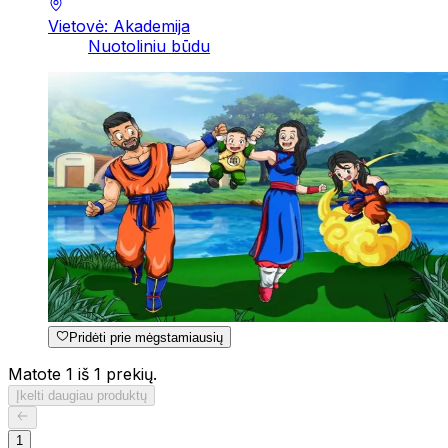
Vietovė: Akademija
Nuotoliniu būdu
Pridėti prie mėgstamiausių
Matote 1 iš 1 prekių.
Įkelti daugiau produktų
1