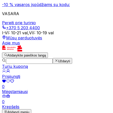
-10 % vasaros įspūdžiams su kodu:
VASARA
Pereiti prie turinio
+370 5 203 4400
I-VI
:
10-21 val
,
VII
:
10-19 val
Mūsų parduotuvės
Apie mus
Atidarykite paieškos langą
Uždaryti
Turiu kuponą
Prisijungti
0
Mėgstamiausi
0
Krepšelis
Atidaryti meniu