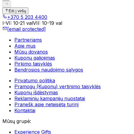
Eiti į viršų
+370 5 203 4400
I-VI
:
10-21 val
VII
:
10-19 val
[email protected]
Partneriams
Apie mus
Mūsų dovanos
Kuponų galiojimas
Pirkimo taisyklės
Bendrosios naudojimo sąlygos
Privatumo politika
Pramogų (Kuponų) vertinimo taisyklės
Kuponų išdėstymas
Reklaminių kampanijų nuostatai
Pranešk apie neteisėtą turinį
Kontaktai
Mūsų grupė
:
Experience Gifts