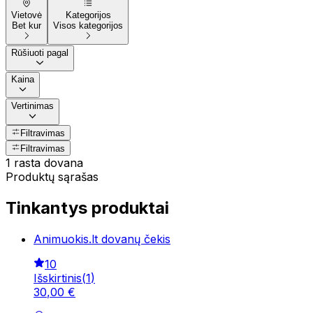
Vietovė
Kategorijos
Bet kur
Visos kategorijos
Rūšiuoti pagal
Kaina
Vertinimas
Filtravimas
Filtravimas
1 rasta dovana
Produktų sąrašas
Tinkantys produktai
Animuokis.lt dovanų čekis
10
Išskirtinis
(
1
)
30
,
00
€