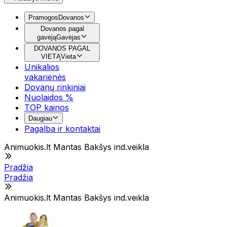
Pramogos
Dovanos
Dovanos pagal
gavėją
Gavėjas
DOVANOS PAGAL
VIETĄ
Vieta
Unikalios
vakarienės
Dovanų rinkiniai
Nuolaidos %
TOP kainos
Daugiau
Pagalba ir kontaktai
Animuokis.lt Mantas Bakšys ind.veikla
Pradžia
Pradžia
Animuokis.lt Mantas Bakšys ind.veikla